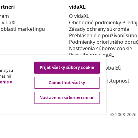
rtneri
vidaXL
gram
O vidaXL
e vidaXL
Obchodné podmienky Predajc
 oblasti marketingu
Zásady ochrany súkromia
Prehlásenie o používaní súbo
Podmienky prioritného doruč
Nastavenia súborov cookie
Pracujte pre vidaXL
Bezpečnosť
Zodpovedná osoba EÚ
Prijať všetky súbory cookie
 analýzu
Politikou EPR
 našimi
Prehlásenie o prístupnosti
enie o
Zamietnuť všetky
Nastavenia súborov cookie
© 2008-2026 