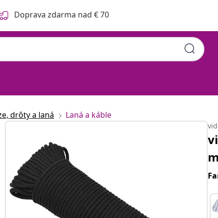
Doprava zdarma nad € 70
e, drôty a laná
Laná a káble
vi
v
m
Fa