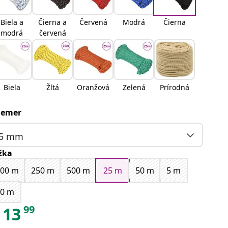
Biela a
Čierna a
Červená
Modrá
Čierna
modrá
červená
Biela
Žltá
Oranžová
Zelená
Prírodná
iemer
5 mm
žka
100 m
250 m
500 m
25 m
50 m
5 m
10 m
99
13