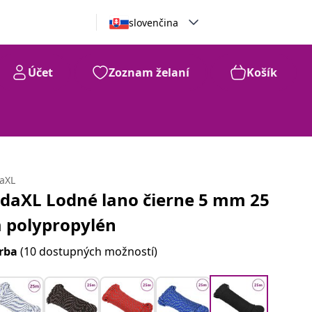
slovenčina
Účet
Zoznam želaní
Košík
daXL
idaXL Lodné lano čierne 5 mm 25
 polypropylén
rba
(10 dostupných možností)