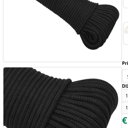
Pr
Dl
€