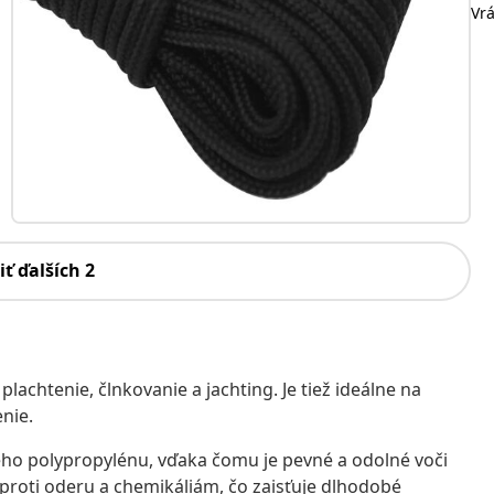
Vr
iť ďalších 2
lachtenie, člnkovanie a jachting. Je tiež ideálne na
nie.
ého polypropylénu, vďaka čomu je pevné a odolné voči
roti oderu a chemikáliám, čo zaisťuje dlhodobé