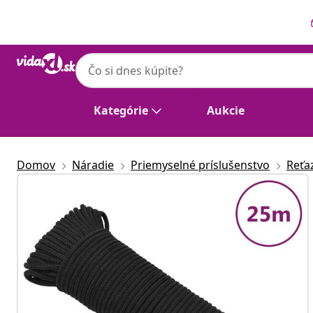
Predchádzajúce
Ďalšie
Kategórie
Aukcie
Domov
Náradie
Priemyselné príslušenstvo
Reťaz