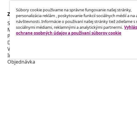
Súbory cookie používame na správne fungovanie našej stránky,
Zákaznícky Servis
Obchodní pa
personalizácia reklám , poskytovanie funkcií sociálnych médií a na
návštevnosti. Informácie o používaní našej stránky tiež zdieľame s
Sledujte svoju objednávku
Affiliate Pro
sociálnymi médiami, reklamnými a analytickými partnermi.
Vyhlás
Môj účet
Vyrábajte pr
ochrane osobných údajov a používaní súborov cookie
Platba
Spolupráca v
Doprava a doručenie
Vrátenie tovaru
Informácie o výrobku
Objednávka