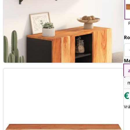
Ro
Ma
€
Vr