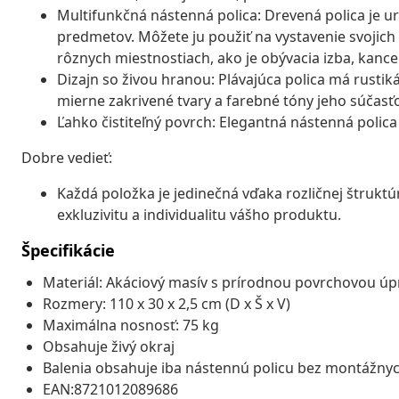
Multifunkčná nástenná polica: Drevená polica je u
predmetov. Môžete ju použiť na vystavenie svojich k
rôznych miestnostiach, ako je obývacia izba, kance
Dizajn so živou hranou: Plávajúca polica má rustiká
mierne zakrivené tvary a farebné tóny jeho súčasť
Ľahko čistiteľný povrch: Elegantná nástenná polica
Dobre vedieť:
Každá položka je jedinečná vďaka rozličnej štrukt
exkluzivitu a individualitu vášho produktu.
Špecifikácie
Materiál: Akáciový masív s prírodnou povrchovou ú
Rozmery: 110 x 30 x 2,5 cm (D x Š x V)
Maximálna nosnosť: 75 kg
Obsahuje živý okraj
Balenia obsahuje iba nástennú policu bez montážny
EAN:8721012089686