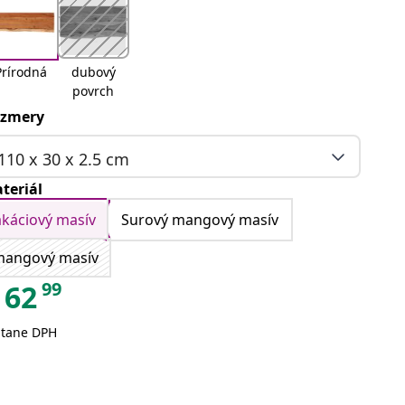
Prírodná
dubový
povrch
zmery
110 x 30 x 2.5 cm
teriál
akáciový masív
Surový mangový masív
mangový masív
99
62
átane DPH