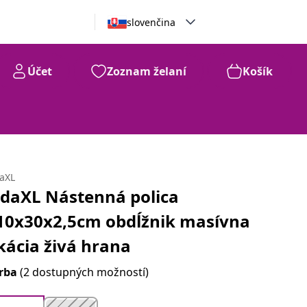
slovenčina
Účet
Zoznam želaní
Košík
daXL
idaXL Nástenná polica
10x30x2,5cm obdĺžnik masívna
kácia živá hrana
rba
(2 dostupných možností)