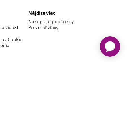
Nájdite viac
Nakupujte podľa izby
a vidaXL
Prezerať zľavy
rov Cookie
enia
vidaXL www.vidaxl.sk je webová stránka vidaXL Marketplace
Europe B.V.