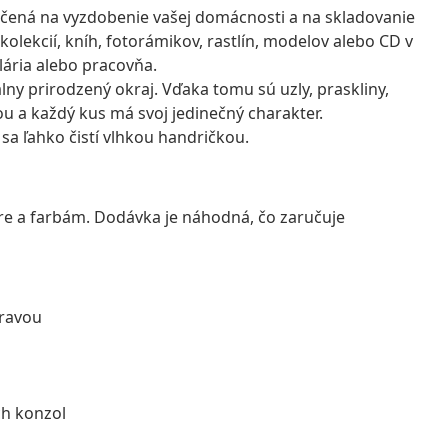
rčená na vyzdobenie vašej domácnosti a na skladovanie
olekcií, kníh, fotorámikov, rastlín, modelov alebo CD v
lária alebo pracovňa.
lny prirodzený okraj. Vďaka tomu sú uzly, praskliny,
ou a každý kus má svoj jedinečný charakter.
 sa ľahko čistí vlhkou handričkou.
úre a farbám. Dodávka je náhodná, čo zaručuje
pravou
ch konzol