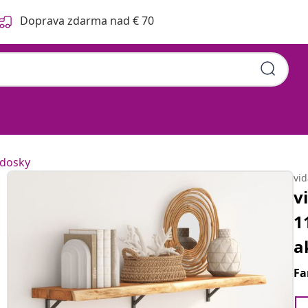
Doprava zdarma nad € 70
 dosky
vi
v
1
a
Fa