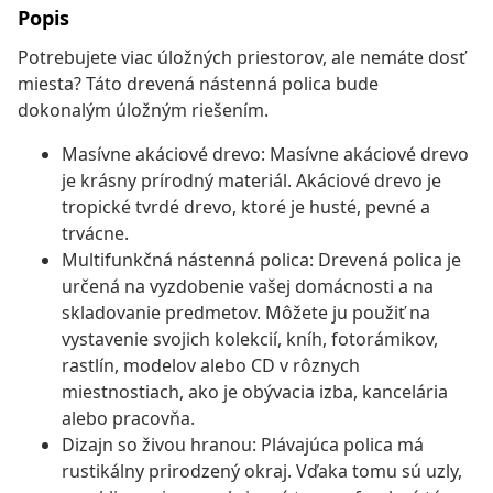
Popis
Potrebujete viac úložných priestorov, ale nemáte dosť
miesta? Táto drevená nástenná polica bude
dokonalým úložným riešením.
Masívne akáciové drevo: Masívne akáciové drevo
je krásny prírodný materiál. Akáciové drevo je
tropické tvrdé drevo, ktoré je husté, pevné a
trvácne.
Multifunkčná nástenná polica: Drevená polica je
určená na vyzdobenie vašej domácnosti a na
skladovanie predmetov. Môžete ju použiť na
vystavenie svojich kolekcií, kníh, fotorámikov,
rastlín, modelov alebo CD v rôznych
miestnostiach, ako je obývacia izba, kancelária
alebo pracovňa.
Dizajn so živou hranou: Plávajúca polica má
rustikálny prirodzený okraj. Vďaka tomu sú uzly,