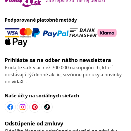
Žite lepšie za menej peňazí
Podporované platobné metódy
Prihláste sa na odber nášho newslettera
Pridajte sa k viac než 700 000 nakupujúcich, ktorí
dostávajú týždenné akcie, sezónne ponuky a novinky
od vidaXL.
Naše účty na sociálnych sieťach
Odstúpenie od zmluvy
Odošlite žiadosť o odstúpenie od vašej objednávky.