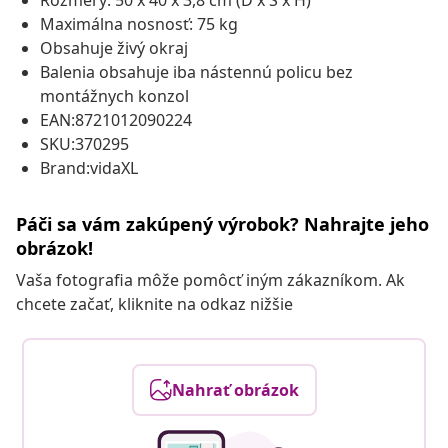
Rozmery: 50 x 40 x 3,8 cm (D x Š x H)
Maximálna nosnosť: 75 kg
Obsahuje živý okraj
Balenia obsahuje iba nástennú policu bez
montážnych konzol
EAN:8721012090224
SKU:370295
Brand:vidaXL
Páči sa vám zakúpený výrobok? Nahrajte jeho
obrázok!
Vaša fotografia môže pomôcť iným zákazníkom. Ak
chcete začať, kliknite na odkaz nižšie
Nahrať obrázok