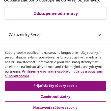
Odstúpenie od zmluvy
Zákaznícky Servis
Obchodní partneri
Súbory cookie používame na správne fungovanie našej stránky,
personalizácia reklám , poskytovanie funkcií sociálnych médií a na
analýzu návštevnosti. Informácie o používaní našej stránky tiež
vidaXL
zdieľame s našimi sociálnymi médiami, reklamnými a analytickými
partnermi.
Vyhlásenie o ochrane osobných údajov a používaní
súborov cookie
Nájdite viac
Prijať všetky súbory cookie
Zamietnuť všetky
Nastavenia súborov cookie