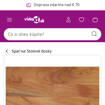
Predchádzajúce
Ďalšie
Doprava zdarma nad € 70
Späť na: Stolové dosky