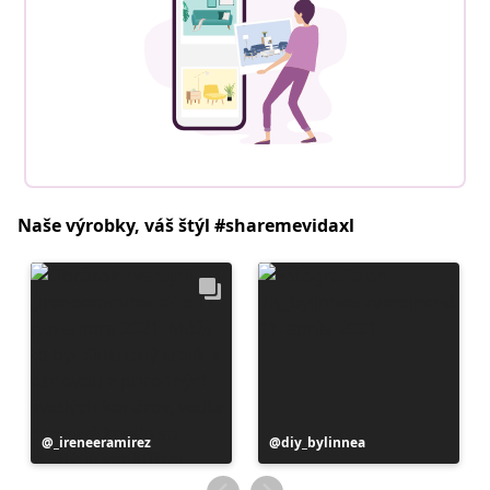
Naše výrobky, váš štýl #sharemevidaxl
Príspevok
_ireneeramirez
Príspevok
diy_bylinnea
zverejnil
zverejnil