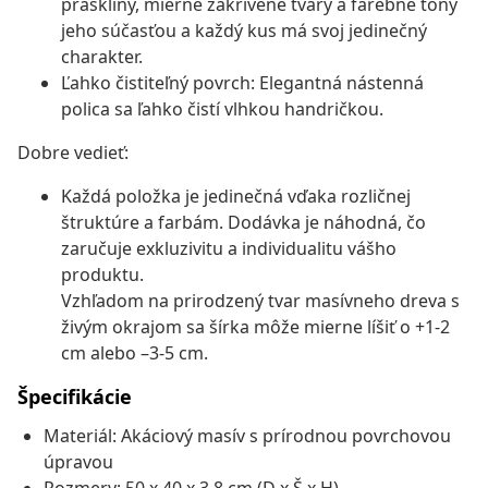
praskliny, mierne zakrivené tvary a farebné tóny
jeho súčasťou a každý kus má svoj jedinečný
charakter.
Ľahko čistiteľný povrch: Elegantná nástenná
polica sa ľahko čistí vlhkou handričkou.
Dobre vedieť:
Každá položka je jedinečná vďaka rozličnej
štruktúre a farbám. Dodávka je náhodná, čo
zaručuje exkluzivitu a individualitu vášho
produktu.
Vzhľadom na prirodzený tvar masívneho dreva s
živým okrajom sa šírka môže mierne líšiť o +1-2
cm alebo –3-5 cm.
Špecifikácie
Materiál: Akáciový masív s prírodnou povrchovou
úpravou