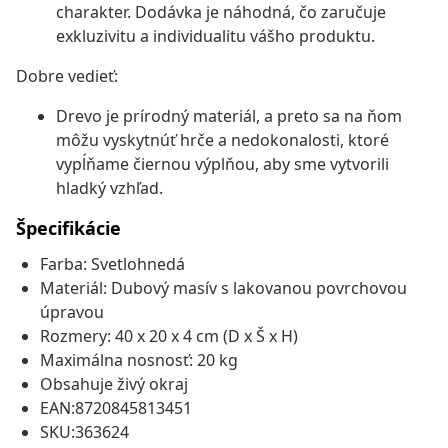
charakter. Dodávka je náhodná, čo zaručuje
exkluzivitu a individualitu vášho produktu.
Dobre vedieť:
Drevo je prírodný materiál, a preto sa na ňom
môžu vyskytnúť hrče a nedokonalosti, ktoré
vypĺňame čiernou výplňou, aby sme vytvorili
hladký vzhľad.
Špecifikácie
Farba: Svetlohnedá
Materiál: Dubový masív s lakovanou povrchovou
úpravou
Rozmery: 40 x 20 x 4 cm (D x Š x H)
Maximálna nosnosť: 20 kg
Obsahuje živý okraj
EAN:8720845813451
SKU:363624