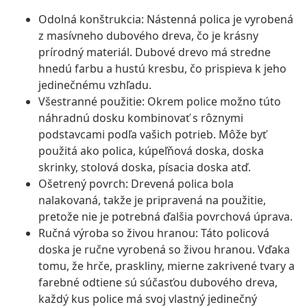
Odolná konštrukcia: Nástenná polica je vyrobená
z masívneho dubového dreva, čo je krásny
prírodný materiál. Dubové drevo má stredne
hnedú farbu a hustú kresbu, čo prispieva k jeho
jedinečnému vzhľadu.
Všestranné použitie: Okrem police možno túto
náhradnú dosku kombinovať s rôznymi
podstavcami podľa vašich potrieb. Môže byť
použitá ako polica, kúpeľňová doska, doska
skrinky, stolová doska, písacia doska atď.
Ošetrený povrch: Drevená polica bola
nalakovaná, takže je pripravená na použitie,
pretože nie je potrebná ďalšia povrchová úprava.
Ručná výroba so živou hranou: Táto policová
doska je ručne vyrobená so živou hranou. Vďaka
tomu, že hrče, praskliny, mierne zakrivené tvary a
farebné odtiene sú súčasťou dubového dreva,
každý kus police má svoj vlastný jedinečný