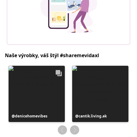
Naše výrobky, váš štýl #sharemevidaxl
Príspevok
denicehomevibes
Príspevok
cantik.living.ak
zverejnil
zverejnil