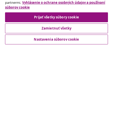
partnermi.
Vyhlásenie o ochrane osobných údajov a používaní
Odstúpenie od zmluvy
súborov cookie
Prijať všetky súbory cookie
Zamietnuť všetky
Zákaznícky Servis
Nastavenia súborov cookie
Obchodní partneri
vidaXL
Nájdite viac