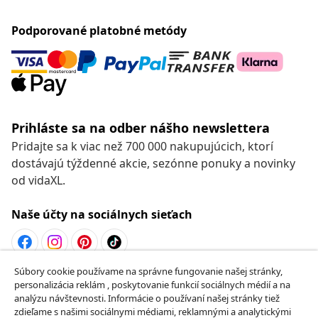
Podporované platobné metódy
Prihláste sa na odber nášho newslettera
Pridajte sa k viac než 700 000 nakupujúcich, ktorí
dostávajú týždenné akcie, sezónne ponuky a novinky
od vidaXL.
Naše účty na sociálnych sieťach
Súbory cookie používame na správne fungovanie našej stránky,
Odstúpenie od zmluvy
personalizácia reklám , poskytovanie funkcií sociálnych médií a na
analýzu návštevnosti. Informácie o používaní našej stránky tiež
Odošlite žiadosť o odstúpenie od vašej objednávky.
zdieľame s našimi sociálnymi médiami, reklamnými a analytickými