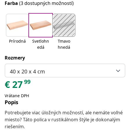
Farba
(3 dostupných možností)
Prírodná
Svetlohn
Tmavo
edá
hnedá
Rozmery
40 x 20 x 4 cm
99
€
27
Vrátane DPH
Popis
Potrebujete viac úložných možností, ale nemáte voľné
miesto? Táto polica v rustikálnom štýle je dokonalým
riešením.