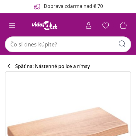
Predchádzajúce
Ďalšie
Doprava zdarma nad € 70
Späť na: Nástenné police a rímsy