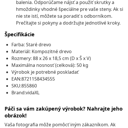
balenia. Odporúčame nájsť a použiť skrutky a
hmoždinky vhodné špeciálne pre vaše steny. Ak si
nie ste istí, môžete sa poradiť s odborníkom.
Prečítajte si pokyny a dodržujte jednotlivé kroky.
Špecifikácie
Farba: Staré drevo
Materiál: Kompozitné drevo
Rozmery: 88 x 26 x 18,5 cm (D x Š x V)
Maximálna nosnosť (celková): 50 kg
Výrobok je potrebné poskladať
EAN:8721158434555
SKU:855860
Brand:vidaXL
Páči sa vám zakúpený výrobok? Nahrajte jeho
obrázok!
Vaša fotografia môže pomôcť iným zákazníkom. Ak