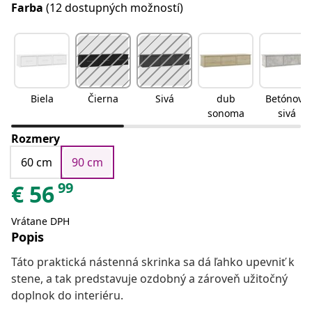
Farba
(12 dostupných možností)
Biela
Čierna
Sivá
dub
Betónovo
sonoma
sivá
Rozmery
60 cm
90 cm
99
€
56
Vrátane DPH
Popis
Táto praktická nástenná skrinka sa dá ľahko upevniť k
stene, a tak predstavuje ozdobný a zároveň užitočný
doplnok do interiéru.