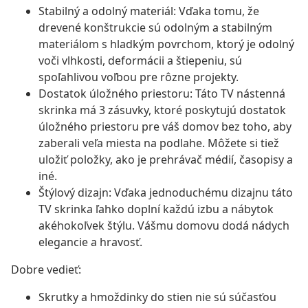
Stabilný a odolný materiál: Vďaka tomu, že
drevené konštrukcie sú odolným a stabilným
materiálom s hladkým povrchom, ktorý je odolný
voči vlhkosti, deformácii a štiepeniu, sú
spoľahlivou voľbou pre rôzne projekty.
Dostatok úložného priestoru: Táto TV nástenná
skrinka má 3 zásuvky, ktoré poskytujú dostatok
úložného priestoru pre váš domov bez toho, aby
zaberali veľa miesta na podlahe. Môžete si tiež
uložiť položky, ako je prehrávač médií, časopisy a
iné.
Štýlový dizajn: Vďaka jednoduchému dizajnu táto
TV skrinka ľahko doplní každú izbu a nábytok
akéhokoľvek štýlu. Vášmu domovu dodá nádych
elegancie a hravosť.
Dobre vedieť:
Skrutky a hmoždinky do stien nie sú súčasťou