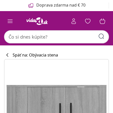
Predchádzajúce
Ďalšie
Doprava zdarma nad € 70
Späť na: Obývacia stena