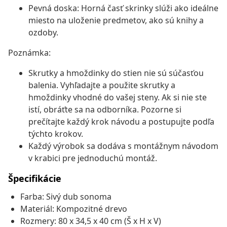
Pevná doska: Horná časť skrinky slúži ako ideálne
miesto na uloženie predmetov, ako sú knihy a
ozdoby.
Poznámka:
Skrutky a hmoždinky do stien nie sú súčasťou
balenia. Vyhľadajte a použite skrutky a
hmoždinky vhodné do vašej steny. Ak si nie ste
istí, obráťte sa na odborníka. Pozorne si
prečítajte každý krok návodu a postupujte podľa
týchto krokov.
Každý výrobok sa dodáva s montážnym návodom
v krabici pre jednoduchú montáž.
Špecifikácie
Farba: Sivý dub sonoma
Materiál: Kompozitné drevo
Rozmery: 80 x 34,5 x 40 cm (Š x H x V)