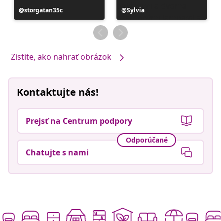
Príspevok
storgatan35c
Príspevok
Sylvia
zverejnil
zverejnil
Zistite, ako nahrať obrázok
Kontaktujte nás!
Prejsť na Centrum podpory
Odporúčané
Chatujte s nami