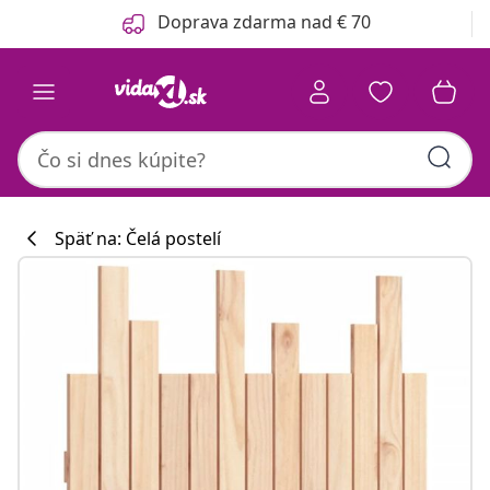
Predchádzajúce
Ďalšie
Doprava zdarma nad € 70
Späť na: Čelá postelí