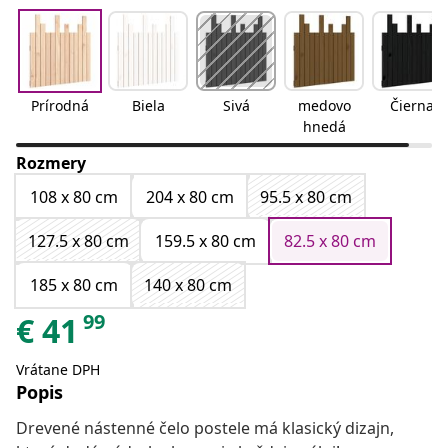
Prírodná
Biela
Sivá
medovo
Čierna
hnedá
Rozmery
108 x 80 cm
204 x 80 cm
95.5 x 80 cm
127.5 x 80 cm
159.5 x 80 cm
82.5 x 80 cm
185 x 80 cm
140 x 80 cm
99
€
41
Vrátane DPH
Popis
Drevené nástenné čelo postele má klasický dizajn,