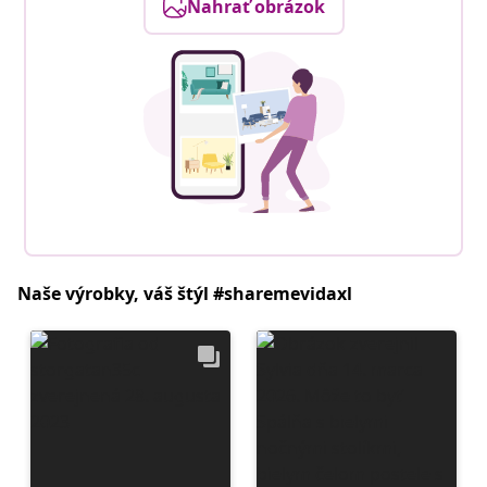
Nahrať obrázok
Naše výrobky, váš štýl #sharemevidaxl