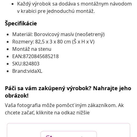
Každý výrobok sa dodáva s montážnym návodom
v krabici pre jednoduchú montáž.
Špecifikácie
Materiál: Borovicový masív (neošetrený)
Rozmery: 82,5 x 3 x 80 cm (Š x H x V)
Montáž na stenu
EAN:8720845685218
SKU:824803
Brand:vidaXL
Páči sa vám zakúpený výrobok? Nahrajte jeho
obrázok!
Vaša fotografia môže pomôcť iným zákazníkom. Ak
chcete začať, kliknite na odkaz nižšie