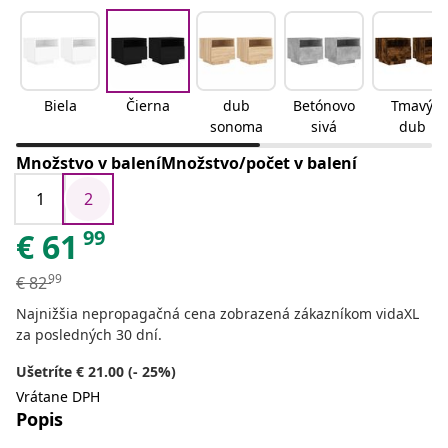
Biela
Čierna
dub
Betónovo
Tmavý
sonoma
sivá
dub
Množstvo v baleníMnožstvo/počet v balení
1
2
99
€
61
99
€
82
Najnižšia nepropagačná cena zobrazená zákazníkom vidaXL
za posledných 30 dní.
Ušetríte € 21.00 (- 25%)
Vrátane DPH
Popis