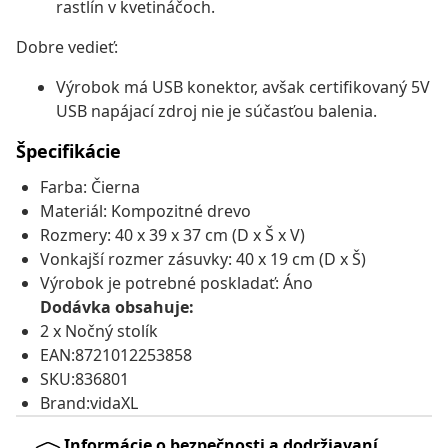
rastlín v kvetináčoch.
Dobre vedieť:
Výrobok má USB konektor, avšak certifikovaný 5V
USB napájací zdroj nie je súčasťou balenia.
Špecifikácie
Farba: Čierna
Materiál: Kompozitné drevo
Rozmery: 40 x 39 x 37 cm (D x Š x V)
Vonkajší rozmer zásuvky: 40 x 19 cm (D x Š)
Výrobok je potrebné poskladať: Áno
Dodávka obsahuje:
2 x Nočný stolík
EAN:8721012253858
SKU:836801
Brand:vidaXL
Informácie o bezpečnosti a dodržiavaní