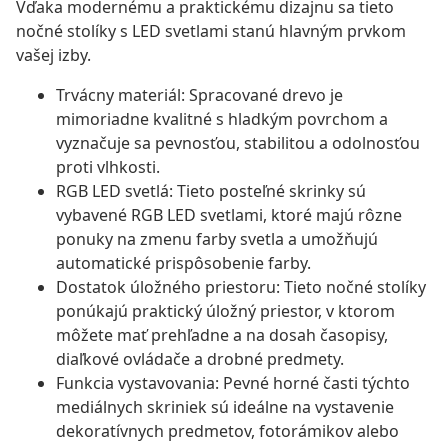
Vďaka modernému a praktickému dizajnu sa tieto
nočné stolíky s LED svetlami stanú hlavným prvkom
vašej izby.
Trvácny materiál: Spracované drevo je
mimoriadne kvalitné s hladkým povrchom a
vyznačuje sa pevnosťou, stabilitou a odolnosťou
proti vlhkosti.
RGB LED svetlá: Tieto posteľné skrinky sú
vybavené RGB LED svetlami, ktoré majú rôzne
ponuky na zmenu farby svetla a umožňujú
automatické prispôsobenie farby.
Dostatok úložného priestoru: Tieto nočné stolíky
ponúkajú praktický úložný priestor, v ktorom
môžete mať prehľadne a na dosah časopisy,
diaľkové ovládače a drobné predmety.
Funkcia vystavovania: Pevné horné časti týchto
mediálnych skriniek sú ideálne na vystavenie
dekoratívnych predmetov, fotorámikov alebo