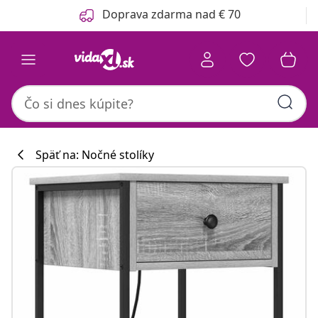
Predchádzajúce
Ďalšie
Doprava zdarma nad € 70
Späť na: Nočné stolíky