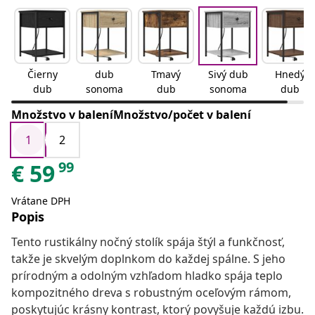
Čierny
dub
Tmavý
Sivý dub
Hnedý
dub
sonoma
dub
sonoma
dub
Množstvo v baleníMnožstvo/počet v balení
1
2
99
€
59
Vrátane DPH
Popis
Tento rustikálny nočný stolík spája štýl a funkčnosť,
takže je skvelým doplnkom do každej spálne. S jeho
prírodným a odolným vzhľadom hladko spája teplo
kompozitného dreva s robustným oceľovým rámom,
poskytujúc krásny kontrast, ktorý povyšuje každú izbu.