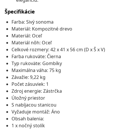
eleganciu.
Špecifikácie
Farba: Sivý sonoma
Materiál: Kompozitné drevo
Materiál: Oceľ
Materiál nôh: Oceľ
Celkové rozmery: 42 x 41 x 56 cm (D x Š x V)
Farba rukoväte: Čierna
Typ rukoväte: Gombíky
Maximálna váha: 75 kg
Závažie: 9,22 kg
Počet zásuviek: 1
Zdroj energie: Zástrčka
Úložný priestor
S nabíjacou stanicou
Vyžaduje montáž: Áno
Obsah balenia:
1 x nočný stolík