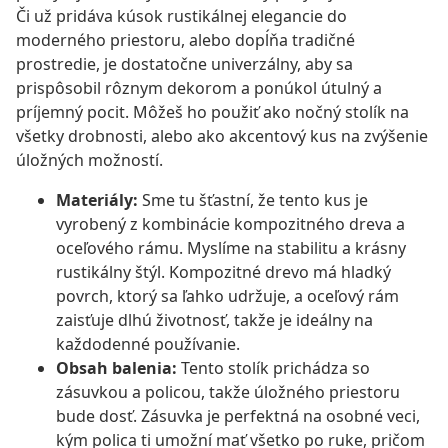
Či už pridáva kúsok rustikálnej elegancie do
moderného priestoru, alebo dopĺňa tradičné
prostredie, je dostatočne univerzálny, aby sa
prispôsobil rôznym dekorom a ponúkol útulný a
príjemný pocit. Môžeš ho použiť ako nočný stolík na
všetky drobnosti, alebo ako akcentový kus na zvýšenie
úložných možností.
Materiály:
Sme tu šťastní, že tento kus je
vyrobený z kombinácie kompozitného dreva a
oceľového rámu. Myslíme na stabilitu a krásny
rustikálny štýl. Kompozitné drevo má hladký
povrch, ktorý sa ľahko udržuje, a oceľový rám
zaisťuje dlhú životnosť, takže je ideálny na
každodenné používanie.
Obsah balenia:
Tento stolík prichádza so
zásuvkou a policou, takže úložného priestoru
bude dosť. Zásuvka je perfektná na osobné veci,
kým polica ti umožní mať všetko po ruke, pričom