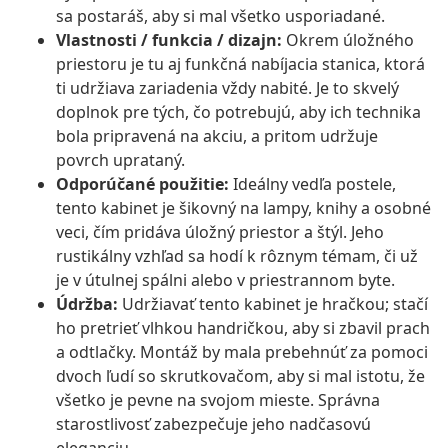
sa postaráš, aby si mal všetko usporiadané.
Vlastnosti / funkcia / dizajn:
Okrem úložného
priestoru je tu aj funkčná nabíjacia stanica, ktorá
ti udržiava zariadenia vždy nabité. Je to skvelý
doplnok pre tých, čo potrebujú, aby ich technika
bola pripravená na akciu, a pritom udržuje
povrch uprataný.
Odporúčané použitie:
Ideálny vedľa postele,
tento kabinet je šikovný na lampy, knihy a osobné
veci, čím pridáva úložný priestor a štýl. Jeho
rustikálny vzhľad sa hodí k rôznym témam, či už
je v útulnej spálni alebo v priestrannom byte.
Údržba:
Udržiavať tento kabinet je hračkou; stačí
ho pretrieť vlhkou handričkou, aby si zbavil prach
a odtlačky. Montáž by mala prebehnúť za pomoci
dvoch ľudí so skrutkovačom, aby si mal istotu, že
všetko je pevne na svojom mieste. Správna
starostlivosť zabezpečuje jeho nadčasovú