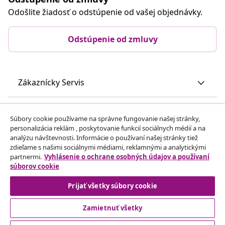
Odošlite žiadosť o odstúpenie od vašej objednávky.
Odstúpenie od zmluvy
Zákaznícky Servis
Obchodní partneri
Súbory cookie používame na správne fungovanie našej stránky,
personalizácia reklám , poskytovanie funkcií sociálnych médií a na
analýzu návštevnosti. Informácie o používaní našej stránky tiež
vidaXL
zdieľame s našimi sociálnymi médiami, reklamnými a analytickými
partnermi.
Vyhlásenie o ochrane osobných údajov a používaní
súborov cookie
Nájdite viac
Prijať všetky súbory cookie
Zamietnuť všetky