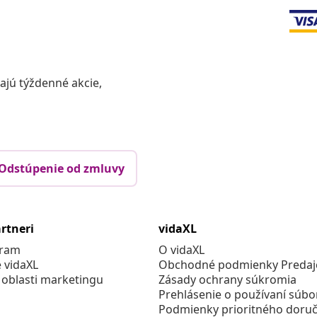
vajú týždenné akcie,
Odstúpenie od zmluvy
rtneri
vidaXL
gram
O vidaXL
e vidaXL
Obchodné podmienky Predajc
 oblasti marketingu
Zásady ochrany súkromia
Prehlásenie o používaní súbo
Podmienky prioritného doruč