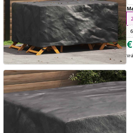
Ma
6
€
Vr