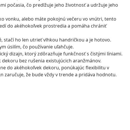
 počasia, čo predlžuje jeho životnosť a udržuje jeho
nko vonku, alebo máte pokojnú večeru vo vnútri, tento
 sedí do akéhokoľvek prostredia a pomáha chrániť
 stačí ho len utrieť vlhkou handričkou a je hotovo.
ym úsilím, čo používanie uľahčuje.
cký dizajn, ktorý zdôrazňuje funkčnosť s čistými líniami.
 dekoru bez rušenia existujúcich aranžmánov.
e do akéhokoľvek dekoru, ponúkajúc flexibilitu v
n zaručuje, že bude vždy v trende a pridáva hodnotu.