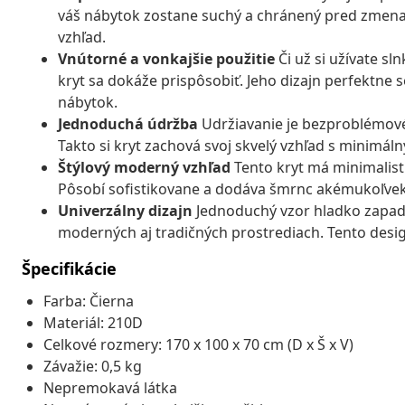
váš nábytok zostane suchý a chránený pred zmenami
vzhľad.
Vnútorné a vonkajšie použitie
Či už si užívate sl
kryt sa dokáže prispôsobiť. Jeho dizajn perfektne
nábytok.
Jednoduchá údržba
Udržiavanie je bezproblémové,
Takto si kryt zachová svoj skvelý vzhľad s minimáln
Štýlový moderný vzhľad
Tento kryt má minimalisti
Pôsobí sofistikovane a dodáva šmrnc akémukoľvek
Univerzálny dizajn
Jednoduchý vzor hladko zapadn
moderných aj tradičných prostrediach. Tento desig
Špecifikácie
Farba: Čierna
Materiál: 210D
Celkové rozmery: 170 x 100 x 70 cm (D x Š x V)
Závažie: 0,5 kg
Nepremokavá látka