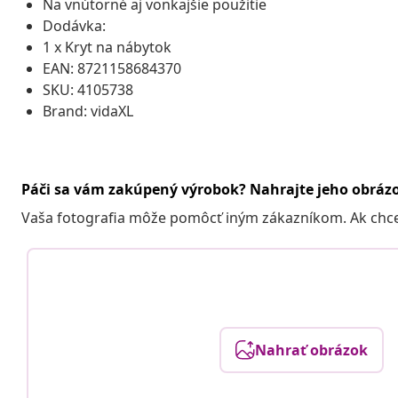
Na vnútorné aj vonkajšie použitie
Dodávka:
1 x Kryt na nábytok
EAN: 8721158684370
SKU: 4105738
Brand: vidaXL
Páči sa vám zakúpený výrobok? Nahrajte jeho obráz
Vaša fotografia môže pomôcť iným zákazníkom. Ak chcete
Nahrať obrázok