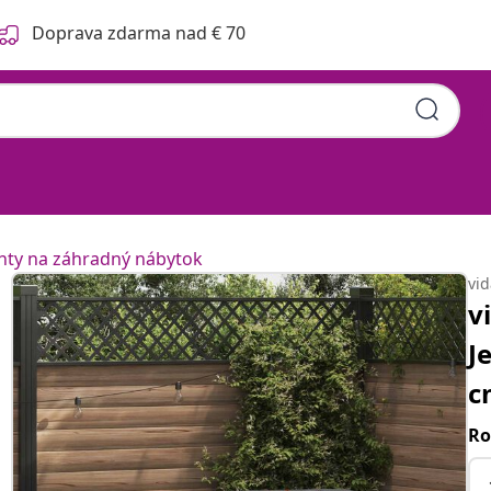
Doprava zdarma nad € 70
hty na záhradný nábytok
vi
v
J
c
Ro