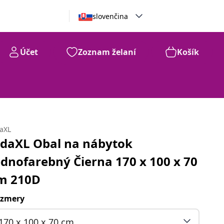
slovenčina
Účet
Zoznam želaní
Košík
daXL
idaXL Obal na nábytok
ednofarebný Čierna 170 x 100 x 70
m 210D
zmery
170 x 100 x 70 cm