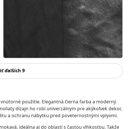
iť ďalších 9
j vnútorné použitie. Elegantná čierna farba a moderný
noliaty dizajn ho robí univerzálnym pre akýkoľvek dekor,
valitu a ochranu nábytku pred poveternostnými vplyvmi.
mokavá, ideálna aj do oblastí s častou vlhkosťou. Takže