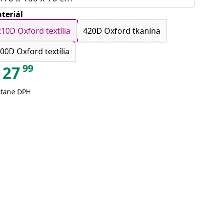
teriál
210D Oxford textília
420D Oxford tkanina
00D Oxford textília
99
27
átane DPH