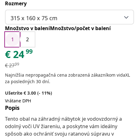
Rozmery
315 x 160 x 75 cm
Množstvo v baleníMnožstvo/počet v balení
1
2
99
€
24
99
€
27
Najnižšia nepropagačná cena zobrazená zákazníkom vidaXL
za posledných 30 dní.
Ušetríte € 3.00 (- 11%)
Vrátane DPH
Popis
Tento obal na záhradný nábytok je vodovzdorný a
odolný voči UV žiareniu, a poskytne vám ideálny
spôsob ako ochrániť svoju ratanovú súpravu v