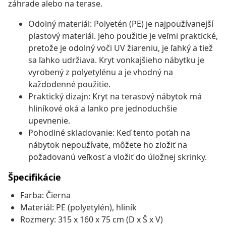
záhrade alebo na terase.
Odolný materiál: Polyetén (PE) je najpoužívanejší
plastový materiál. Jeho použitie je veľmi praktické,
pretože je odolný voči UV žiareniu, je ľahký a tiež
sa ľahko udržiava. Kryt vonkajšieho nábytku je
vyrobený z polyetylénu a je vhodný na
každodenné použitie.
Praktický dizajn: Kryt na terasový nábytok má
hliníkové oká a lanko pre jednoduchšie
upevnenie.
Pohodlné skladovanie: Keď tento poťah na
nábytok nepoužívate, môžete ho zložiť na
požadovanú veľkosť a vložiť do úložnej skrinky.
Špecifikácie
Farba: Čierna
Materiál: PE (polyetylén), hliník
Rozmery: 315 x 160 x 75 cm (D x Š x V)