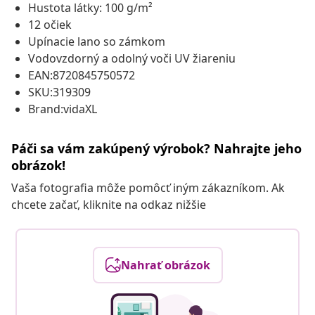
Hustota látky: 100 g/m²
12 očiek
Upínacie lano so zámkom
Vodovzdorný a odolný voči UV žiareniu
EAN:8720845750572
SKU:319309
Brand:vidaXL
Páči sa vám zakúpený výrobok? Nahrajte jeho
obrázok!
Vaša fotografia môže pomôcť iným zákazníkom. Ak
chcete začať, kliknite na odkaz nižšie
Nahrať obrázok