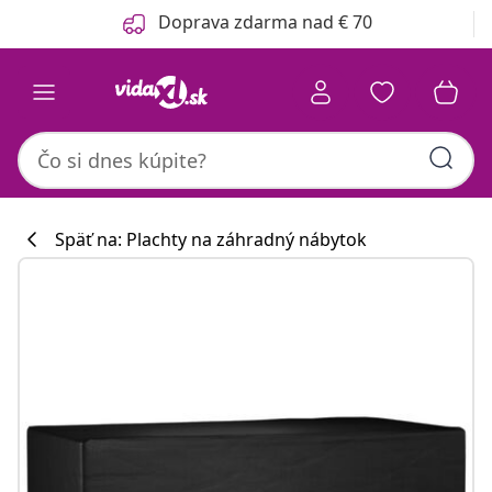
Predchádzajúce
Ďalšie
Doprava zdarma nad € 70
Späť na: Plachty na záhradný nábytok