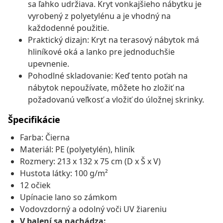
sa ľahko udržiava. Kryt vonkajšieho nábytku je
vyrobený z polyetylénu a je vhodný na
každodenné použitie.
Praktický dizajn: Kryt na terasový nábytok má
hliníkové oká a lanko pre jednoduchšie
upevnenie.
Pohodlné skladovanie: Keď tento poťah na
nábytok nepoužívate, môžete ho zložiť na
požadovanú veľkosť a vložiť do úložnej skrinky.
Špecifikácie
Farba: Čierna
Materiál: PE (polyetylén), hliník
Rozmery: 213 x 132 x 75 cm (D x Š x V)
Hustota látky: 100 g/m²
12 očiek
Upínacie lano so zámkom
Vodovzdorný a odolný voči UV žiareniu
V balení sa nachádza: