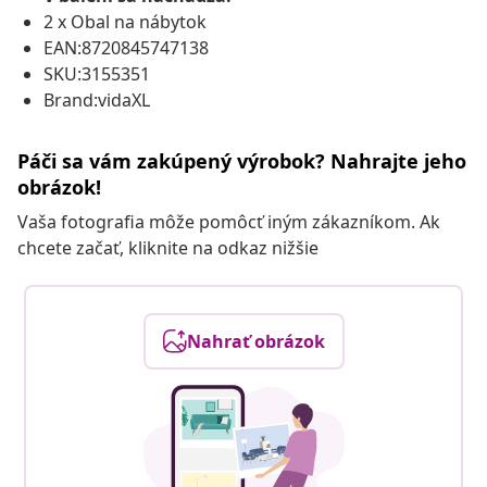
2 x Obal na nábytok
EAN:8720845747138
SKU:3155351
Brand:vidaXL
Páči sa vám zakúpený výrobok? Nahrajte jeho
obrázok!
Vaša fotografia môže pomôcť iným zákazníkom. Ak
chcete začať, kliknite na odkaz nižšie
Nahrať obrázok