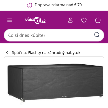
Predchádzajúce
Ďalšie
Doprava zdarma nad € 70
Späť na: Plachty na záhradný nábytok