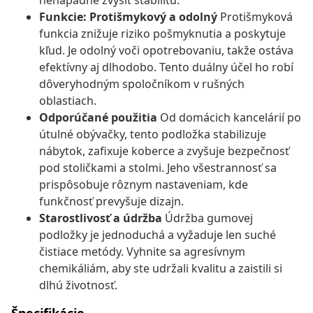
nenápadne zvýšiť stabilitu.
Funkcie: Protišmykový a odolný
Protišmyková
funkcia znižuje riziko pošmyknutia a poskytuje
kľud. Je odolný voči opotrebovaniu, takže ostáva
efektívny aj dlhodobo. Tento duálny účel ho robí
dôveryhodným spoločníkom v rušných
oblastiach.
Odporúčané použitia
Od domácich kancelárií po
útulné obývačky, tento podložka stabilizuje
nábytok, zafixuje koberce a zvyšuje bezpečnosť
pod stoličkami a stolmi. Jeho všestrannosť sa
prispôsobuje rôznym nastaveniam, kde
funkčnosť prevyšuje dizajn.
Starostlivosť a údržba
Údržba gumovej
podložky je jednoduchá a vyžaduje len suché
čistiace metódy. Vyhnite sa agresívnym
chemikáliám, aby ste udržali kvalitu a zaistili si
dlhú životnosť.