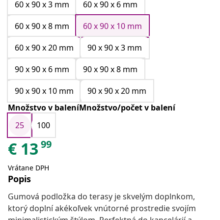
60 x 90 x 3 mm
60 x 90 x 6 mm
60 x 90 x 8 mm
60 x 90 x 10 mm
60 x 90 x 20 mm
90 x 90 x 3 mm
90 x 90 x 6 mm
90 x 90 x 8 mm
90 x 90 x 10 mm
90 x 90 x 20 mm
Množstvo v baleníMnožstvo/počet v balení
25
100
99
€
13
Vrátane DPH
Popis
Gumová podložka do terasy je skvelým doplnkom,
ktorý doplní akékoľvek vnútorné prostredie svojím