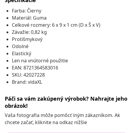
Špecifikácie
Farba: Čierny
Materiál: Guma
Celkové rozmery: 6 x 9 x 1 cm (D x Š x V)
Závažie: 0,82 kg
Protišmykový
Odolné
Elastický
Len na vnútorné použitie
EAN: 8721364583016
SKU: 42027228
Brand: vidaXL
Páči sa vám zakúpený výrobok? Nahrajte jeho
obrázok!
Vaša fotografia môže pomôcť iným zákazníkom. Ak
chcete začať, kliknite na odkaz nižšie