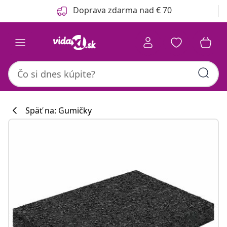
Predchádzajúce
Ďalšie
Doprava zdarma nad € 70
Späť na: Gumičky