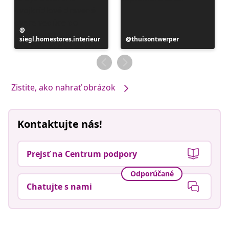
Príspevok
siegl.homestores.interieur
zverejnil
Príspevok
thuisontwerper
zverejnil
Zistite, ako nahrať obrázok
Kontaktujte nás!
Prejsť na Centrum podpory
Odporúčané
Chatujte s nami