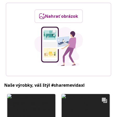
Nahrať obrázok
Naše výrobky, váš štýl #sharemevidaxl