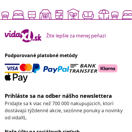
Žite lepšie za menej peňazí
Podporované platobné metódy
Prihláste sa na odber nášho newslettera
Pridajte sa k viac než 700 000 nakupujúcich, ktorí
dostávajú týždenné akcie, sezónne ponuky a novinky
od vidaXL.
Naše účty na sociálnych sieťach