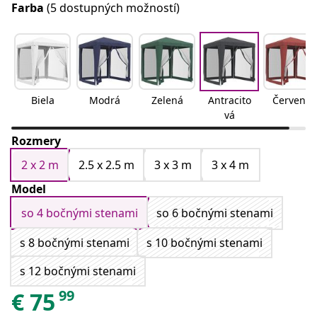
Farba
(5 dostupných možností)
Biela
Modrá
Zelená
Antracito
Červená
vá
Rozmery
2 x 2 m
2.5 x 2.5 m
3 x 3 m
3 x 4 m
Model
so 4 bočnými stenami
so 6 bočnými stenami
s 8 bočnými stenami
s 10 bočnými stenami
s 12 bočnými stenami
99
€
75