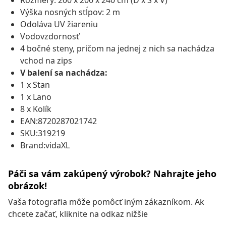
Rozmery: 200 x 200 x 240 cm (D x Š x V)
Výška nosných stĺpov: 2 m
Odoláva UV žiareniu
Vodovzdornosť
4 bočné steny, pričom na jednej z nich sa nachádza
vchod na zips
V balení sa nachádza:
1 x Stan
1 x Lano
8 x Kolík
EAN:8720287021742
SKU:319219
Brand:vidaXL
Páči sa vám zakúpený výrobok? Nahrajte jeho
obrázok!
Vaša fotografia môže pomôcť iným zákazníkom. Ak
chcete začať, kliknite na odkaz nižšie