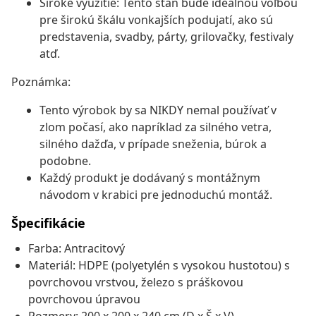
Široké využitie: Tento stan bude ideálnou voľbou
pre širokú škálu vonkajších podujatí, ako sú
predstavenia, svadby, párty, grilovačky, festivaly
atď.
Poznámka:
Tento výrobok by sa NIKDY nemal používať v
zlom počasí, ako napríklad za silného vetra,
silného dažďa, v prípade sneženia, búrok a
podobne.
Každý produkt je dodávaný s montážnym
návodom v krabici pre jednoduchú montáž.
Špecifikácie
Farba: Antracitový
Materiál: HDPE (polyetylén s vysokou hustotou) s
povrchovou vrstvou, železo s práškovou
povrchovou úpravou