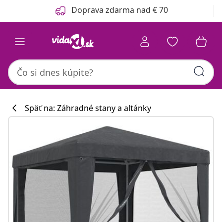
Predchádzajúce
Ďalšie
Doprava zdarma nad € 70
Späť na: Záhradné stany a altánky