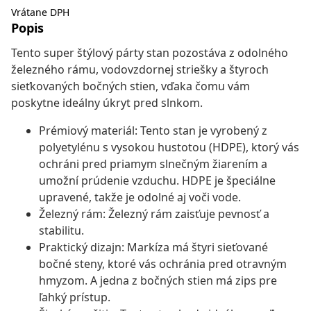
Vrátane DPH
Popis
Tento super štýlový párty stan pozostáva z odolného
železného rámu, vodovzdornej striešky a štyroch
sieťkovaných bočných stien, vďaka čomu vám
poskytne ideálny úkryt pred slnkom.
Prémiový materiál: Tento stan je vyrobený z
polyetylénu s vysokou hustotou (HDPE), ktorý vás
ochráni pred priamym slnečným žiarením a
umožní prúdenie vzduchu. HDPE je špeciálne
upravené, takže je odolné aj voči vode.
Železný rám: Železný rám zaisťuje pevnosť a
stabilitu.
Praktický dizajn: Markíza má štyri sieťované
bočné steny, ktoré vás ochránia pred otravným
hmyzom. A jedna z bočných stien má zips pre
ľahký prístup.