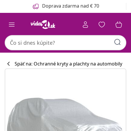
Predchádzajúce
Ďalšie
Doprava zdarma nad € 70
Späť na: Ochranné kryty a plachty na automobily