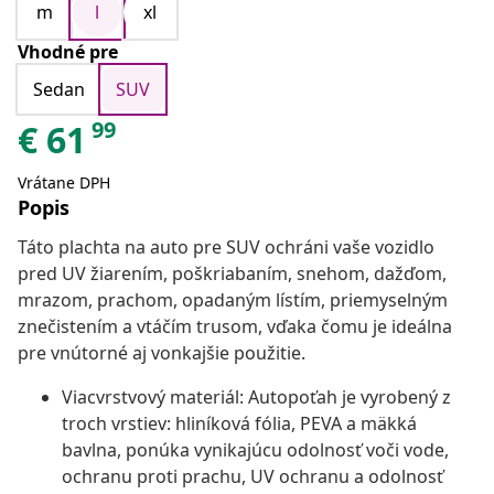
m
l
xl
Vhodné pre
Sedan
SUV
99
€
61
Vrátane DPH
Popis
Táto plachta na auto pre SUV ochráni vaše vozidlo
pred UV žiarením, poškriabaním, snehom, dažďom,
mrazom, prachom, opadaným lístím, priemyselným
znečistením a vtáčím trusom, vďaka čomu je ideálna
pre vnútorné aj vonkajšie použitie.
Viacvrstvový materiál: Autopoťah je vyrobený z
troch vrstiev: hliníková fólia, PEVA a mäkká
bavlna, ponúka vynikajúcu odolnosť voči vode,
ochranu proti prachu, UV ochranu a odolnosť