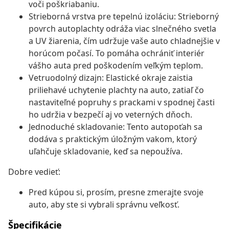
voči poškriabaniu.
Strieborná vrstva pre tepelnú izoláciu: Strieborný
povrch autoplachty odráža viac slnečného svetla
a UV žiarenia, čím udržuje vaše auto chladnejšie v
horúcom počasí. To pomáha ochrániť interiér
vášho auta pred poškodením veľkým teplom.
Vetruodolný dizajn: Elastické okraje zaistia
priliehavé uchytenie plachty na auto, zatiaľ čo
nastaviteľné popruhy s prackami v spodnej časti
ho udržia v bezpečí aj vo veterných dňoch.
Jednoduché skladovanie: Tento autopoťah sa
dodáva s praktickým úložným vakom, ktorý
uľahčuje skladovanie, keď sa nepoužíva.
Dobre vedieť:
Pred kúpou si, prosím, presne zmerajte svoje
auto, aby ste si vybrali správnu veľkosť.
Špecifikácie