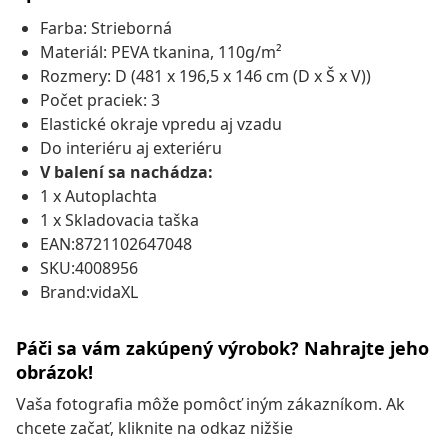
Farba: Strieborná
Materiál: PEVA tkanina, 110g/m²
Rozmery: D (481 x 196,5 x 146 cm (D x Š x V))
Počet praciek: 3
Elastické okraje vpredu aj vzadu
Do interiéru aj exteriéru
V balení sa nachádza:
1 x Autoplachta
1 x Skladovacia taška
EAN:8721102647048
SKU:4008956
Brand:vidaXL
Páči sa vám zakúpený výrobok? Nahrajte jeho
obrázok!
Vaša fotografia môže pomôcť iným zákazníkom. Ak
chcete začať, kliknite na odkaz nižšie