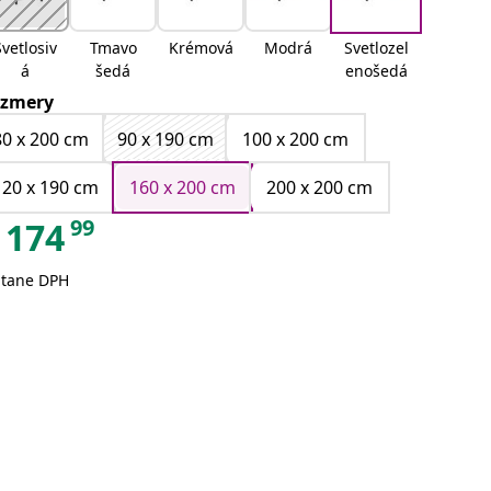
Svetlosiv
Tmavo
Krémová
Modrá
Svetlozel
á
šedá
enošedá
zmery
80 x 200 cm
90 x 190 cm
100 x 200 cm
120 x 190 cm
160 x 200 cm
200 x 200 cm
99
174
átane DPH