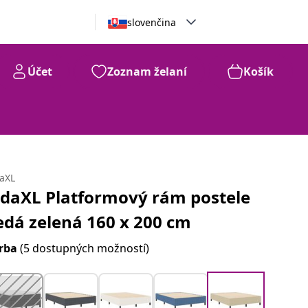
slovenčina
Účet
Zoznam želaní
Košík
daXL
idaXL Platformový rám postele
edá zelená 160 x 200 cm
rba
(5 dostupných možností)