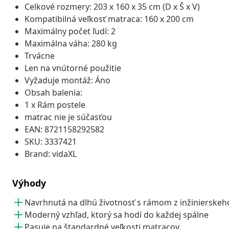
Celkové rozmery: 203 x 160 x 35 cm (D x Š x V)
Kompatibilná veľkosť matraca: 160 x 200 cm
Maximálny počet ľudí: 2
Maximálna váha: 280 kg
Trvácne
Len na vnútorné použitie
Vyžaduje montáž: Áno
Obsah balenia:
1 x Rám postele
matrac nie je súčasťou
EAN: 8721158292582
SKU: 3337421
Brand: vidaXL
Výhody
Navrhnutá na dlhú životnosť s rámom z inžinierskeh
Moderný vzhľad, ktorý sa hodí do každej spálne
Pasuje na štandardné veľkosti matracov