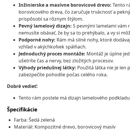
Inžinierske a masívne borovicové drevo:
Tento rá
borovicového dreva, čo zaručuje trvácnosť a pekný 
prispôsobí sa rôznym štýlom.
Pevný lamelový dizajn:
S pevnými lamelami vám r
nemusíte obávať, že by sa to prehýbalo, a vy si mô
Podporné nohy:
Rám má silné nohy, ktoré dodávajú
vzhľad v akýchkoľvek spálňach.
Jednoduchý proces montáže:
Montáž je úplne jed
ušetríte čas a nervy, bez zložitých procesov.
Výhody priedušnej látky:
Použitá látka nie je len 
zabezpečíte pohodlie počas celého roka.
Dobré vedieť:
Tento rám postele má dizajn lamelového podkladu 
Špecifikácie
Farba: Šedá zelená
Materiál: Kompozitné drevo, borovicový masív