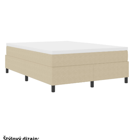
Štýlový dizajn: