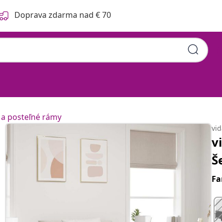
Doprava zdarma nad € 70
 a posteľné rámy
vi
v
Š
Fa