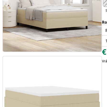
Ro
€
Vr