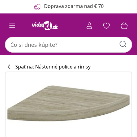
Predchádzajúce
Ďalšie
Doprava zdarma nad € 70
Späť na: Nástenné police a rímsy