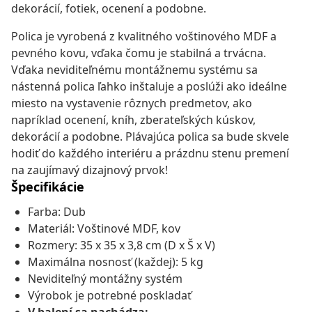
dekorácií, fotiek, ocenení a podobne.
Polica je vyrobená z kvalitného voštinového MDF a
pevného kovu, vďaka čomu je stabilná a trvácna.
Vďaka neviditeľnému montážnemu systému sa
nástenná polica ľahko inštaluje a poslúži ako ideálne
miesto na vystavenie rôznych predmetov, ako
napríklad ocenení, kníh, zberateľských kúskov,
dekorácií a podobne. Plávajúca polica sa bude skvele
hodiť do každého interiéru a prázdnu stenu premení
na zaujímavý dizajnový prvok!
Špecifikácie
Farba: Dub
Materiál: Voštinové MDF, kov
Rozmery: 35 x 35 x 3,8 cm (D x Š x V)
Maximálna nosnosť (každej): 5 kg
Neviditeľný montážny systém
Výrobok je potrebné poskladať