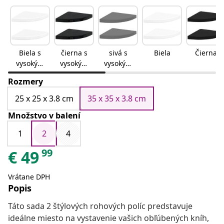
Biela s
čierna s
sivá s
Biela
Čierna
vysokým
vysokým
vysokým
leskom
leskom
leskom
Rozmery
25 x 25 x 3.8 cm
35 x 35 x 3.8 cm
Množstvo v balení
1
2
4
99
€
49
Vrátane DPH
Popis
Táto sada 2 štýlových rohových políc predstavuje
ideálne miesto na vystavenie vašich obľúbených kníh,