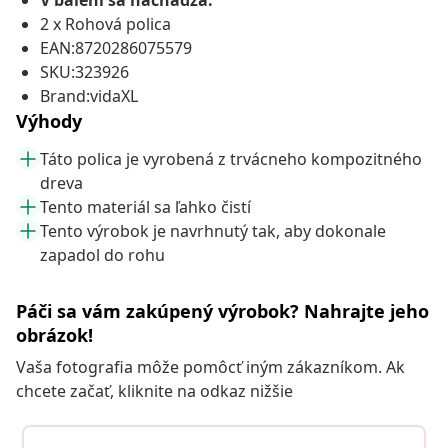
V balení sa nachádza:
2 x Rohová polica
EAN:8720286075579
SKU:323926
Brand:vidaXL
Výhody
Táto polica je vyrobená z trvácneho kompozitného
dreva
Tento materiál sa ľahko čistí
Tento výrobok je navrhnutý tak, aby dokonale
zapadol do rohu
Páči sa vám zakúpený výrobok? Nahrajte jeho
obrázok!
Vaša fotografia môže pomôcť iným zákazníkom. Ak
chcete začať, kliknite na odkaz nižšie