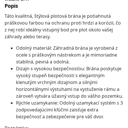
Popis
Táto kvalitná, štýlová plotová brána je potiahnutá
práškovou farbou na ochranu proti hrdzi a korózii, čo
z nej robí ideálny vstupný bod pre plot okolo vašej
záhrady alebo terasy.
Odolný materiál: Záhradná brána je vyrobená z
ocele s práškovým nástrekom a je mimoriadne
stabilná, pevná a odolná.
Dizajn s vysokou bezpečnosťou: Brána poskytuje
vysoký stupeň bezpečnosti s elegantným
klenutým vrchným dizajnom a silnými
horizontálnymi výstuhami na vystuženie rámu a
zároveň vytvára úžasný vstup do vášho pozemku.
Rýchle uzamykanie: Odolný uzamykací systém s 3
zodpovedajúcimi kľúčmi zaisťuje extra
bezpečnosť a zebezpečenie pre váš dvor.