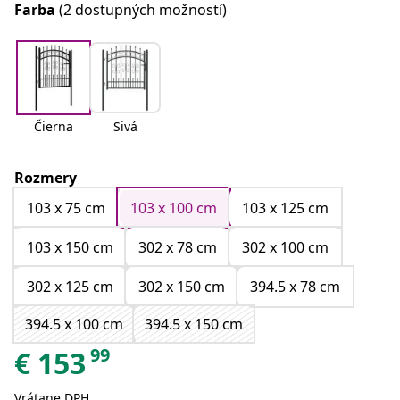
Farba
(2 dostupných možností)
Čierna
Sivá
Rozmery
103 x 75 cm
103 x 100 cm
103 x 125 cm
103 x 150 cm
302 x 78 cm
302 x 100 cm
302 x 125 cm
302 x 150 cm
394.5 x 78 cm
394.5 x 100 cm
394.5 x 150 cm
99
€
153
Vrátane DPH