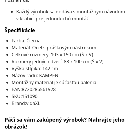
Poznámka:
Každý výrobok sa dodáva s montážnym návodom
v krabici pre jednoduchú montáž.
Špecifikácie
Farba: Čierna
Materiál: Oceľ s práškovým nástrekom
Celkové rozmery: 103 x 150 cm (Š x V)
Rozmery jedných dverí: 88 x 100 cm (Š x V)
Výška stĺpika: 142 cm
Názov radu: KAMPEN
Montážny materiál je súčasťou balenia
EAN:8720286561928
SKU:151090
Brand:vidaXL
Páči sa vám zakúpený výrobok? Nahrajte jeho
obrázok!