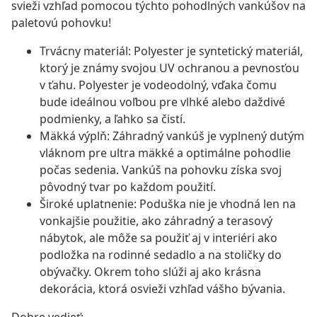
svieži vzhľad pomocou týchto pohodlných vankúšov na
paletovú pohovku!
Trvácny materiál: Polyester je syntetický materiál,
ktorý je známy svojou UV ochranou a pevnosťou
v ťahu. Polyester je vodeodolný, vďaka čomu
bude ideálnou voľbou pre vlhké alebo daždivé
podmienky, a ľahko sa čistí.
Mäkká výplň: Záhradný vankúš je vyplnený dutým
vláknom pre ultra mäkké a optimálne pohodlie
počas sedenia. Vankúš na pohovku získa svoj
pôvodný tvar po každom použití.
Široké uplatnenie: Poduška nie je vhodná len na
vonkajšie použitie, ako záhradný a terasový
nábytok, ale môže sa použiť aj v interiéri ako
podložka na rodinné sedadlo a na stoličky do
obývačky. Okrem toho slúži aj ako krásna
dekorácia, ktorá osvieži vzhľad vášho bývania.