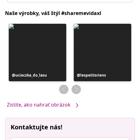
Naše výrobky, váš štýl #sharemevidaxl
Príspevok
ucieczka_do_lasu
Príspevok
lespetitsriens
zverejnil
zverejnil
Zistite, ako nahrať obrázok
Kontaktujte nás!