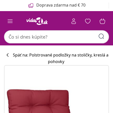
Predchádzajúce
Ďalšie
Doprava zdarma nad € 70
Späť na: Polstrované podložky na stoličky, kreslá a
pohovky