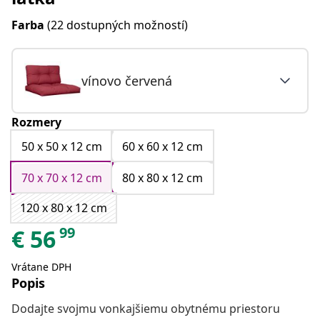
Farba
(22 dostupných možností)
vínovo červená
Rozmery
50 x 50 x 12 cm
60 x 60 x 12 cm
70 x 70 x 12 cm
80 x 80 x 12 cm
120 x 80 x 12 cm
99
€
56
Vrátane DPH
Popis
Dodajte svojmu vonkajšiemu obytnému priestoru