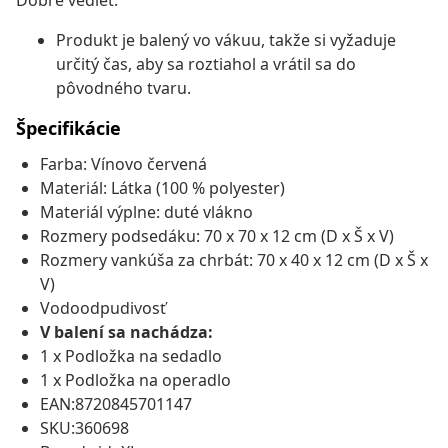
Dobre vedieť:
Produkt je balený vo vákuu, takže si vyžaduje
určitý čas, aby sa roztiahol a vrátil sa do
pôvodného tvaru.
Špecifikácie
Farba: Vínovo červená
Materiál: Látka (100 % polyester)
Materiál výplne: duté vlákno
Rozmery podsedáku: 70 x 70 x 12 cm (D x Š x V)
Rozmery vankúša za chrbát: 70 x 40 x 12 cm (D x Š x
V)
Vodoodpudivosť
V balení sa nachádza:
1 x Podložka na sedadlo
1 x Podložka na operadlo
EAN:8720845701147
SKU:360698