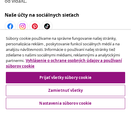
od vidaXL.
Naše účty na sociálnych sieťach
Súbory cookie používame na správne fungovanie našej stránky,
Odstúpenie od zmluvy
personalizácia reklám , poskytovanie funkcií sociálnych médií a na
analýzu návštevnosti. Informácie o používaní našej stránky tiež
Odošlite žiadosť o odstúpenie od vašej objednávky.
zdieľame s našimi sociálnymi médiami, reklamnými a analytickými
partnermi.
Vyhlásenie o ochrane osobných údajov a používaní
Odstúpenie od zmluvy
súborov cookie
Prijať všetky súbory cookie
Zamietnuť všetky
Zákaznícky Servis
Nastavenia súborov cookie
Obchodní partneri
vidaXL