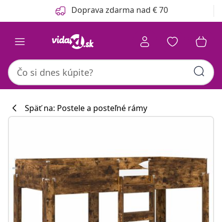
Predchádzajúce
Ďalšie
Doprava zdarma nad € 70
Späť na: Postele a posteľné rámy