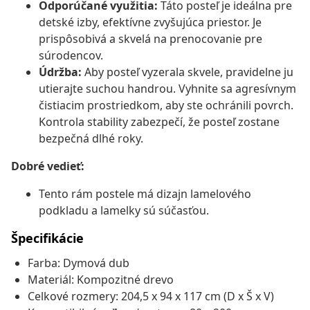
Odporúčané využitia:
Táto posteľ je ideálna pre
detské izby, efektívne zvyšujúca priestor. Je
prispôsobivá a skvelá na prenocovanie pre
súrodencov.
Údržba:
Aby posteľ vyzerala skvele, pravidelne ju
utierajte suchou handrou. Vyhnite sa agresívnym
čistiacim prostriedkom, aby ste ochránili povrch.
Kontrola stability zabezpečí, že posteľ zostane
bezpečná dlhé roky.
Dobré vedieť:
Tento rám postele má dizajn lamelového
podkladu a lamelky sú súčasťou.
Špecifikácie
Farba: Dymová dub
Materiál: Kompozitné drevo
Celkové rozmery: 204,5 x 94 x 117 cm (D x Š x V)