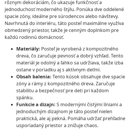
rôznym dekoráciám, čo ukazuje funkčnosť a
jednoduchosť moderného štýlu. Ponúka dve oddelené
spacie zóny, ideálne pre súrodencov alebo návštevy.
Navrhnutá do interiéru, táto posteľ maximálne využíva
obmedzený priestor, takže je cenným doplnkom pre
každú rodinnú domácnosť.
Materiály:
Posteľ je vyrobená z kompozitného
dreva, čo zaručuje pevnosť a dobrý vzhľad. Tento
materiál je odolný a ľahko sa udržiava, takže izba
ostane v poriadku aj s aktívnym deťmi.
Obsah balenia:
Tento kúsok obsahuje dve spacie
zóny a rámy z kompozitného dreva. Zaručuje
stabilitu a bezpečnosť pre deti pri každom
spánku.
Funkcie a dizajn:
S modernými čistými líniami a
jednoduchým dizajnom je táto posteľ nielen
praktická, ale aj pekná. Pomáha udržať prehľadne
usporiadaný priestor a znižuje chaos.