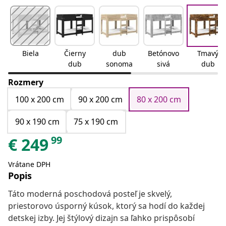
Biela
Čierny
dub
Betónovo
Tmavý
dub
sonoma
sivá
dub
Rozmery
100 x 200 cm
90 x 200 cm
80 x 200 cm
90 x 190 cm
75 x 190 cm
99
€
249
Vrátane DPH
Popis
Táto moderná poschodová posteľ je skvelý,
priestorovo úsporný kúsok, ktorý sa hodí do každej
detskej izby. Jej štýlový dizajn sa ľahko prispôsobí