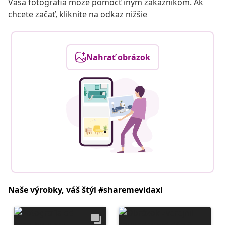
Vaša fotografia môže pomôcť iným zákazníkom. Ak
chcete začať, kliknite na odkaz nižšie
Nahrať obrázok
Naše výrobky, váš štýl #sharemevidaxl