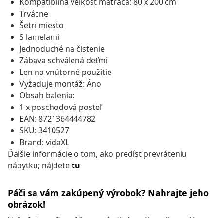
Kompatibilná veľkosť matraca: 80 x 200 cm
Trvácne
Šetrí miesto
S lamelami
Jednoduché na čistenie
Zábava schválená deťmi
Len na vnútorné použitie
Vyžaduje montáž: Áno
Obsah balenia:
1 x poschodová posteľ
EAN: 8721364444782
SKU: 3410527
Brand: vidaXL
Ďalšie informácie o tom, ako predísť prevráteniu
nábytku; nájdete
tu
Páči sa vám zakúpený výrobok? Nahrajte jeho
obrázok!