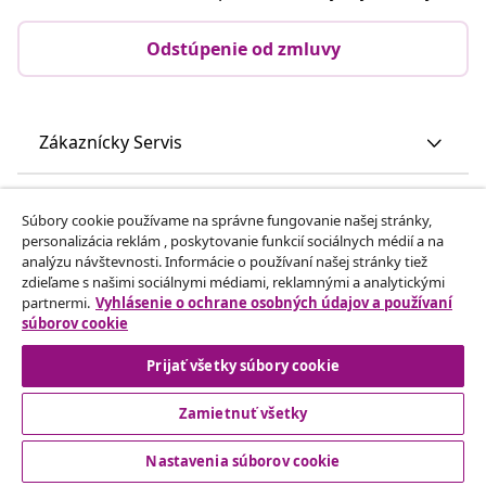
Odstúpenie od zmluvy
Zákaznícky Servis
Obchodní partneri
Súbory cookie používame na správne fungovanie našej stránky,
personalizácia reklám , poskytovanie funkcií sociálnych médií a na
analýzu návštevnosti. Informácie o používaní našej stránky tiež
vidaXL
zdieľame s našimi sociálnymi médiami, reklamnými a analytickými
partnermi.
Vyhlásenie o ochrane osobných údajov a používaní
súborov cookie
Nájdite viac
Prijať všetky súbory cookie
Zamietnuť všetky
Nastavenia súborov cookie