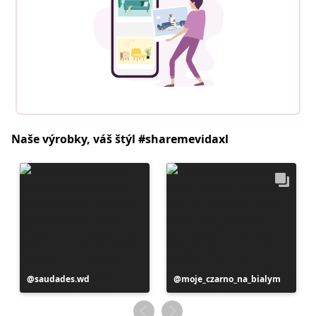
Naše výrobky, váš štýl #sharemevidaxl
Príspevok
saudades.wd
Príspevok
moje_czarno_na_bialym
zverejnil
zverejnil