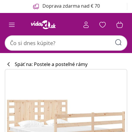
Predchádzajúce
Ďalšie
Doprava zdarma nad € 70
Späť na: Postele a posteľné rámy