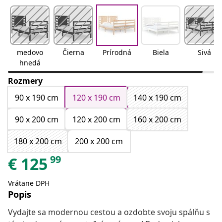
medovo
Čierna
Prírodná
Biela
Sivá
hnedá
Rozmery
90 x 190 cm
120 x 190 cm
140 x 190 cm
90 x 200 cm
120 x 200 cm
160 x 200 cm
180 x 200 cm
200 x 200 cm
99
€
125
Vrátane DPH
Popis
Vydajte sa modernou cestou a ozdobte svoju spálňu s