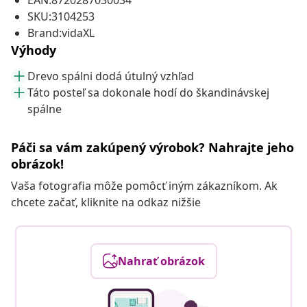
EAN:8720287030034
SKU:3104253
Brand:vidaXL
Výhody
Drevo spálni dodá útulný vzhľad
Táto posteľ sa dokonale hodí do škandinávskej
spálne
Páči sa vám zakúpený výrobok? Nahrajte jeho
obrázok!
Vaša fotografia môže pomôcť iným zákazníkom. Ak
chcete začať, kliknite na odkaz nižšie
Nahrať obrázok