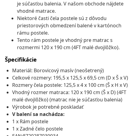
je súčasťou balenia. V našom obchode nájdete
vhodné matrace.
Niektoré časti čela postele sú z dôvodu
priestorových obmedzení balené v kartónoch
rámu postele.
Tento rám postele je vhodný pre matrac s
rozmermi 120 x 190 cm (4FT malé dvojlôžko).
Špecifikácie
Materiál: Borovicový masív (neošetrený)
Celkové rozmery: 195,5 x 125,5 x 69,5 cm (D x Š x V)
Rozmery čela postele: 125,5 x 4 x 100 cm (Š x H x V)
Vhodný rozmer matraca: 120 x 190 cm (Š x D) (4FT
malé dvojlôžko) (matrac nie je súčasťou balenia)
Výrobok je potrebné poskladať
V balení sa nachádza:
1 x Rám postele
1 x Zadné čelo postele