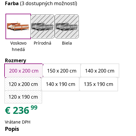
Farba
(3 dostupných možností)
Voskovo
Prírodná
Biela
hnedá
Rozmery
200 x 200 cm
150 x 200 cm
140 x 200 cm
120 x 200 cm
140 x 190 cm
135 x 190 cm
120 x 190 cm
99
€
236
Vrátane DPH
Popis