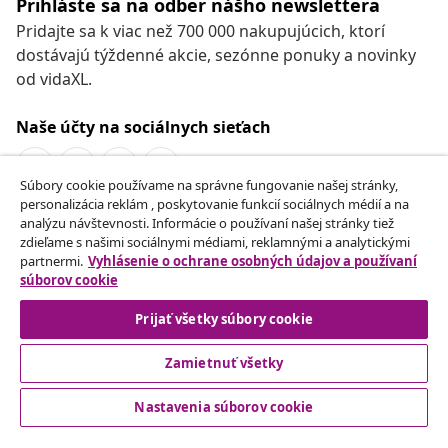
Prihláste sa na odber nášho newslettera
Pridajte sa k viac než 700 000 nakupujúcich, ktorí
dostávajú týždenné akcie, sezónne ponuky a novinky
od vidaXL.
Naše účty na sociálnych sieťach
Súbory cookie používame na správne fungovanie našej stránky,
personalizácia reklám , poskytovanie funkcií sociálnych médií a na
Odstúpenie od zmluvy
analýzu návštevnosti. Informácie o používaní našej stránky tiež
zdieľame s našimi sociálnymi médiami, reklamnými a analytickými
Odošlite žiadosť o odstúpenie od vašej objednávky.
partnermi.
Vyhlásenie o ochrane osobných údajov a používaní
súborov cookie
Odstúpenie od zmluvy
Prijať všetky súbory cookie
Zamietnuť všetky
Zákaznícky Servis
Nastavenia súborov cookie
Obchodní partneri