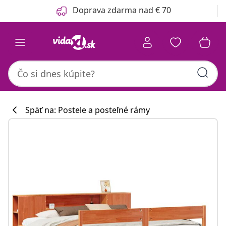
Predchádzajúce
Ďalšie
Doprava zdarma nad € 70
Späť na: Postele a posteľné rámy