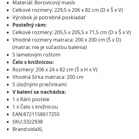
Materiál: Borovicový masív
Celkové rozmery: 229,5 x 206 x 82 cm (D x Š x V)
Výrobok je potrebné poskladať
Posteľný rám:
Celkové rozmery: 205,5 x 205,5 x 71,5 cm (D x Š x V)
Vhodné rozmery matraca: 200 x 200 cm (Š x D)
(matrac nie je súčasťou balenia)
S lamelovým roštom
Čelo s knižnicou:
Rozmery: 206 x 24 x 82 cm (Š x H x V)
Vhodná šírka matraca: 200 cm
S úložnými priečinkami
V balení sa nachádza:
1 x Rám postele
1 x Čelo s knižnicou
EAN:8721158617255
SKU:3322938
Brand:vidaXL