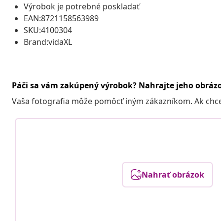
Výrobok je potrebné poskladať
EAN:8721158563989
SKU:4100304
Brand:vidaXL
Páči sa vám zakúpený výrobok? Nahrajte jeho obráz
Vaša fotografia môže pomôcť iným zákazníkom. Ak chcete
Nahrať obrázok