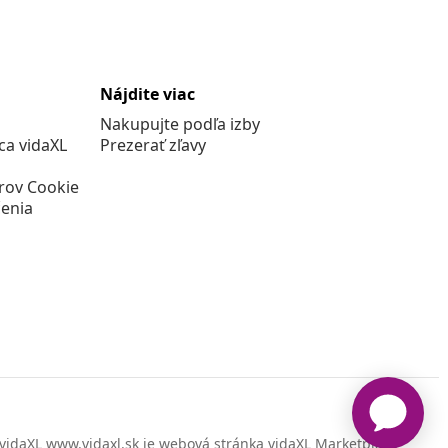
Nájdite viac
Nakupujte podľa izby
a vidaXL
Prezerať zľavy
rov Cookie
enia
vidaXL www.vidaxl.sk je webová stránka vidaXL Marketplace