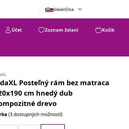
slovenčina
Účet
Zoznam želaní
Košík
daXL
idaXL Posteľný rám bez matraca
20x190 cm hnedý dub
ompozitné drevo
rba
(3 dostupných možností)