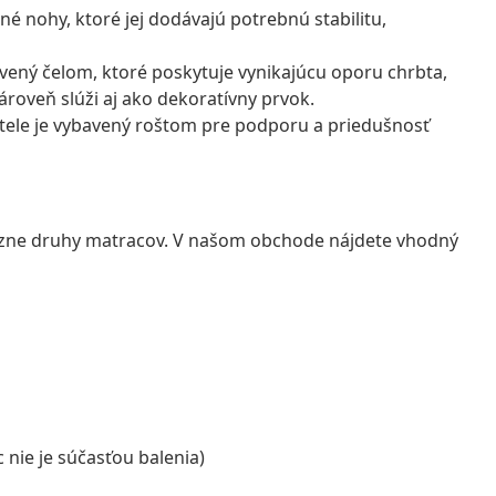
né nohy, ktoré jej dodávajú potrebnú stabilitu,
avený čelom, ktoré poskytuje vynikajúcu oporu chrbta,
 zároveň slúži aj ako dekoratívny prvok.
ele je vybavený roštom pre podporu a priedušnosť
rôzne druhy matracov. V našom obchode nájdete vhodný
 nie je súčasťou balenia)