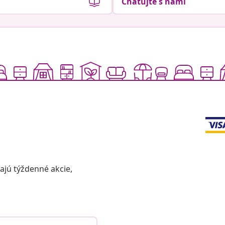
Chatujte s nami
vajú týždenné akcie,