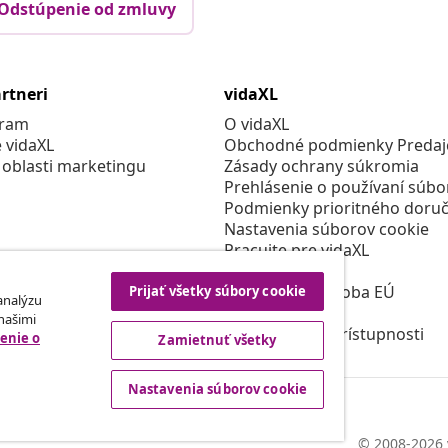
Odstúpenie od zmluvy
rtneri
vidaXL
gram
O vidaXL
e vidaXL
Obchodné podmienky Predajc
 oblasti marketingu
Zásady ochrany súkromia
Prehlásenie o používaní súbo
Podmienky prioritného doruč
Nastavenia súborov cookie
Pracujte pre vidaXL
Bezpečnosť
Zodpovedná osoba EÚ
Prijať všetky súbory cookie
 analýzu
Politikou EPR
 našimi
Prehlásenie o prístupnosti
enie o
Zamietnuť všetky
Nastavenia súborov cookie
© 2008-2026 