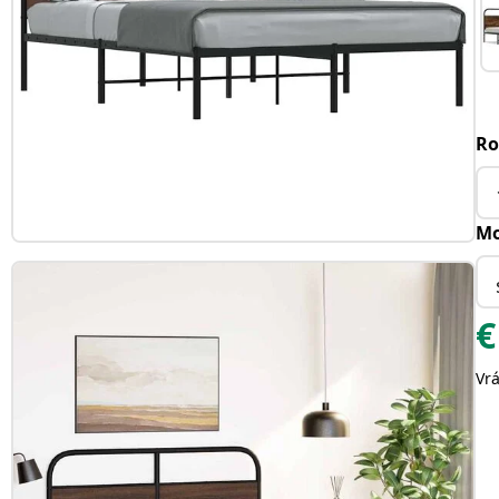
Ro
Mo
€
Vr