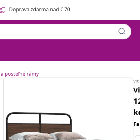
Doprava zdarma nad € 70
 a posteľné rámy
vi
v
1
k
Fa