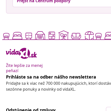
Prejsť na Centrum podpory
Žite lepšie za menej
peňazí
Prihláste sa na odber nášho newslettera
Pridajte sa k viac než 700 000 nakupujúcich, ktorí dostá
sezónne ponuky a novinky od vidaXL.
Odstúpenie od zmluvy