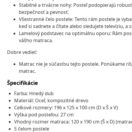
Stabilné a trvácne nohy: Posteľ podopierajú robust
bezpečnosť a pevnosť.
Všestranné čelo postele: Tento rám postele je vyb
keď si sadnete a čítate alebo sledujete televíziu, a
Lamelový podstavec na optimálnu oporu: Rám post
vášho matraca.
Dobre vedieť:
Matrac nie je súčasťou tejto postele. Ponúkame 
matrac.
Špecifikácie
Farba: Hnedý dub
Materiál: Oceľ, kompozitné drevo
Celkové rozmery: 196 x 125 x 100 cm (D x Š x V)
Výška pod posteľou: 27 cm
Vhodný rozmer matraca: 120 x 190 cm (Š x D) (matrac
S čelom postele