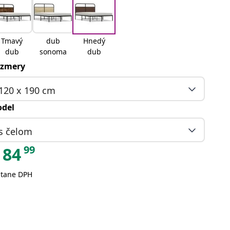
Tmavý
dub
Hnedý
dub
sonoma
dub
zmery
120 x 190 cm
del
s čelom
99
84
átane DPH