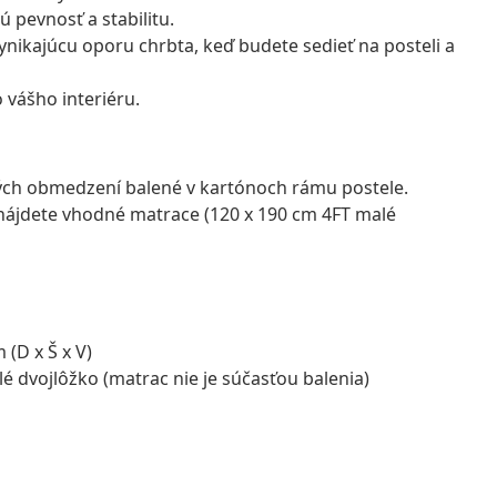
 pevnosť a stabilitu.
nikajúcu oporu chrbta, keď budete sedieť na posteli a
 vášho interiéru.
vých obmedzení balené v kartónoch rámu postele.
nájdete vhodné matrace (120 x 190 cm 4FT malé
(D x Š x V)
é dvojlôžko (matrac nie je súčasťou balenia)