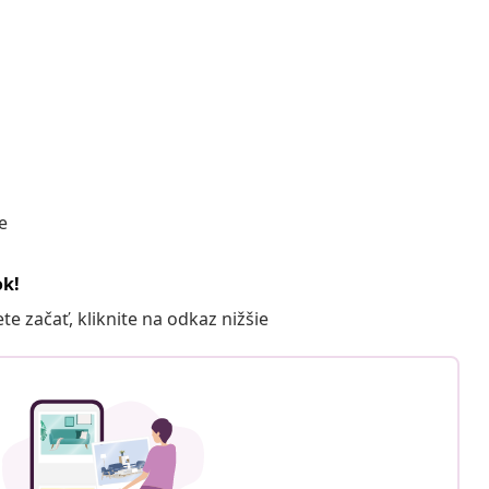
e
ok!
 začať, kliknite na odkaz nižšie