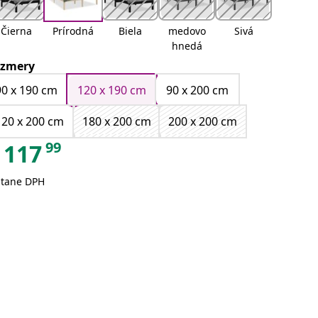
Čierna
Prírodná
Biela
medovo
Sivá
hnedá
zmery
90 x 190 cm
120 x 190 cm
90 x 200 cm
120 x 200 cm
180 x 200 cm
200 x 200 cm
99
117
átane DPH