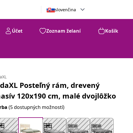
slovenčina
Účet
Zoznam želaní
Košík
daXL
idaXL Posteľný rám, drevený
asív 120x190 cm, malé dvojlôžko
rba
(5 dostupných možností)