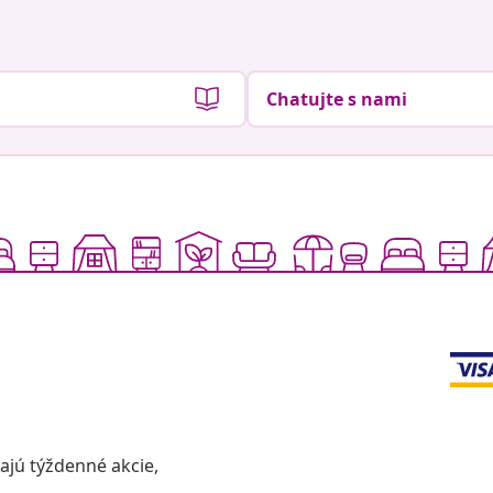
Chatujte s nami
vajú týždenné akcie,