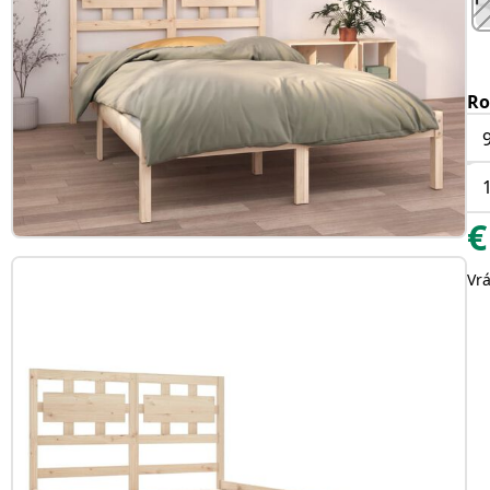
Ro
€
Vr