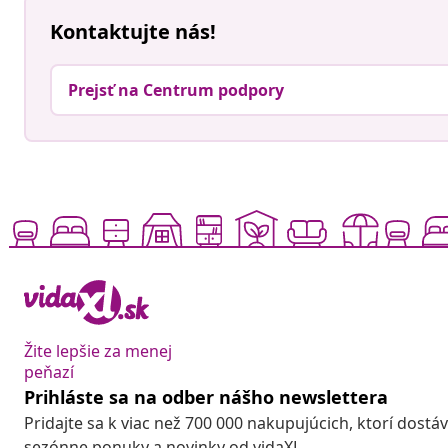
Kontaktujte nás!
Prejsť na Centrum podpory
Žite lepšie za menej
peňazí
Prihláste sa na odber nášho newslettera
Pridajte sa k viac než 700 000 nakupujúcich, ktorí dostá
sezónne ponuky a novinky od vidaXL.