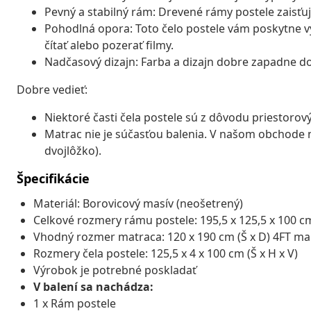
Pevný a stabilný rám: Drevené rámy postele zaisťujú
Pohodlná opora: Toto čelo postele vám poskytne vy
čítať alebo pozerať filmy.
Nadčasový dizajn: Farba a dizajn dobre zapadne do
Dobre vedieť:
Niektoré časti čela postele sú z dôvodu priestoro
Matrac nie je súčasťou balenia. V našom obchode 
dvojlôžko).
Špecifikácie
Materiál: Borovicový masív (neošetrený)
Celkové rozmery rámu postele: 195,5 x 125,5 x 100 cm 
Vhodný rozmer matraca: 120 x 190 cm (Š x D) 4FT mal
Rozmery čela postele: 125,5 x 4 x 100 cm (Š x H x V)
Výrobok je potrebné poskladať
V balení sa nachádza:
1 x Rám postele