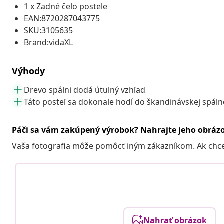
1 x Zadné čelo postele
EAN:8720287043775
SKU:3105635
Brand:vidaXL
Výhody
Drevo spálni dodá útulný vzhľad
Táto posteľ sa dokonale hodí do škandinávskej spáln
Páči sa vám zakúpený výrobok? Nahrajte jeho obráz
Vaša fotografia môže pomôcť iným zákazníkom. Ak chcete
Nahrať obrázok