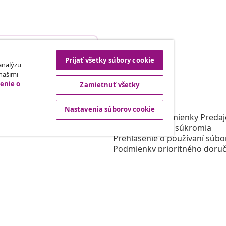
Odstúpenie od zmluvy
Prijať všetky súbory cookie
 analýzu
 našimi
enie o
Zamietnuť všetky
rtneri
vidaXL
gram
O vidaXL
Nastavenia súborov cookie
e vidaXL
Obchodné podmienky Predajc
 oblasti marketingu
Zásady ochrany súkromia
Prehlásenie o používaní súbo
Podmienky prioritného doruč
Nastavenia súborov cookie
Pracujte pre vidaXL
Bezpečnosť
Zodpovedná osoba EÚ
Politikou EPR
Prehlásenie o prístupnosti