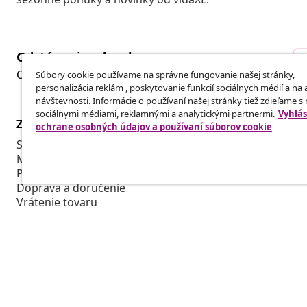
Odstúpenie od zmluvy
Odošlite žiadosť o odstúpenie od vašej objednávky.
Súbory cookie používame na správne fungovanie našej stránky,
personalizácia reklám , poskytovanie funkcií sociálnych médií a na
návštevnosti. Informácie o používaní našej stránky tiež zdieľame s
sociálnymi médiami, reklamnými a analytickými partnermi.
Vyhlás
Zákaznícky Servis
Obchodní pa
ochrane osobných údajov a používaní súborov cookie
Sledujte svoju objednávku
Affiliate Pro
Môj účet
Vyrábajte pr
Platba
Spolupráca v
Doprava a doručenie
Vrátenie tovaru
Informácie o výrobku
Objednávka