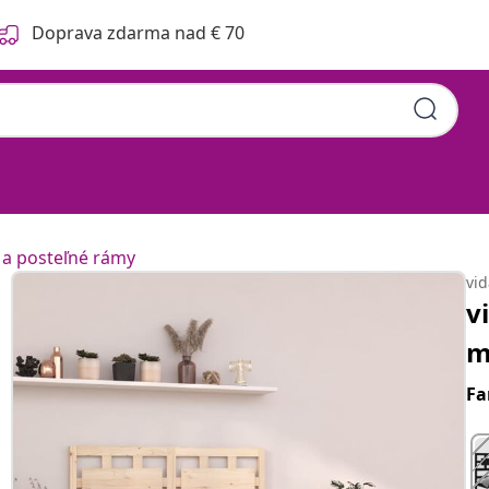
Doprava zdarma nad € 70
 a posteľné rámy
vi
v
m
Fa