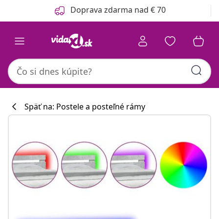
Predchádzajúce
Ďalšie
Doprava zdarma nad € 70
Späť na: Postele a posteľné rámy