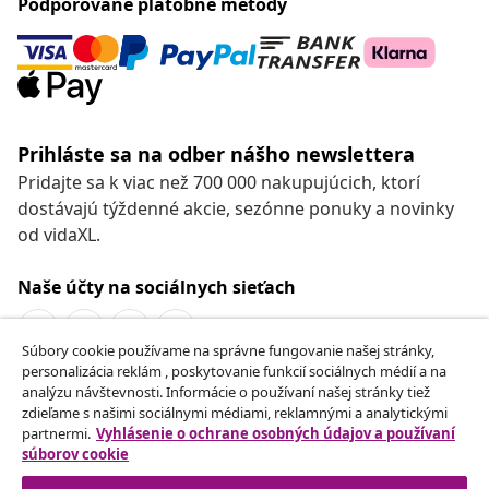
Podporované platobné metódy
Prihláste sa na odber nášho newslettera
Pridajte sa k viac než 700 000 nakupujúcich, ktorí
dostávajú týždenné akcie, sezónne ponuky a novinky
od vidaXL.
Naše účty na sociálnych sieťach
Súbory cookie používame na správne fungovanie našej stránky,
personalizácia reklám , poskytovanie funkcií sociálnych médií a na
Odstúpenie od zmluvy
analýzu návštevnosti. Informácie o používaní našej stránky tiež
zdieľame s našimi sociálnymi médiami, reklamnými a analytickými
Odošlite žiadosť o odstúpenie od vašej objednávky.
partnermi.
Vyhlásenie o ochrane osobných údajov a používaní
súborov cookie
Odstúpenie od zmluvy