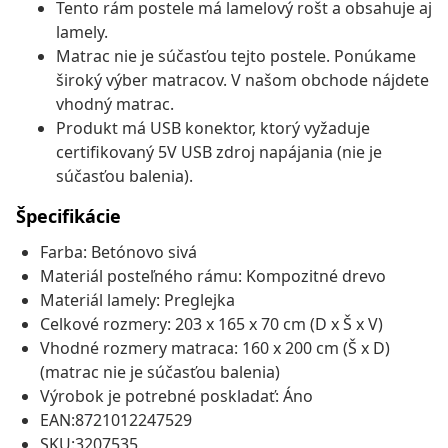
Tento rám postele má lamelový rošt a obsahuje aj
lamely.
Matrac nie je súčasťou tejto postele. Ponúkame
široký výber matracov. V našom obchode nájdete
vhodný matrac.
Produkt má USB konektor, ktorý vyžaduje
certifikovaný 5V USB zdroj napájania (nie je
súčasťou balenia).
Špecifikácie
Farba: Betónovo sivá
Materiál posteľného rámu: Kompozitné drevo
Materiál lamely: Preglejka
Celkové rozmery: 203 x 165 x 70 cm (D x Š x V)
Vhodné rozmery matraca: 160 x 200 cm (Š x D)
(matrac nie je súčasťou balenia)
Výrobok je potrebné poskladať: Áno
EAN:8721012247529
SKU:3207535