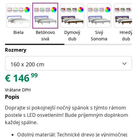
Biela
Betónovo
Dymový
Sivý
Hnedý
sivá
dub
Sonoma
dub
Rozmery
160 x 200 cm
99
€
146
Vrátane DPH
Popis
Doprajte si pokojnejší nočný spánok s týmto rámom
postele s LED osvetlením! Bude príjemným doplnkom
každej spálne.
Odolný materiál: Technické drevo je výnimočnej