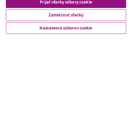
Prijať všetky súbory cookie
Zamietnuť všetky
Zákaznícky Servis
Nastavenia súborov cookie
Obchodní partneri
vidaXL
Nájdite viac
© 2008-2026 vidaXL www.vidaxl.sk je webová stránka vidaXL
Marketplace Europe B.V.