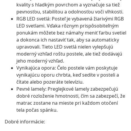
kvality s hladkým povrchom a vyznačuje sa tiež
pevnosťou, stabilitou a odolnosťou voči vlhkosti.
RGB LED svetlá: Posteľ je vybavená žiarivými RGB
LED svetlami. Vďaka rôznym prispôsobiteľným
ponukám môžete bez námahy meniť farbu svetiel
a dokonca ich nastaviť tak, aby sa automaticky
upravovali. Tieto LED svetlá nielen vylepšujú
moderný vzhľad roštu postele, ale tiež dodávajú
jeho moderný vzhľad.
Vynikajúca opora: Čelo postele vám poskytuje
vynikajúcu oporu chrbta, keď sedíte v posteli a
čítate alebo pozeráte televíziu.
Pevné lamely: Preglejkové lamely zabezpečujú
dobré rozloženie hmotnosti, čím sa zabezpečí, že
matrac zostane na mieste pri každom otočení
tela počas spánku.
Dobré informácie: