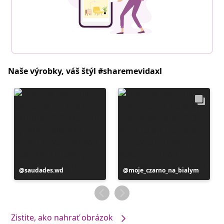
Naše výrobky, váš štýl #sharemevidaxl
Príspevok
saudades.wd
Príspevok
moje_czarno_na_bialym
zverejnil
zverejnil
Zistite, ako nahrať obrázok