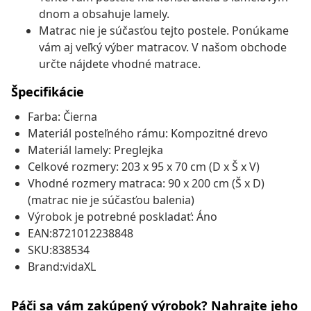
dnom a obsahuje lamely.
Matrac nie je súčasťou tejto postele. Ponúkame
vám aj veľký výber matracov. V našom obchode
určte nájdete vhodné matrace.
Špecifikácie
Farba: Čierna
Materiál posteľného rámu: Kompozitné drevo
Materiál lamely: Preglejka
Celkové rozmery: 203 x 95 x 70 cm (D x Š x V)
Vhodné rozmery matraca: 90 x 200 cm (Š x D)
(matrac nie je súčasťou balenia)
Výrobok je potrebné poskladať: Áno
EAN:8721012238848
SKU:838534
Brand:vidaXL
Páči sa vám zakúpený výrobok? Nahrajte jeho