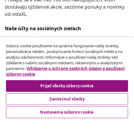
dostávajú týždenné akcie, sezónne ponuky a novinky
od vidaXL.
Naše účty na sociálnych sieťach
Súbory cookie používame na správne fungovanie našej stránky,
personalizácia reklám , poskytovanie funkcií sociálnych médií a na
Odstúpenie od zmluvy
analýzu návštevnosti. Informácie o používaní našej stránky tiež
zdieľame s našimi sociálnymi médiami, reklamnými a analytickými
Odošlite žiadosť o odstúpenie od vašej objednávky.
partnermi.
Vyhlásenie o ochrane osobných údajov a používaní
súborov cookie
Odstúpenie od zmluvy
Prijať všetky súbory cookie
Zamietnuť všetky
Zákaznícky Servis
Nastavenia súborov cookie
Obchodní partneri