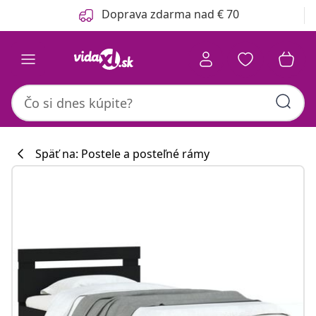
Predchádzajúce
Ďalšie
Doprava zdarma nad € 70
Späť na: Postele a posteľné rámy