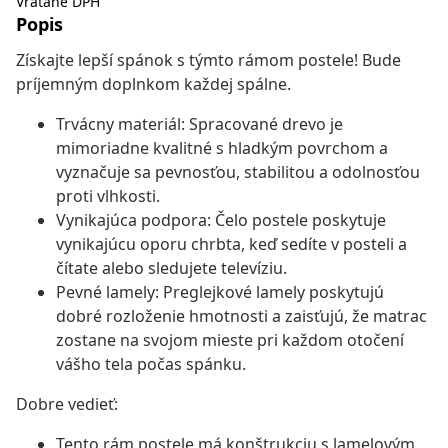
Vrátane DPH
Popis
Získajte lepší spánok s týmto rámom postele! Bude
príjemným doplnkom každej spálne.
Trvácny materiál: Spracované drevo je
mimoriadne kvalitné s hladkým povrchom a
vyznačuje sa pevnosťou, stabilitou a odolnosťou
proti vlhkosti.
Vynikajúca podpora: Čelo postele poskytuje
vynikajúcu oporu chrbta, keď sedíte v posteli a
čítate alebo sledujete televíziu.
Pevné lamely: Preglejkové lamely poskytujú
dobré rozloženie hmotnosti a zaisťujú, že matrac
zostane na svojom mieste pri každom otočení
vášho tela počas spánku.
Dobre vedieť:
Tento rám postele má konštrukciu s lamelovým