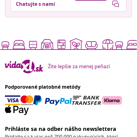
Chatujte s nami
Žite lepšie za menej peňazí
Podporované platobné metódy
Prihláste sa na odber nášho newslettera
Pridajte sa k viac než 700 000 nakupujúcich, ktorí