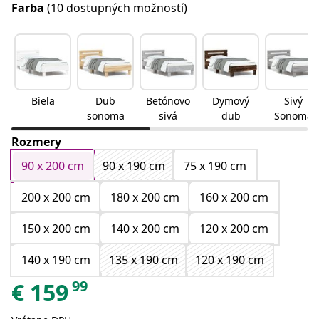
Farba
(10 dostupných možností)
Biela
Dub
Betónovo
Dymový
Sivý
sonoma
sivá
dub
Sonoma
Rozmery
90 x 200 cm
90 x 190 cm
75 x 190 cm
200 x 200 cm
180 x 200 cm
160 x 200 cm
150 x 200 cm
140 x 200 cm
120 x 200 cm
140 x 190 cm
135 x 190 cm
120 x 190 cm
99
€
159