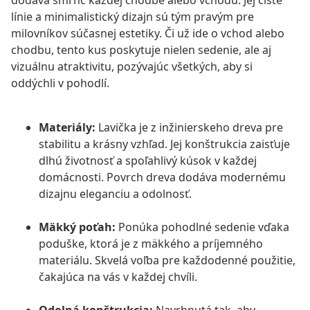
dodáva šmrnc každej chodbe alebo vchodu. Jej čisté
línie a minimalistický dizajn sú tým pravým pre
milovníkov súčasnej estetiky. Či už ide o vchod alebo
chodbu, tento kus poskytuje nielen sedenie, ale aj
vizuálnu atraktivitu, pozývajúc všetkých, aby si
oddýchli v pohodlí.
Materiály:
Lavička je z inžinierskeho dreva pre
stabilitu a krásny vzhľad. Jej konštrukcia zaisťuje
dlhú životnosť a spoľahlivý kúsok v každej
domácnosti. Povrch dreva dodáva modernému
dizajnu eleganciu a odolnosť.
Mäkký poťah:
Ponúka pohodlné sedenie vďaka
poduške, ktorá je z mäkkého a príjemného
materiálu. Skvelá voľba pre každodenné použitie,
čakajúca na vás v každej chvíli.