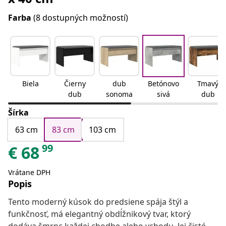
Farba
(8 dostupných možností)
Biela
Čierny
dub
Betónovo
Tmavý
dub
sonoma
sivá
dub
Šírka
63 cm
83 cm
103 cm
99
€
68
Vrátane DPH
Popis
Tento moderný kúsok do predsiene spája štýl a
funkčnosť, má elegantný obdĺžnikový tvar, ktorý