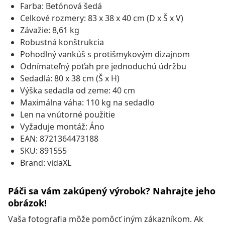
Farba: Betónová šedá
Celkové rozmery: 83 x 38 x 40 cm (D x Š x V)
Závažie: 8,61 kg
Robustná konštrukcia
Pohodlný vankúš s protišmykovým dizajnom
Odnímateľný poťah pre jednoduchú údržbu
Sedadlá: 80 x 38 cm (Š x H)
Výška sedadla od zeme: 40 cm
Maximálna váha: 110 kg na sedadlo
Len na vnútorné použitie
Vyžaduje montáž: Áno
EAN: 8721364473188
SKU: 891555
Brand: vidaXL
Páči sa vám zakúpený výrobok? Nahrajte jeho
obrázok!
Vaša fotografia môže pomôcť iným zákazníkom. Ak