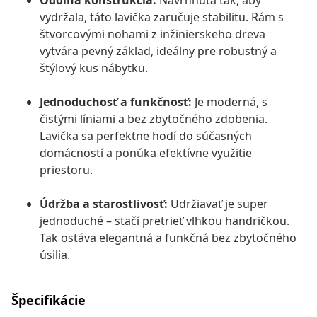
Odolná konštrukcia:
Navrhnutá tak, aby
vydržala, táto lavička zaručuje stabilitu. Rám s
štvorcovými nohami z inžinierskeho dreva
vytvára pevný základ, ideálny pre robustný a
štýlový kus nábytku.
Jednoduchosť a funkčnosť:
Je moderná, s
čistými líniami a bez zbytočného zdobenia.
Lavička sa perfektne hodí do súčasných
domácností a ponúka efektívne využitie
priestoru.
Údržba a starostlivosť:
Udržiavať je super
jednoduché – stačí pretrieť vlhkou handričkou.
Tak ostáva elegantná a funkčná bez zbytočného
úsilia.
Špecifikácie