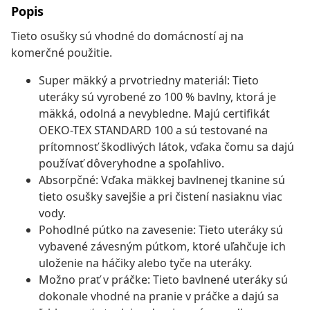
Popis
Tieto osušky sú vhodné do domácností aj na
komerčné použitie.
Super mäkký a prvotriedny materiál: Tieto
uteráky sú vyrobené zo 100 % bavlny, ktorá je
mäkká, odolná a nevybledne. Majú certifikát
OEKO-TEX STANDARD 100 a sú testované na
prítomnosť škodlivých látok, vďaka čomu sa dajú
používať dôveryhodne a spoľahlivo.
Absorpčné: Vďaka mäkkej bavlnenej tkanine sú
tieto osušky savejšie a pri čistení nasiaknu viac
vody.
Pohodlné pútko na zavesenie: Tieto uteráky sú
vybavené závesným pútkom, ktoré uľahčuje ich
uloženie na háčiky alebo tyče na uteráky.
Možno prať v práčke: Tieto bavlnené uteráky sú
dokonale vhodné na pranie v práčke a dajú sa