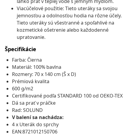
ľahko prať v teplej vode s jemným mydlom.
Viacúčelové použitie: Tieto uteráky sa svojou
jemnosťou a odolnosťou hodia na rôzne účely.
Tieto uteráky sú všestranné a spoľahlivé na
kozmetické ošetrenie alebo každodenné
upratovanie.
Špecifikácie
Farba: Čierna
Materiál: 100% bavlna
Rozmery: 70 x 140 cm (Š x D)
Prémiová kvalita
600 g/m2
Certifikované podľa STANDARD 100 od OEKO-TEX
Dá sa prať v práčke
Rad: SOLUND
V balení sa nachádza:
4 x Uterák do sprchy
EAN:8721012150706