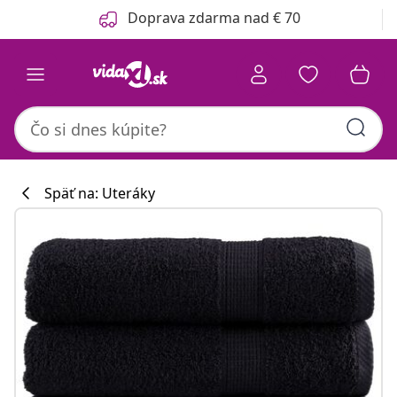
Predchádzajúce
Ďalšie
Doprava zdarma nad € 70
Späť na: Uteráky