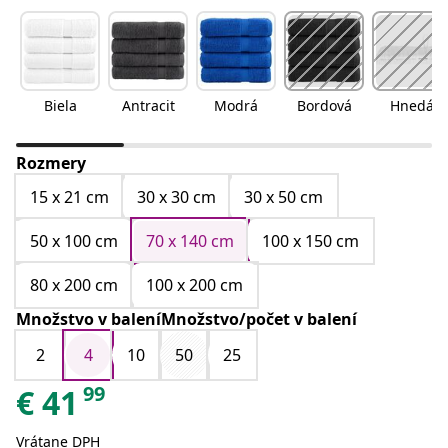
Biela
Antracit
Modrá
Bordová
Hnedá
Rozmery
15 x 21 cm
30 x 30 cm
30 x 50 cm
50 x 100 cm
70 x 140 cm
100 x 150 cm
80 x 200 cm
100 x 200 cm
Množstvo v baleníMnožstvo/počet v balení
2
4
10
50
25
99
€
41
Vrátane DPH