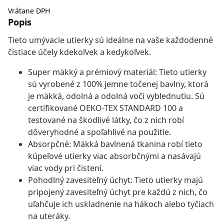
Vrátane DPH
Popis
Tieto umývacie utierky sú ideálne na vaše každodenné
čistiace účely kdekoľvek a kedykoľvek.
Super mäkký a prémiový materiál: Tieto utierky
sú vyrobené z 100% jemne točenej bavlny, ktorá
je mäkká, odolná a odolná voči vyblednutiu. Sú
certifikované OEKO-TEX STANDARD 100 a
testované na škodlivé látky, čo z nich robí
dôveryhodné a spoľahlivé na použitie.
Absorpčné: Mäkká bavlnená tkanina robí tieto
kúpeľové utierky viac absorbčnými a nasávajú
viac vody pri čistení.
Pohodlný zavesiteľný úchyt: Tieto utierky majú
pripojený zavesiteľný úchyt pre každú z nich, čo
uľahčuje ich uskladnenie na hákoch alebo tyčiach
na uteráky.