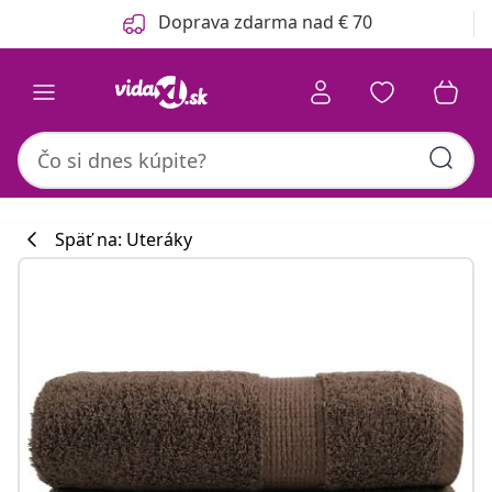
Predchádzajúce
Ďalšie
Doprava zdarma nad € 70
Späť na: Uteráky