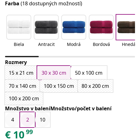
Farba
(18 dostupných možností)
Biela
Antracit
Modrá
Bordová
Hnedá
Rozmery
15 x 21 cm
30 x 30 cm
50 x 100 cm
70 x 140 cm
100 x 150 cm
80 x 200 cm
100 x 200 cm
Množstvo v baleníMnožstvo/počet v balení
4
2
10
99
€
10