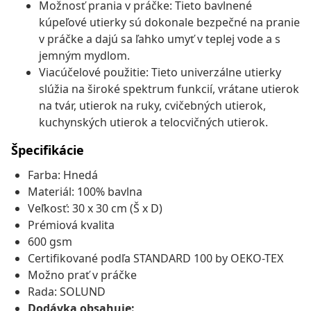
Možnosť prania v práčke: Tieto bavlnené
kúpeľové utierky sú dokonale bezpečné na pranie
v práčke a dajú sa ľahko umyť v teplej vode a s
jemným mydlom.
Viacúčelové použitie: Tieto univerzálne utierky
slúžia na široké spektrum funkcií, vrátane utierok
na tvár, utierok na ruky, cvičebných utierok,
kuchynských utierok a telocvičných utierok.
Špecifikácie
Farba: Hnedá
Materiál: 100% bavlna
Veľkosť: 30 x 30 cm (Š x D)
Prémiová kvalita
600 gsm
Certifikované podľa STANDARD 100 by OEKO-TEX
Možno prať v práčke
Rada: SOLUND
Dodávka obsahuje: