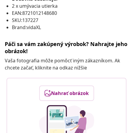
2 x umývacia utierka
EAN:8721012148680
SKU:137227
Brand:vidaXL
Páči sa vám zakúpený výrobok? Nahrajte jeho
obrázok!
Vaša fotografia môže pomôcť iným zákazníkom. Ak
chcete začať, kliknite na odkaz nižšie
Nahrať obrázok