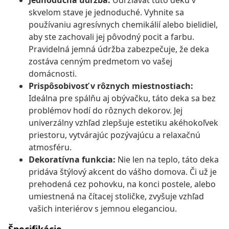
Jednoduchá údržba:
Udržiavať túto deku v
skvelom stave je jednoduché. Vyhnite sa
používaniu agresívnych chemikálií alebo bielidiel,
aby ste zachovali jej pôvodný pocit a farbu.
Pravidelná jemná údržba zabezpečuje, že deka
zostáva cenným predmetom vo vašej
domácnosti.
Prispôsobivosť v rôznych miestnostiach:
Ideálna pre spálňu aj obývačku, táto deka sa bez
problémov hodí do rôznych dekorov. Jej
univerzálny vzhľad zlepšuje estetiku akéhokoľvek
priestoru, vytvárajúc pozývajúcu a relaxačnú
atmosféru.
Dekoratívna funkcia:
Nie len na teplo, táto deka
pridáva štýlový akcent do vášho domova. Či už je
prehodená cez pohovku, na konci postele, alebo
umiestnená na čítacej stoličke, zvyšuje vzhľad
vašich interiérov s jemnou eleganciou.