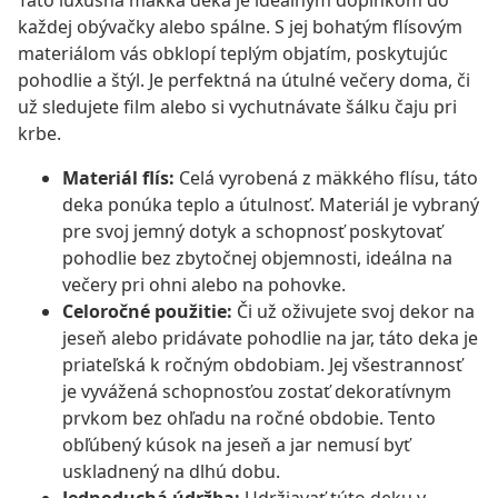
Táto luxusná mäkká deka je ideálnym doplnkom do
každej obývačky alebo spálne. S jej bohatým flísovým
materiálom vás obklopí teplým objatím, poskytujúc
pohodlie a štýl. Je perfektná na útulné večery doma, či
už sledujete film alebo si vychutnávate šálku čaju pri
krbe.
Materiál flís:
Celá vyrobená z mäkkého flísu, táto
deka ponúka teplo a útulnosť. Materiál je vybraný
pre svoj jemný dotyk a schopnosť poskytovať
pohodlie bez zbytočnej objemnosti, ideálna na
večery pri ohni alebo na pohovke.
Celoročné použitie:
Či už oživujete svoj dekor na
jeseň alebo pridávate pohodlie na jar, táto deka je
priateľská k ročným obdobiam. Jej všestrannosť
je vyvážená schopnosťou zostať dekoratívnym
prvkom bez ohľadu na ročné obdobie. Tento
obľúbený kúsok na jeseň a jar nemusí byť
uskladnený na dlhú dobu.