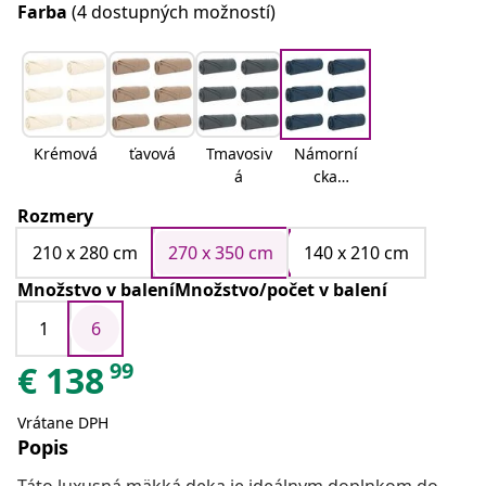
Farba
(4 dostupných možností)
Krémová
ťavová
Tmavosiv
Námorní
á
cka
modrá
Rozmery
210 x 280 cm
270 x 350 cm
140 x 210 cm
Množstvo v baleníMnožstvo/počet v balení
1
6
99
€
138
Vrátane DPH
Popis