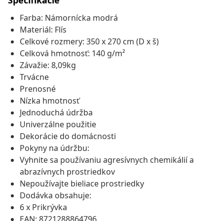
Špecifikácie
Farba: Námornícka modrá
Materiál: Flís
Celkové rozmery: 350 x 270 cm (D x š)
Celková hmotnosť: 140 g/m²
Závažie: 8,09kg
Trvácne
Prenosné
Nízka hmotnosť
Jednoduchá údržba
Univerzálne použitie
Dekorácie do domácnosti
Pokyny na údržbu:
Vyhnite sa používaniu agresívnych chemikálií a
abrazívnych prostriedkov
Nepoužívajte bieliace prostriedky
Dodávka obsahuje:
6 x Prikrývka
EAN: 8721288864796