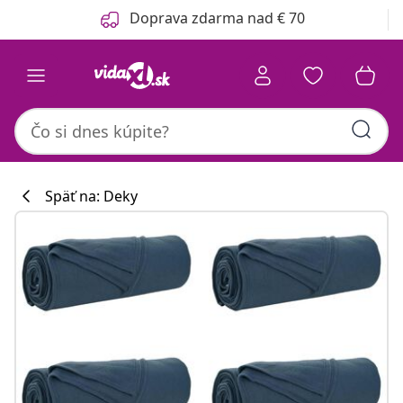
Predchádzajúce
Ďalšie
Doprava zdarma nad € 70
Späť na: Deky