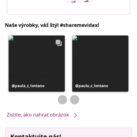
Naše výrobky, váš štýl #sharemevidaxl
Príspevok
paula_z_lontano
Príspevok
paula_z_lontano
zverejnil
zverejnil
Zistite, ako nahrať obrázok
Kontaktujte nás!