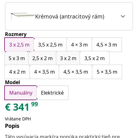
Krémová (antracitový rám)
Rozmery
3 x 2,5 m
3,5 x 2,5 m
4 × 3 m
4,5 × 3 m
5 x 3 m
2,5 x 2 m
3 x 2 m
3,5 x 2 m
4 x 2 m
4 × 3,5 m
4,5 × 3,5 m
5 × 3,5 m
Model
Manuálny
Elektrické
99
€
341
Vrátane DPH
Popis
Táto vysúvacia markíza ponúka praktický tieň pre