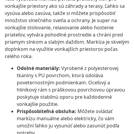
vonkajšie priestory ako sú záhrady a terasy. Ľahko sa
vysúva alebo zasúva, takže si môžete prispôsobiť
množstvo slnečného svetla a ochrany. Je super na
vonkajšie stolovanie, relaxovanie alebo hostenie
priateľov, vytvára pohodlné prostredie a chráni pred
priamym slnkom a slabým dažďom. Markíza je skvelým
doplnkom na využitie vonkajších priestorov počas
celého roka.
Odolné materiály:
Vyrobené z polyesterovej
tkaniny s PU povrchom, ktorá odoláva
poveternostným podmienkam. Oceľový a
hliníkový rám s práškovou povrchovou úpravou
poskytuje stabilnú oporu pre každodenné
vonkajšie použitie.
Prispôsobiteľná obsluha:
Môžete ovládať
markízu manuálne alebo elektricky, čo vám
umožní ľahko ju vysunúť alebo zasunúť podľa
potreby.