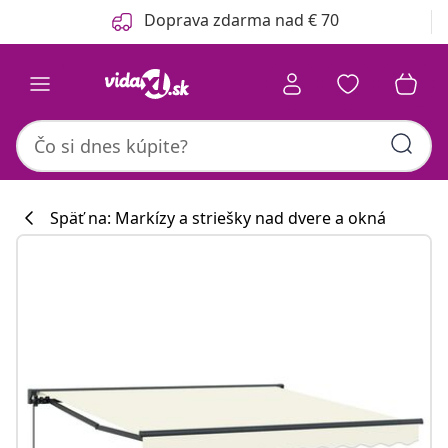
Predchádzajúce
Ďalšie
Doprava zdarma nad € 70
Späť na: Markízy a striešky nad dvere a okná