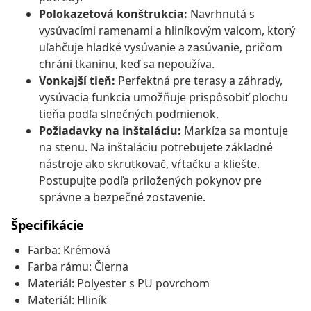
Polokazetová konštrukcia:
Navrhnutá s
vysúvacími ramenami a hliníkovým valcom, ktorý
uľahčuje hladké vysúvanie a zasúvanie, pričom
chráni tkaninu, keď sa nepoužíva.
Vonkajší tieň:
Perfektná pre terasy a záhrady,
vysúvacia funkcia umožňuje prispôsobiť plochu
tieňa podľa slnečných podmienok.
Požiadavky na inštaláciu:
Markíza sa montuje
na stenu. Na inštaláciu potrebujete základné
nástroje ako skrutkovač, vŕtačku a kliešte.
Postupujte podľa priložených pokynov pre
správne a bezpečné zostavenie.
Špecifikácie
Farba: Krémová
Farba rámu: Čierna
Materiál: Polyester s PU povrchom
Materiál: Hliník