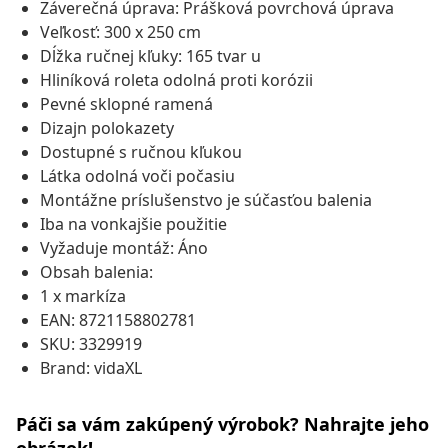
Záverečná úprava: Prášková povrchová úprava
Veľkosť: 300 x 250 cm
Dĺžka ručnej kľuky: 165 tvar u
Hliníková roleta odolná proti korózii
Pevné sklopné ramená
Dizajn polokazety
Dostupné s ručnou kľukou
Látka odolná voči počasiu
Montážne príslušenstvo je súčasťou balenia
Iba na vonkajšie použitie
Vyžaduje montáž: Áno
Obsah balenia:
1 x markíza
EAN: 8721158802781
SKU: 3329919
Brand: vidaXL
Páči sa vám zakúpený výrobok? Nahrajte jeho