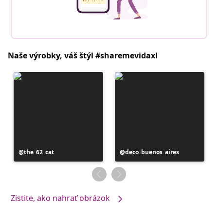
Naše výrobky, váš štýl #sharemevidaxl
Príspevok
the_62_cat
Príspevok
deco_buenos_aires
zverejnil
zverejnil
Zistite, ako nahrať obrázok