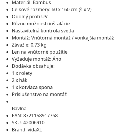
Materiál: Bambus
Celkové rozmery: 60 x 160 cm (š x V)
Odolný proti UV
Rôzne možnosti inštalácie
Nastaviteľná kontrola svetla
Montáž: Vnútorná montáž / vonkajšia montáž
Závažie: 0,73 kg
Len na vnútorné použitie
Vyžaduje montáž: Áno
Dodávka obsahuje:
1 x rolety
2 x hák
1 x kotviaca spona
Príslušenstvo na montáž
Bavlna
EAN: 8721158917768
SKU: 42006910
Brand: vidaXL