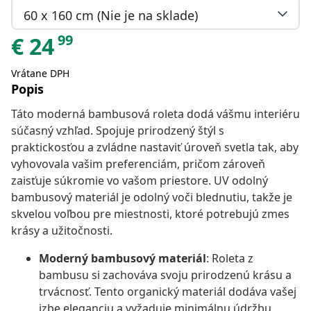
60 x 160 cm (Nie je na sklade)
99
€
24
Vrátane DPH
Popis
Táto moderná bambusová roleta dodá vášmu interiéru
súčasný vzhľad. Spojuje prirodzený štýl s
praktickosťou a zvládne nastaviť úroveň svetla tak, aby
vyhovovala vašim preferenciám, pričom zároveň
zaisťuje súkromie vo vašom priestore. UV odolný
bambusový materiál je odolný voči blednutiu, takže je
skvelou voľbou pre miestnosti, ktoré potrebujú zmes
krásy a užitočnosti.
Moderný bambusový materiál
: Roleta z
bambusu si zachováva svoju prirodzenú krásu a
trvácnosť. Tento organický materiál dodáva vašej
izbe eleganciu a vyžaduje minimálnu údržbu.