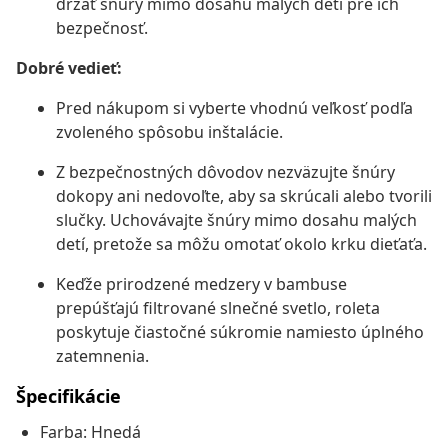
držať šnúry mimo dosahu malých detí pre ich
bezpečnosť.
Dobré vedieť:
Pred nákupom si vyberte vhodnú veľkosť podľa
zvoleného spôsobu inštalácie.
Z bezpečnostných dôvodov nezväzujte šnúry
dokopy ani nedovoľte, aby sa skrúcali alebo tvorili
slučky. Uchovávajte šnúry mimo dosahu malých
detí, pretože sa môžu omotať okolo krku dieťaťa.
Keďže prirodzené medzery v bambuse
prepúšťajú filtrované slnečné svetlo, roleta
poskytuje čiastočné súkromie namiesto úplného
zatemnenia.
Špecifikácie
Farba: Hnedá