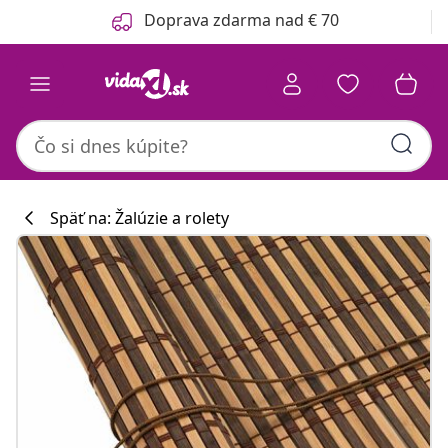
Predchádzajúce
Ďalšie
Doprava zdarma nad € 70
Späť na: Žalúzie a rolety