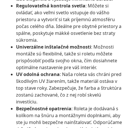
Regulovateľná kontrola svetla
: Môžete si
ovládať, ako veľmi svetlo vstupuje do vášho
priestoru a vytvoriť si tak príjemnú atmosféru
počas celého dňa. Ideálne pre obytné priestory a
spálne, poskytuje mäkké osvetlenie bez straty
súkromia.
Univerzálne inštalačné možnosti
: Možnosti
montáže sú flexibilné, takže si roletu môžete
prispôsobiť podľa svojho okna, čím dosiahnete
optimálne nastavenie pre váš interiér.
UV odolná ochrana
: Naša roleta vás chráni pred
škodlivým UV žiarením, takže materiál ostáva v
top stave roky. Zabezpečuje, že farba a štruktúra
zostanú zachované, čo z nej robí skvelú
investíciu.
Bezpečnostné opatrenia
: Roleta je dodávaná s
kolíkom na šnúru a montážnymi doplnkami, aby
ste ju mohli bezpečne nainštalovať. Odporúčame