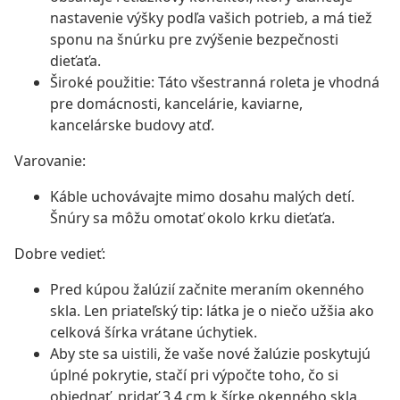
nastavenie výšky podľa vašich potrieb, a má tiež
sponu na šnúrku pre zvýšenie bezpečnosti
dieťaťa.
Široké použitie: Táto všestranná roleta je vhodná
pre domácnosti, kancelárie, kaviarne,
kancelárske budovy atď.
Varovanie:
Káble uchovávajte mimo dosahu malých detí.
Šnúry sa môžu omotať okolo krku dieťaťa.
Dobre vedieť:
Pred kúpou žalúzií začnite meraním okenného
skla. Len priateľský tip: látka je o niečo užšia ako
celková šírka vrátane úchytiek.
Aby ste sa uistili, že vaše nové žalúzie poskytujú
úplné pokrytie, stačí pri výpočte toho, čo si
objednať, pridať 3,4 cm k šírke okenného skla.