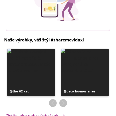
Naše výrobky, váš štýl #sharemevidaxl
Príspevok
the_62_cat
Príspevok
deco_buenos_aires
zverejnil
zverejnil
Zistite, ako nahrať obrázok