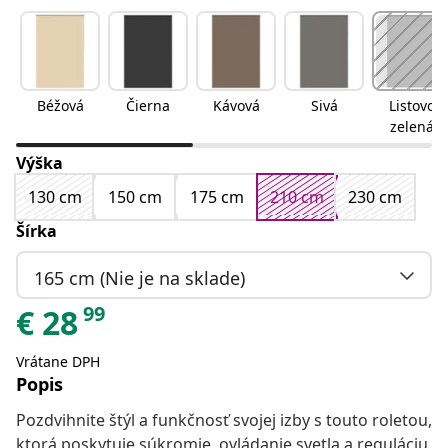
Béžová
Čierna
Kávová
Sivá
Listovo
zelená
Výška
130 cm
150 cm
175 cm
210 cm
230 cm
Šírka
165 cm (Nie je na sklade)
99
€
28
Vrátane DPH
Popis
Pozdvihnite štýl a funkčnosť svojej izby s touto roletou,
ktorá poskytuje súkromie, ovládanie svetla a reguláciu