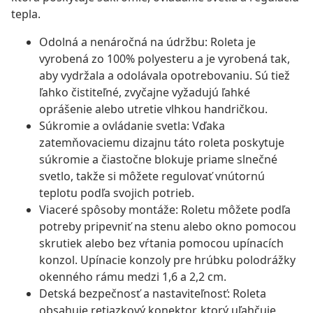
tepla.
Odolná a nenáročná na údržbu: Roleta je
vyrobená zo 100% polyesteru a je vyrobená tak,
aby vydržala a odolávala opotrebovaniu. Sú tiež
ľahko čistiteľné, zvyčajne vyžadujú ľahké
oprášenie alebo utretie vlhkou handričkou.
Súkromie a ovládanie svetla: Vďaka
zatemňovaciemu dizajnu táto roleta poskytuje
súkromie a čiastočne blokuje priame slnečné
svetlo, takže si môžete regulovať vnútornú
teplotu podľa svojich potrieb.
Viaceré spôsoby montáže: Roletu môžete podľa
potreby pripevniť na stenu alebo okno pomocou
skrutiek alebo bez vŕtania pomocou upínacích
konzol. Upínacie konzoly pre hrúbku polodrážky
okenného rámu medzi 1,6 a 2,2 cm.
Detská bezpečnosť a nastaviteľnosť: Roleta
obsahuje retiazkový konektor, ktorý uľahčuje