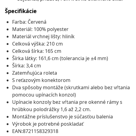
Špecifikácie
Farba: Červená
Materiál: 100% polyester
Materiál vrchnej lišty: hliník
Celková výška: 210 cm
Celková šírka: 165 cm
Šírka látky: 161,6 cm (tolerancia je ±4 mm)
Šírka: 3,4 cm
Zatemňujúca roleta
S reťazovým konektorom
Dva spôsoby montáže (skrutkami alebo bez vŕtania
pomocou upínacích konzol)
Upínacie konzoly bez vŕtania pre okenné rámy s
hrúbkou polodrážky 1,6 až 2,2 cm.
Montážne príslušenstvo je súčasťou balenia
Výrobok je potrebné poskladať
EAN:8721158329318