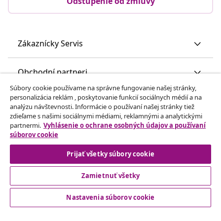
Odstúpenie od zmluvy
Zákaznícky Servis
Obchodní partneri
Súbory cookie používame na správne fungovanie našej stránky,
personalizácia reklám , poskytovanie funkcií sociálnych médií a na
vidaXL
analýzu návštevnosti. Informácie o používaní našej stránky tiež
zdieľame s našimi sociálnymi médiami, reklamnými a analytickými
partnermi.
Vyhlásenie o ochrane osobných údajov a používaní
Nájdite viac
súborov cookie
Prijať všetky súbory cookie
Zamietnuť všetky
Nastavenia súborov cookie
© 2008-2026 vidaXL www.vidaxl.sk je webová stránka vidaXL
Marketplace Europe B.V.