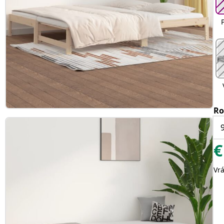
Ro
€
Vr