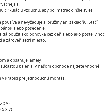
rvácnejšia.
u cirkuláciu vzduchu, aby bol matrac dlhšie svieži,
 používa a nevyžaduje si pružiny ani základňu. Stačí
 spánok alebo posedenie!
 dá použiť ako pohovka cez deň alebo ako posteľ v noci,
í a zároveň šetrí miesto.
om a obsahuje lamely.
je súčasťou balenia. V našom obchode nájdete vhodné
v krabici pre jednoduchú montáž.
Š x V)
 Š x V)