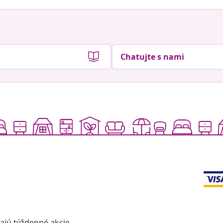
Chatujte s nami
vajú týždenné akcie,