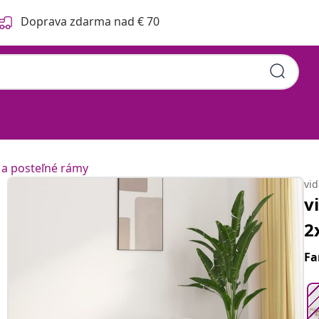
Doprava zdarma nad € 70
0) cm borovicový masív
 a posteľné rámy
vi
v
2
Fa