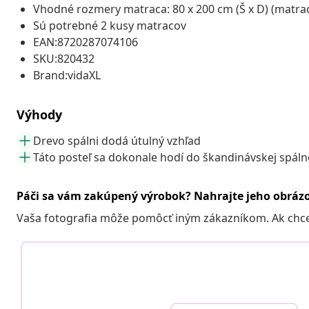
Vhodné rozmery matraca: 80 x 200 cm (Š x D) (matrac
Sú potrebné 2 kusy matracov
EAN:8720287074106
SKU:820432
Brand:vidaXL
Výhody
Drevo spálni dodá útulný vzhľad
Táto posteľ sa dokonale hodí do škandinávskej spáln
Páči sa vám zakúpený výrobok? Nahrajte jeho obráz
Vaša fotografia môže pomôcť iným zákazníkom. Ak chcete