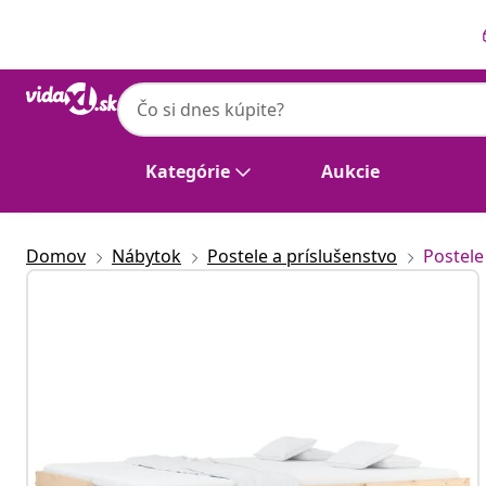
Predchádzajúce
Ďalšie
vidaXL
vidaXL Rozkladacia denná posteľ 2x(80x20
Kategórie
Aukcie
Domov
Nábytok
Postele a príslušenstvo
Postele