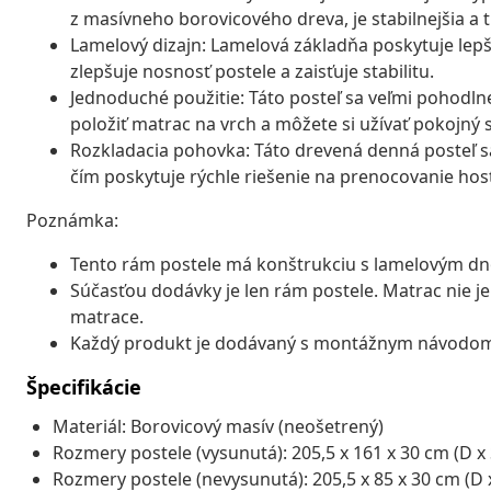
z masívneho borovicového dreva, je stabilnejšia a t
Lamelový dizajn: Lamelová základňa poskytuje lepši
zlepšuje nosnosť postele a zaisťuje stabilitu.
Jednoduché použitie: Táto posteľ sa veľmi pohodlne
položiť matrac na vrch a môžete si užívať pokojný
Rozkladacia pohovka: Táto drevená denná posteľ sa
čím poskytuje rýchle riešenie na prenocovanie host
Poznámka:
Tento rám postele má konštrukciu s lamelovým dn
Súčasťou dodávky je len rám postele. Matrac nie 
matrace.
Každý produkt je dodávaný s montážnym návodom 
Špecifikácie
Materiál: Borovicový masív (neošetrený)
Rozmery postele (vysunutá): 205,5 x 161 x 30 cm (D x 
Rozmery postele (nevysunutá): 205,5 x 85 x 30 cm (D x