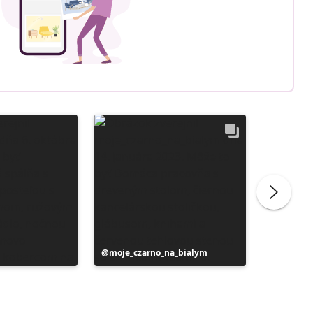
Príspevok
moje_czarno_na_bialym
Príspev
liliber
zverejnil
zverejni