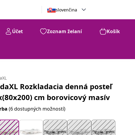
slovenčina
Účet
Zoznam želaní
Košík
99
€
124
daXL
idaXL Rozkladacia denná posteľ
x(80x200) cm borovicový masív
rba
(6 dostupných možností)