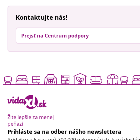
Kontaktujte nás!
Prejsť na Centrum podpory
Žite lepšie za menej
peňazí
Prihláste sa na odber nášho newslettera
Pridajte sa k viac než 700 000 nakupujúcich, ktorí dostá