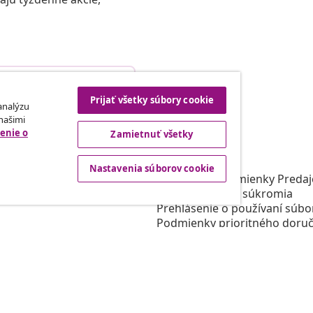
Odstúpenie od zmluvy
Prijať všetky súbory cookie
 analýzu
 našimi
enie o
Zamietnuť všetky
rtneri
vidaXL
gram
O vidaXL
Nastavenia súborov cookie
e vidaXL
Obchodné podmienky Predajc
 oblasti marketingu
Zásady ochrany súkromia
Prehlásenie o používaní súbo
Podmienky prioritného doruč
Nastavenia súborov cookie
Pracujte pre vidaXL
Bezpečnosť
Zodpovedná osoba EÚ
Politikou EPR
Prehlásenie o prístupnosti