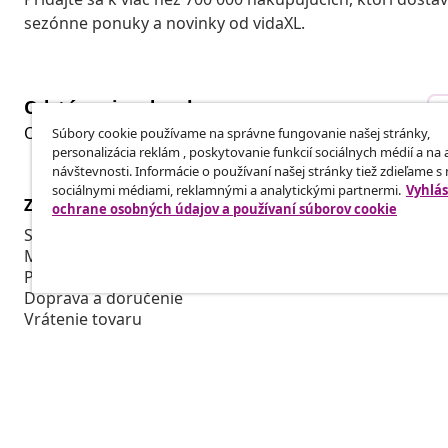
sezónne ponuky a novinky od vidaXL.
Odstúpenie od zmluvy
Odošlite žiadosť o odstúpenie od vašej objednávky.
Súbory cookie používame na správne fungovanie našej stránky,
personalizácia reklám , poskytovanie funkcií sociálnych médií a na
návštevnosti. Informácie o používaní našej stránky tiež zdieľame s
sociálnymi médiami, reklamnými a analytickými partnermi.
Vyhlás
Zákaznícky Servis
Obchodní pa
ochrane osobných údajov a používaní súborov cookie
Sledujte svoju objednávku
Affiliate Pro
Môj účet
Vyrábajte pr
Platba
Spolupráca v
Doprava a doručenie
Vrátenie tovaru
Informácie o výrobku
Objednávka