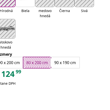
Prírodná
Biela
medovo
Čierna
Sivá
hnedá
Voskovo
hnedá
zmery
90 x 200 cm
80 x 200 cm
90 x 190 cm
99
124
átane DPH