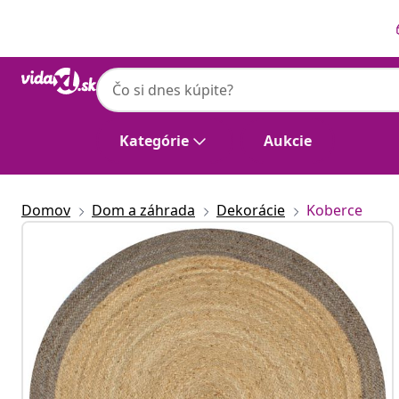
Predchádzajúce
Ďalšie
Kategórie
Aukcie
Domov
Dom a záhrada
Dekorácie
Koberce