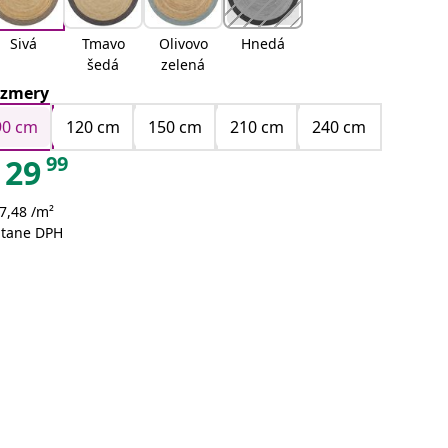
Sivá
Tmavo
Olivovo
Hnedá
šedá
zelená
zmery
90 cm
120 cm
150 cm
210 cm
240 cm
99
29
7,48 /m²
átane DPH