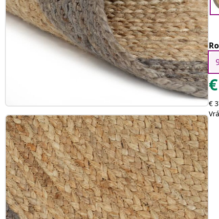
Ro
€
€ 3
Vr