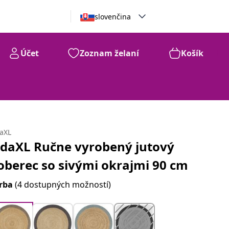
slovenčina
Účet
Zoznam želaní
Košík
daXL
idaXL Ručne vyrobený jutový
oberec so sivými okrajmi 90 cm
rba
(4 dostupných možností)