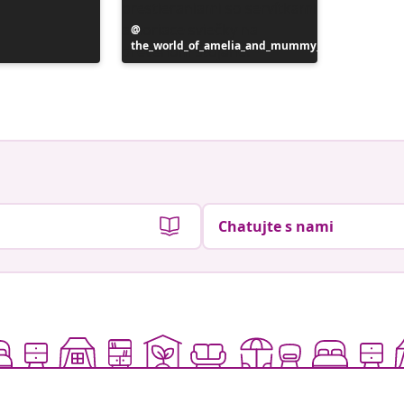
Príspevok
the_world_of_amelia_and_mummy_
zverejnil
Príspev
inspotip
zverejni
Chatujte s nami