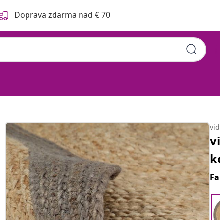
Doprava zdarma nad € 70
vi
v
k
Fa