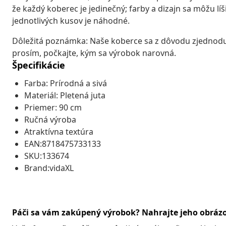
že každý koberec je jedinečný; farby a dizajn sa môžu lí
jednotlivých kusov je náhodné.
Dôležitá poznámka: Naše koberce sa z dôvodu zjednoduš
prosím, počkajte, kým sa výrobok narovná.
Špecifikácie
Farba: Prírodná a sivá
Materiál: Pletená juta
Priemer: 90 cm
Ručná výroba
Atraktívna textúra
EAN:8718475733133
SKU:133674
Brand:vidaXL
Páči sa vám zakúpený výrobok? Nahrajte jeho obráz