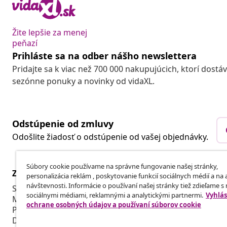
Žite lepšie za menej
peňazí
Prihláste sa na odber nášho newslettera
Pridajte sa k viac než 700 000 nakupujúcich, ktorí dostá
sezónne ponuky a novinky od vidaXL.
Odstúpenie od zmluvy
Odošlite žiadosť o odstúpenie od vašej objednávky.
Súbory cookie používame na správne fungovanie našej stránky,
Zákaznícky Servis
Obchodní pa
personalizácia reklám , poskytovanie funkcií sociálnych médií a na
návštevnosti. Informácie o používaní našej stránky tiež zdieľame s
Sledujte svoju objednávku
Affiliate Pro
sociálnymi médiami, reklamnými a analytickými partnermi.
Vyhlás
Môj účet
Vyrábajte pr
ochrane osobných údajov a používaní súborov cookie
Platba
Spolupráca v
Doprava a doručenie