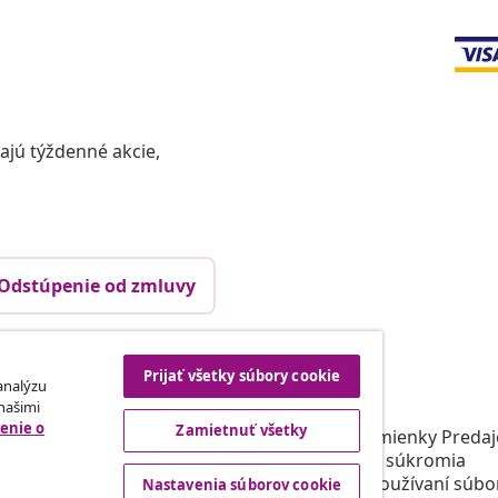
vajú týždenné akcie,
Odstúpenie od zmluvy
Prijať všetky súbory cookie
rtneri
vidaXL
 analýzu
 našimi
gram
O vidaXL
enie o
Zamietnuť všetky
e vidaXL
Obchodné podmienky Predajc
 oblasti marketingu
Zásady ochrany súkromia
Prehlásenie o používaní súbo
Nastavenia súborov cookie