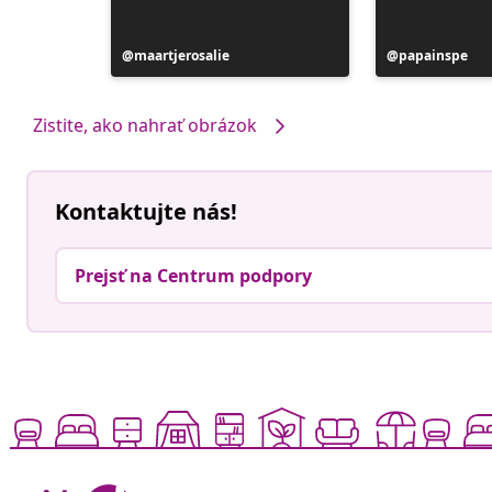
Príspevok
maartjerosalie
Príspevok
papainspe
zverejnil
zverejnil
Zistite, ako nahrať obrázok
Kontaktujte nás!
Prejsť na Centrum podpory