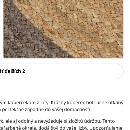
iť ďalších 2
eným koberčekom z juty! Krásny koberec bol ručne utkaný
 perfektne zapadne do vašej domácnosti.
k, ale aj odolný a nevyžaduje si zložitú údržbu. Tento
zafarbené okraje, dodá štýl do vašej izby. Upozorňujeme,