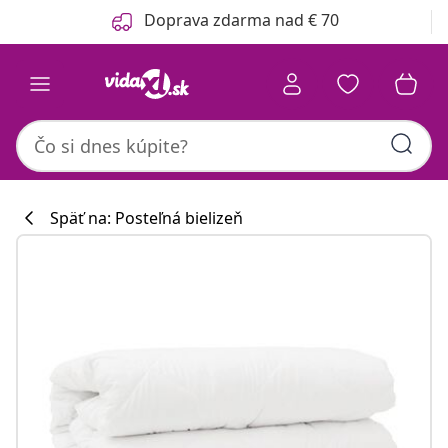
Predchádzajúce
Ďalšie
Doprava zdarma nad € 70
Späť na: Posteľná bielizeň