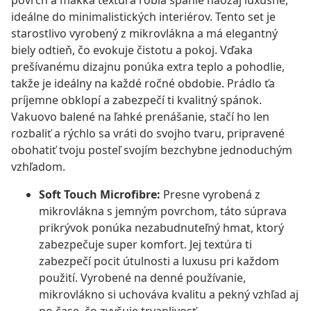
povrch a mäkká textúra robia spanie naozaj luxusné,
ideálne do minimalistických interiérov. Tento set je
starostlivo vyrobený z mikrovlákna a má elegantný
biely odtieň, čo evokuje čistotu a pokoj. Vďaka
prešívanému dizajnu ponúka extra teplo a pohodlie,
takže je ideálny na každé ročné obdobie. Prádlo ťa
príjemne obklopí a zabezpečí ti kvalitný spánok.
Vakuovo balené na ľahké prenášanie, stačí ho len
rozbaliť a rýchlo sa vráti do svojho tvaru, pripravené
obohatiť tvoju posteľ svojím bezchybne jednoduchým
vzhľadom.
Soft Touch Microfibre:
Presne vyrobená z
mikrovlákna s jemným povrchom, táto súprava
prikrývok ponúka nezabudnuteľný hmat, ktorý
zabezpečuje super komfort. Jej textúra ti
zabezpečí pocit útulnosti a luxusu pri každom
použití. Vyrobené na denné používanie,
mikrovlákno si uchováva kvalitu a pekný vzhľad aj