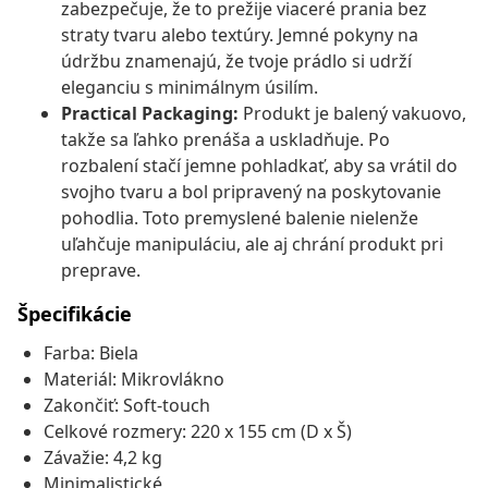
zabezpečuje, že to prežije viaceré prania bez
straty tvaru alebo textúry. Jemné pokyny na
údržbu znamenajú, že tvoje prádlo si udrží
eleganciu s minimálnym úsilím.
Practical Packaging:
Produkt je balený vakuovo,
takže sa ľahko prenáša a uskladňuje. Po
rozbalení stačí jemne pohladkať, aby sa vrátil do
svojho tvaru a bol pripravený na poskytovanie
pohodlia. Toto premyslené balenie nielenže
uľahčuje manipuláciu, ale aj chrání produkt pri
preprave.
Špecifikácie
Farba: Biela
Materiál: Mikrovlákno
Zakončiť: Soft-touch
Celkové rozmery: 220 x 155 cm (D x Š)
Závažie: 4,2 kg
Minimalistické