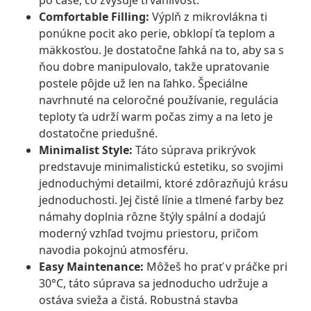
po čase, čo zvyšuje trvanlivosť.
Comfortable Filling:
Výplň z mikrovlákna ti
ponúkne pocit ako perie, obklopí ťa teplom a
mäkkosťou. Je dostatočne ľahká na to, aby sa s
ňou dobre manipulovalo, takže upratovanie
postele pôjde už len na ľahko. Špeciálne
navrhnuté na celoročné používanie, regulácia
teploty ťa udrží warm počas zimy a na leto je
dostatočne priedušné.
Minimalist Style:
Táto súprava prikrývok
predstavuje minimalistickú estetiku, so svojimi
jednoduchými detailmi, ktoré zdôrazňujú krásu
jednoduchosti. Jej čisté línie a tlmené farby bez
námahy doplnia rôzne štýly spální a dodajú
moderný vzhľad tvojmu priestoru, pričom
navodia pokojnú atmosféru.
Easy Maintenance:
Môžeš ho prať v práčke pri
30°C, táto súprava sa jednoducho udržuje a
ostáva svieža a čistá. Robustná stavba