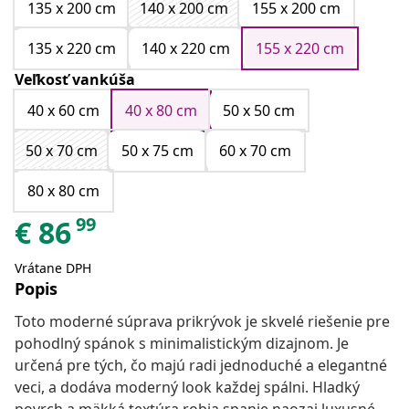
135 x 200 cm
140 x 200 cm
155 x 200 cm
135 x 220 cm
140 x 220 cm
155 x 220 cm
Veľkosť vankúša
40 x 60 cm
40 x 80 cm
50 x 50 cm
50 x 70 cm
50 x 75 cm
60 x 70 cm
80 x 80 cm
99
€
86
Vrátane DPH
Popis
Toto moderné súprava prikrývok je skvelé riešenie pre
pohodlný spánok s minimalistickým dizajnom. Je
určená pre tých, čo majú radi jednoduché a elegantné
veci, a dodáva moderný look každej spálni. Hladký