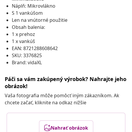
Náplň: Mikrovlákno
S 1 vankúšom
Len na vnútorné použitie
Obsah balenia:
1 x prehoz
1 x vankúš
EAN: 8721288608642
SKU: 3376825
Brand: vidaXL
Páči sa vám zakúpený výrobok? Nahrajte jeho
obrázok!
Vaša fotografia môže pomôcť iným zákazníkom. Ak
chcete začať, kliknite na odkaz nižšie
Nahrať obrázok