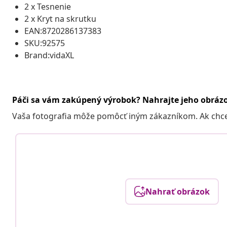
2 x Tesnenie
2 x Kryt na skrutku
EAN:8720286137383
SKU:92575
Brand:vidaXL
Páči sa vám zakúpený výrobok? Nahrajte jeho obráz
Vaša fotografia môže pomôcť iným zákazníkom. Ak chcete
Nahrať obrázok