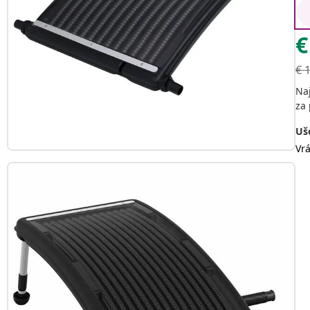
€
€
Na
za 
Uše
Vr