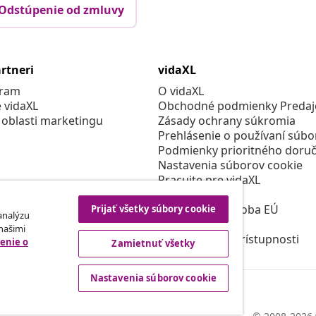
Odstúpenie od zmluvy
rtneri
vidaXL
gram
O vidaXL
e vidaXL
Obchodné podmienky Predajc
 oblasti marketingu
Zásady ochrany súkromia
Prehlásenie o používaní súbo
Podmienky prioritného doruč
Nastavenia súborov cookie
Pracujte pre vidaXL
Bezpečnosť
Zodpovedná osoba EÚ
Prijať všetky súbory cookie
 analýzu
Politikou EPR
 našimi
Prehlásenie o prístupnosti
enie o
Zamietnuť všetky
Nastavenia súborov cookie