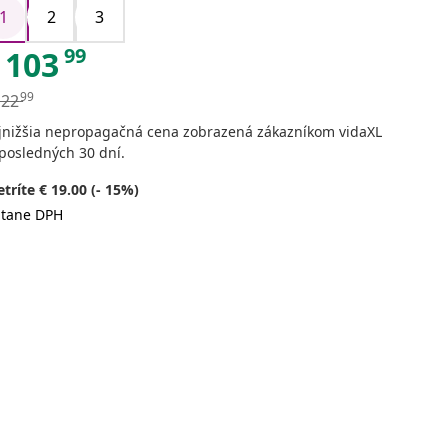
1
2
3
99
103
99
122
jnižšia nepropagačná cena zobrazená zákazníkom vidaXL
posledných 30 dní.
tríte € 19.00 (- 15%)
átane DPH