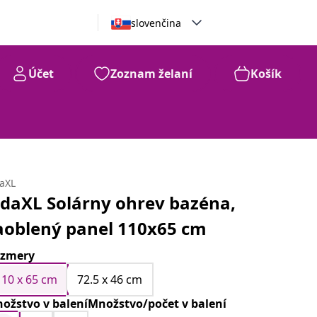
slovenčina
Účet
Zoznam želaní
Košík
daXL
idaXL Solárny ohrev bazéna,
aoblený panel 110x65 cm
zmery
110 x 65 cm
72.5 x 46 cm
ožstvo v baleníMnožstvo/počet v balení