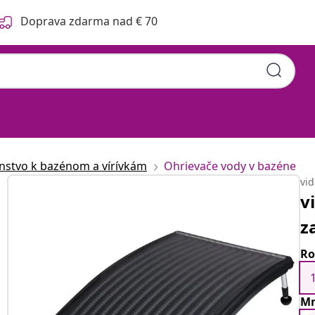
Doprava zdarma nad € 70
enstvo k bazénom a vírívkám
Ohrievače vody v bazéne
vi
v
z
Ro
Mn