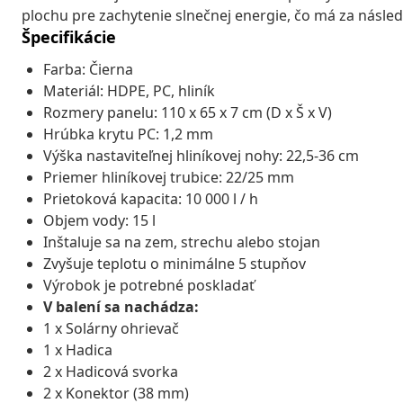
plochu pre zachytenie slnečnej energie, čo má za násled
Špecifikácie
Farba: Čierna
Materiál: HDPE, PC, hliník
Rozmery panelu: 110 x 65 x 7 cm (D x Š x V)
Hrúbka krytu PC: 1,2 mm
Výška nastaviteľnej hliníkovej nohy: 22,5-36 cm
Priemer hliníkovej trubice: 22/25 mm
Prietoková kapacita: 10 000 l / h
Objem vody: 15 l
Inštaluje sa na zem, strechu alebo stojan
Zvyšuje teplotu o minimálne 5 stupňov
Výrobok je potrebné poskladať
V balení sa nachádza:
1 x Solárny ohrievač
1 x Hadica
2 x Hadicová svorka
2 x Konektor (38 mm)