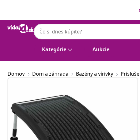
Predchádzajúce
Ďalšie
Kategórie
Aukcie
Domov
Dom a záhrada
Bazény a vírivky
Prísluš