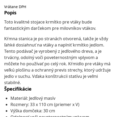
Vrátane DPH
Popis
Toto kvalitné stojace krmítko pre vtáky bude
fantastickým darčekom pre milovníkov vtákov.
Kŕmna stanica je po stranách otvorená, takže je vždy
ľahké dosiahnuť na vtáky a naplniť krmítko jedlom.
Tento podávač je vyrobený z jedľového dreva, a je
trvácny, odolný voči poveternostným vplyvom a
môžete ho používať po celý rok. Kŕmidlo pre vtáky má
veľkú plošinu a ochranný previs strechy, ktorý udržuje
jedlo v suchu. Vďaka konštrukcii statívu je veľmi
stabilné.
Špecifikácie
Materiál: Jedľový masív
Rozmery: 33 x 110 cm (priemer x V)
Výška domčeka: 30 cm