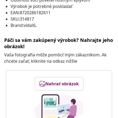
Odolnosť voči poveternostným vplyvom
Výrobok je potrebné poskladať
EAN:8720286182611
SKU:314817
Brand:vidaXL
Páči sa vám zakúpený výrobok? Nahrajte jeho
obrázok!
Vaša fotografia môže pomôcť iným zákazníkom. Ak
chcete začať, kliknite na odkaz nižšie
Nahrať obrázok