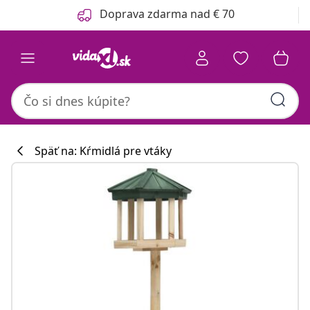
Predchádzajúce
Ďalšie
Doprava zdarma nad € 70
Späť na: Kŕmidlá pre vtáky