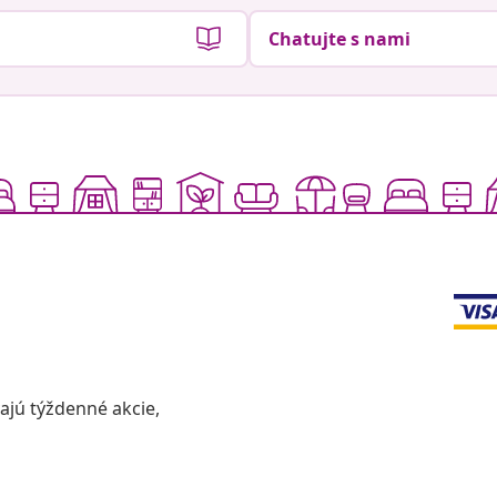
Chatujte s nami
vajú týždenné akcie,