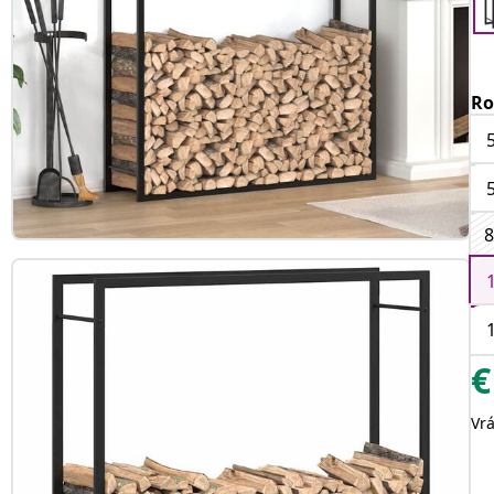
Ro
8
€
Vr