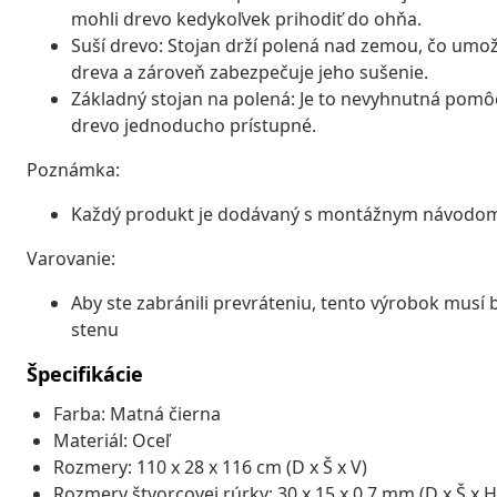
mohli drevo kedykoľvek prihodiť do ohňa.
Suší drevo: Stojan drží polená nad zemou, čo umož
dreva a zároveň zabezpečuje jeho sušenie.
Základný stojan na polená: Je to nevyhnutná pomôc
drevo jednoducho prístupné.
Poznámka:
Každý produkt je dodávaný s montážnym návodom 
Varovanie:
Aby ste zabránili prevráteniu, tento výrobok musí
stenu
Špecifikácie
Farba: Matná čierna
Materiál: Oceľ
Rozmery: 110 x 28 x 116 cm (D x Š x V)
Rozmery štvorcovej rúrky: 30 x 15 x 0,7 mm (D x Š x H