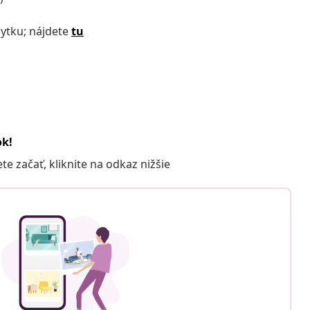
bytku; nájdete
tu
ok!
 začať, kliknite na odkaz nižšie