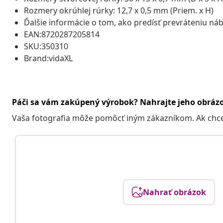
Rozmery okrúhlej rúrky: 12,7 x 0,5 mm (Priem. x H)
Ďalšie informácie o tom, ako predísť prevráteniu ná
EAN:8720287205814
SKU:350310
Brand:vidaXL
Páči sa vám zakúpený výrobok? Nahrajte jeho obráz
Vaša fotografia môže pomôcť iným zákazníkom. Ak chcete
Nahrať obrázok