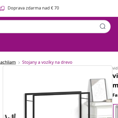
Doprava zdarma nad € 70
kachliam
Stojany a vozíky na drevo
vi
v
m
Fa