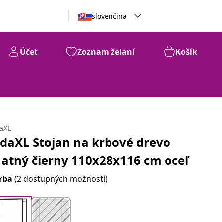
slovenčina
Účet
Zoznam želaní
Košík
daXL
idaXL Stojan na krbové drevo
atný čierny 110x28x116 cm oceľ
rba
(2 dostupných možností)