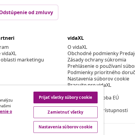
Odstúpenie od zmluvy
rtneri
vidaXL
gram
O vidaXL
e vidaXL
Obchodné podmienky Predajc
 oblasti marketingu
Zásady ochrany súkromia
Prehlásenie o používaní súbo
Podmienky prioritného doruč
Nastavenia súborov cookie
Pracujte pre vidaXL
Bezpečnosť
Zodpovedná osoba EÚ
Prijať všetky súbory cookie
 analýzu
Politikou EPR
 našimi
Prehlásenie o prístupnosti
enie o
Zamietnuť všetky
Nastavenia súborov cookie