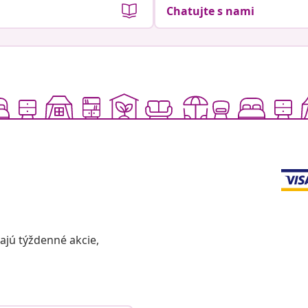
Chatujte s nami
vajú týždenné akcie,