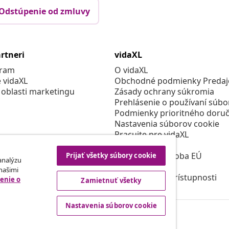
Odstúpenie od zmluvy
rtneri
vidaXL
gram
O vidaXL
e vidaXL
Obchodné podmienky Predajc
 oblasti marketingu
Zásady ochrany súkromia
Prehlásenie o používaní súbo
Podmienky prioritného doruč
Nastavenia súborov cookie
Pracujte pre vidaXL
Bezpečnosť
Zodpovedná osoba EÚ
Prijať všetky súbory cookie
 analýzu
Politikou EPR
 našimi
Prehlásenie o prístupnosti
enie o
Zamietnuť všetky
Nastavenia súborov cookie