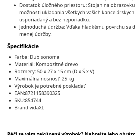
Dostatok úložného priestoru: Stojan na obrazovku 
možnosti ukladania všetkých vašich kancelárskych
usporiadaný a bez neporiadku.
Jednoduchá údržba: Vďaka hladkému povrchu sa dos
menej údržby.
Špecifikácie
Farba: Dub sonoma
Materiál: Kompozitné drevo
Rozmery: 50 x 27 x 15 cm (D x Š x V)
Maximálna nosnosť: 25 kg
Výrobok je potrebné poskladať
EAN:8721158390325
SKU:854744
Brand:vidaXL
Páči sa vám zakúpený výrobok? Nahrajte jeho obráz