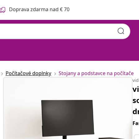
Doprava zdarma nad € 70
Počítačové doplnky
Stojany a podstavce na počítače
vi
v
s
d
Fa