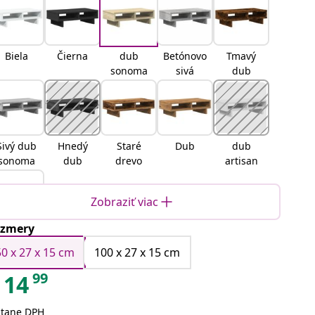
Biela
Čierna
dub
Betónovo
Tmavý
sonoma
sivá
dub
Sivý dub
Hnedý
Staré
Dub
dub
sonoma
dub
drevo
artisan
Zobraziť viac
zmery
Čierny
dub
50 x 27 x 15 cm
100 x 27 x 15 cm
99
14
átane DPH