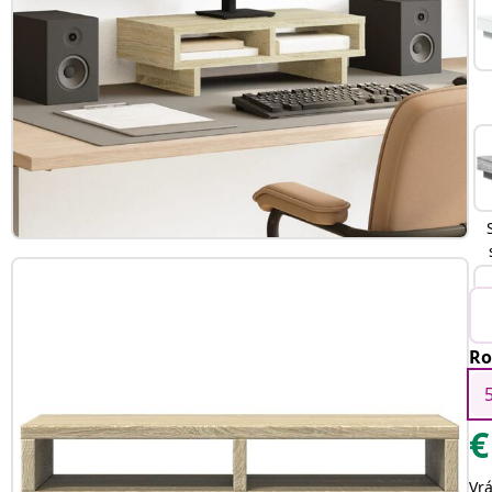
Ro
€
Vr