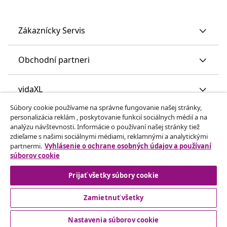
Zákaznícky Servis
Obchodní partneri
vidaXL
Súbory cookie používame na správne fungovanie našej stránky,
personalizácia reklám , poskytovanie funkcií sociálnych médií a na
Nájdite viac
analýzu návštevnosti. Informácie o používaní našej stránky tiež
zdieľame s našimi sociálnymi médiami, reklamnými a analytickými
partnermi.
Vyhlásenie o ochrane osobných údajov a používaní
súborov cookie
Prijať všetky súbory cookie
Zamietnuť všetky
© 2008-2026 vidaXL www.vidaxl.sk je webová stránka vidaXL
Marketplace Europe B.V.
Nastavenia súborov cookie