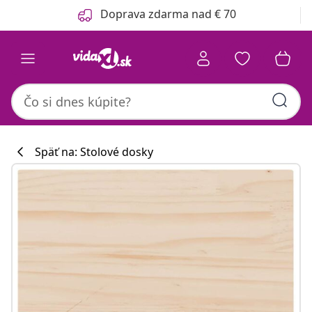
Predchádzajúce
Ďalšie
Doprava zdarma nad € 70
Späť na: Stolové dosky