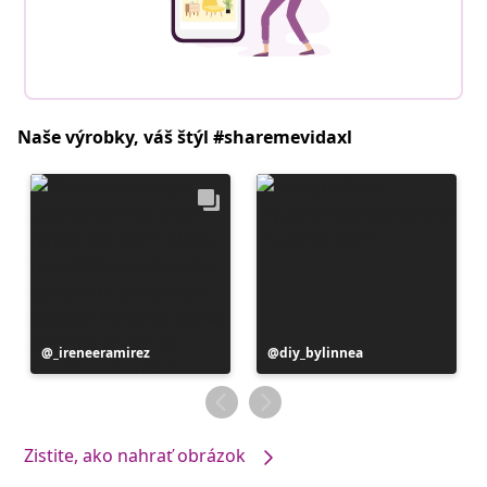
Naše výrobky, váš štýl #sharemevidaxl
Príspevok
_ireneeramirez
Príspevok
diy_bylinnea
zverejnil
zverejnil
Zistite, ako nahrať obrázok