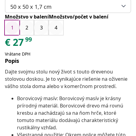
50 x 50 x 1,7 cm
Množstvo v baleníMnožstvo/počet v balení
1
2
3
4
99
€
27
Vrátane DPH
Popis
Dajte svojmu stolu nový život s touto drevenou
stolovou doskou. Je to vynikajúce riešenie na oživenie
vášho stola doma alebo v komerčnom prostredí.
Borovicový masív: Borovicový masív je krásny
prírodný materiál. Borovicové drevo má rovnú
kresbu a nachádzajú sa na ňom hrče, ktoré
tomuto materiálu dodávajú charakteristický
rustikálny vzhľad.
Všestranné použitie: Okrem police môžete túto