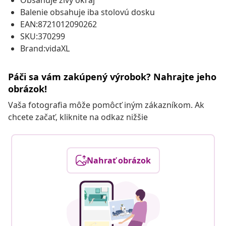
Obsahuje živý okraj
Balenie obsahuje iba stolovú dosku
EAN:8721012090262
SKU:370299
Brand:vidaXL
Páči sa vám zakúpený výrobok? Nahrajte jeho
obrázok!
Vaša fotografia môže pomôcť iným zákazníkom. Ak
chcete začať, kliknite na odkaz nižšie
Nahrať obrázok