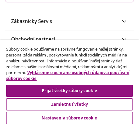
Zákaznícky Servis
Obchodní partneri
Súbory cookie používame na správne fungovanie našej stránky,
personalizácia reklám , poskytovanie funkcií sociálnych médií a na
vidaXL
analýzu návštevnosti. Informácie o používaní našej stránky tiež
zdieľame s našimi sociálnymi médiami, reklamnými a analytickými
partnermi.
Vyhlásenie o ochrane osobných údajov a používaní
Nájdite viac
súborov cookie
Prijať všetky súbory cookie
Zamietnuť všetky
Nastavenia súborov cookie
© 2008-2026 vidaXL www.vidaxl.sk je webová stránka vidaXL
Marketplace Europe B.V.