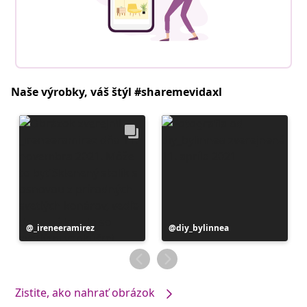
Naše výrobky, váš štýl #sharemevidaxl
Príspevok
_ireneeramirez
Príspevok
diy_bylinnea
zverejnil
zverejnil
Zistite, ako nahrať obrázok