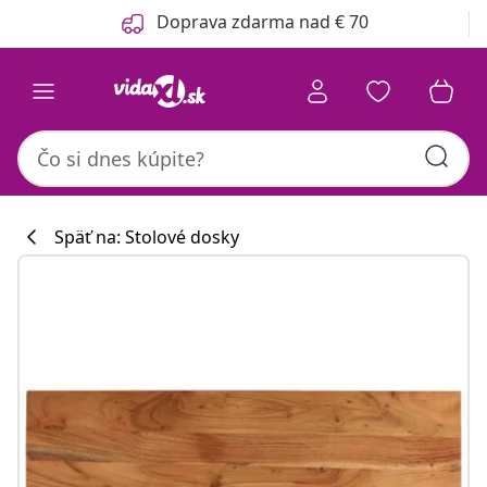
Predchádzajúce
Ďalšie
Doprava zdarma nad € 70
Späť na: Stolové dosky