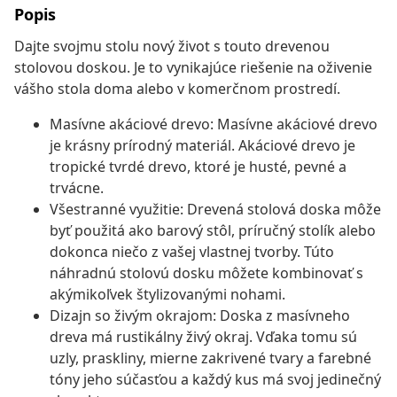
Popis
Dajte svojmu stolu nový život s touto drevenou
stolovou doskou. Je to vynikajúce riešenie na oživenie
vášho stola doma alebo v komerčnom prostredí.
Masívne akáciové drevo: Masívne akáciové drevo
je krásny prírodný materiál. Akáciové drevo je
tropické tvrdé drevo, ktoré je husté, pevné a
trvácne.
Všestranné využitie: Drevená stolová doska môže
byť použitá ako barový stôl, príručný stolík alebo
dokonca niečo z vašej vlastnej tvorby. Túto
náhradnú stolovú dosku môžete kombinovať s
akýmikoľvek štylizovanými nohami.
Dizajn so živým okrajom: Doska z masívneho
dreva má rustikálny živý okraj. Vďaka tomu sú
uzly, praskliny, mierne zakrivené tvary a farebné
tóny jeho súčasťou a každý kus má svoj jedinečný