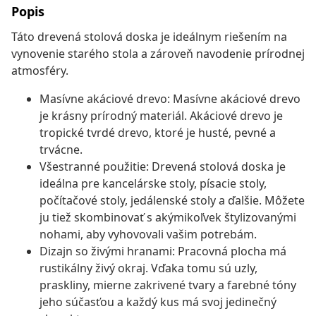
Popis
Táto drevená stolová doska je ideálnym riešením na
vynovenie starého stola a zároveň navodenie prírodnej
atmosféry.
Masívne akáciové drevo: Masívne akáciové drevo
je krásny prírodný materiál. Akáciové drevo je
tropické tvrdé drevo, ktoré je husté, pevné a
trvácne.
Všestranné použitie: Drevená stolová doska je
ideálna pre kancelárske stoly, písacie stoly,
počítačové stoly, jedálenské stoly a ďalšie. Môžete
ju tiež skombinovať s akýmikoľvek štylizovanými
nohami, aby vyhovovali vašim potrebám.
Dizajn so živými hranami: Pracovná plocha má
rustikálny živý okraj. Vďaka tomu sú uzly,
praskliny, mierne zakrivené tvary a farebné tóny
jeho súčasťou a každý kus má svoj jedinečný