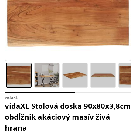
vidaXL
vidaXL Stolová doska 90x80x3,8cm
obdĺžnik akáciový masív živá
hrana