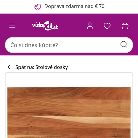
Predchádzajúce
Ďalšie
Doprava zdarma nad € 70
Späť na: Stolové dosky