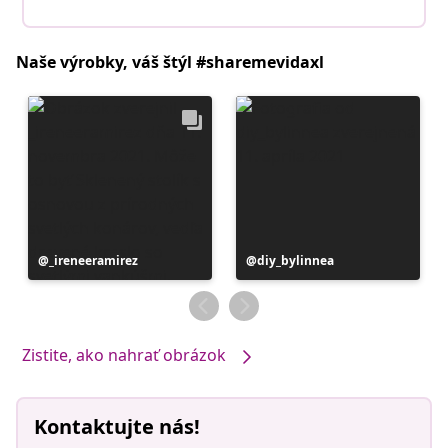
Naše výrobky, váš štýl #sharemevidaxl
Príspevok
_ireneeramirez
Príspevok
diy_bylinnea
zverejnil
zverejnil
Zistite, ako nahrať obrázok
Kontaktujte nás!