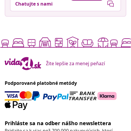
Chatujte s nami
Žite lepšie za menej peňazí
Podporované platobné metódy
Prihláste sa na odber nášho newslettera
Pridajte sa k viac než 700 000 nakupujúcich, ktorí