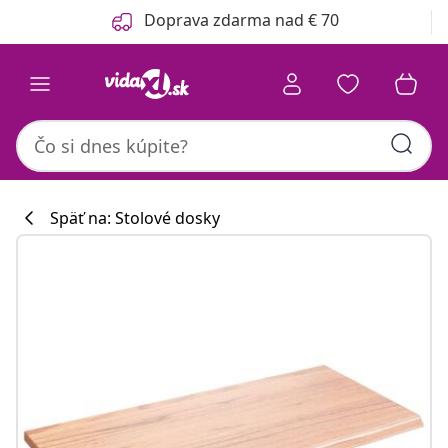
Predchádzajúce
Ďalšie
Doprava zdarma nad € 70
Späť na: Stolové dosky