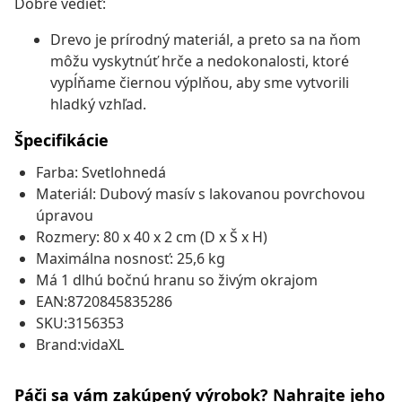
Dobre vedieť:
Drevo je prírodný materiál, a preto sa na ňom
môžu vyskytnúť hrče a nedokonalosti, ktoré
vypĺňame čiernou výplňou, aby sme vytvorili
hladký vzhľad.
Špecifikácie
Farba: Svetlohnedá
Materiál: Dubový masív s lakovanou povrchovou
úpravou
Rozmery: 80 x 40 x 2 cm (D x Š x H)
Maximálna nosnosť: 25,6 kg
Má 1 dlhú bočnú hranu so živým okrajom
EAN:8720845835286
SKU:3156353
Brand:vidaXL
Páči sa vám zakúpený výrobok? Nahrajte jeho