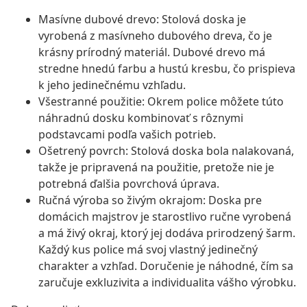
Masívne dubové drevo: Stolová doska je
vyrobená z masívneho dubového dreva, čo je
krásny prírodný materiál. Dubové drevo má
stredne hnedú farbu a hustú kresbu, čo prispieva
k jeho jedinečnému vzhľadu.
Všestranné použitie: Okrem police môžete túto
náhradnú dosku kombinovať s rôznymi
podstavcami podľa vašich potrieb.
Ošetrený povrch: Stolová doska bola nalakovaná,
takže je pripravená na použitie, pretože nie je
potrebná ďalšia povrchová úprava.
Ručná výroba so živým okrajom: Doska pre
domácich majstrov je starostlivo ručne vyrobená
a má živý okraj, ktorý jej dodáva prirodzený šarm.
Každý kus police má svoj vlastný jedinečný
charakter a vzhľad. Doručenie je náhodné, čím sa
zaručuje exkluzivita a individualita vášho výrobku.