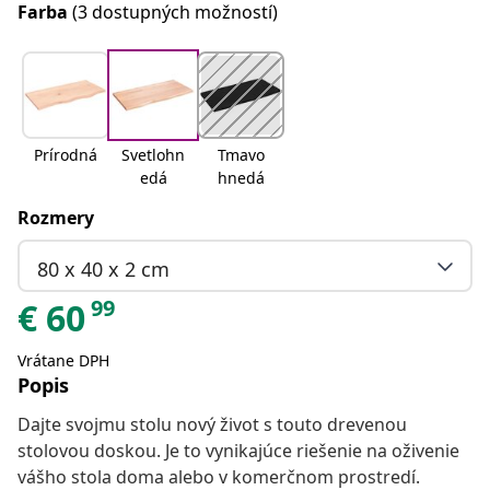
Farba
(3 dostupných možností)
Prírodná
Svetlohn
Tmavo
edá
hnedá
Rozmery
80 x 40 x 2 cm
99
€
60
Vrátane DPH
Popis
Dajte svojmu stolu nový život s touto drevenou
stolovou doskou. Je to vynikajúce riešenie na oživenie
vášho stola doma alebo v komerčnom prostredí.