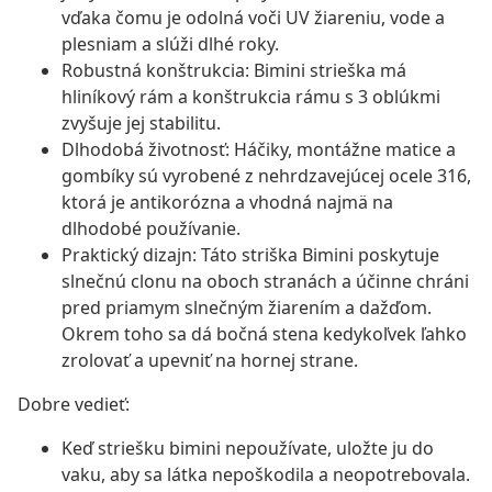
vďaka čomu je odolná voči UV žiareniu, vode a
plesniam a slúži dlhé roky.
Robustná konštrukcia: Bimini strieška má
hliníkový rám a konštrukcia rámu s 3 oblúkmi
zvyšuje jej stabilitu.
Dlhodobá životnosť: Háčiky, montážne matice a
gombíky sú vyrobené z nehrdzavejúcej ocele 316,
ktorá je antikorózna a vhodná najmä na
dlhodobé používanie.
Praktický dizajn: Táto striška Bimini poskytuje
slnečnú clonu na oboch stranách a účinne chráni
pred priamym slnečným žiarením a dažďom.
Okrem toho sa dá bočná stena kedykoľvek ľahko
zrolovať a upevniť na hornej strane.
Dobre vedieť:
Keď striešku bimini nepoužívate, uložte ju do
vaku, aby sa látka nepoškodila a neopotrebovala.