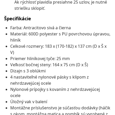
Ak rýchlosť plavidla presiahne 25 uzlov, je nutné
striešku sklopiť.
Špecifikácie
Farba: Antracitovo sivá a čierna
Materiál: 600D polyester s PU povrchovou úpravou,
hliník
Celkové rozmery: 183 x (170-182) x 137 cm (D x Š x
V)
Priemer hliníkovej tyče: 25 mm
Veľkosť bočnej steny: 164 x 75 cm (D x Š)
Dizajn s 3 oblúkmi
4 nastaviteľné nylonové pásky s klipom z
nehrdzavejúcej ocele
Nylonové prípojky s kovaním z nehrdzavejúcej
ocele
Úložný vak v balení
Montážne príslušenstvo je súčasťou dodávky (háčik
s okom, montážna matica a gombík sú vyrobené z