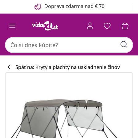
Predchádzajúce
Ďalšie
Doprava zdarma nad € 70
Späť na: Kryty a plachty na uskladnenie člnov