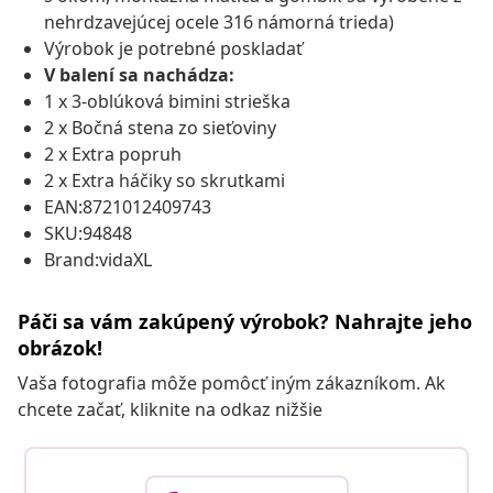
nehrdzavejúcej ocele 316 námorná trieda)
Výrobok je potrebné poskladať
V balení sa nachádza:
1 x 3-oblúková bimini strieška
2 x Bočná stena zo sieťoviny
2 x Extra popruh
2 x Extra háčiky so skrutkami
EAN:8721012409743
SKU:94848
Brand:vidaXL
Páči sa vám zakúpený výrobok? Nahrajte jeho
obrázok!
Vaša fotografia môže pomôcť iným zákazníkom. Ak
chcete začať, kliknite na odkaz nižšie