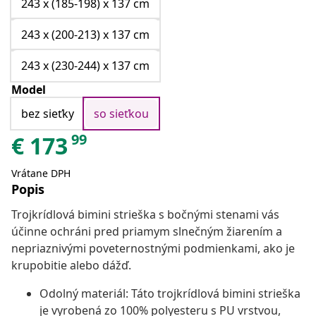
243 x (185-198) x 137 cm
243 x (200-213) x 137 cm
243 x (230-244) x 137 cm
Model
bez sieťky
so sieťkou
99
€
173
Vrátane DPH
Popis
Trojkrídlová bimini strieška s bočnými stenami vás
účinne ochráni pred priamym slnečným žiarením a
nepriaznivými poveternostnými podmienkami, ako je
krupobitie alebo dážď.
Odolný materiál: Táto trojkrídlová bimini strieška
je vyrobená zo 100% polyesteru s PU vrstvou,