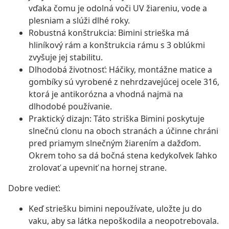
vďaka čomu je odolná voči UV žiareniu, vode a
plesniam a slúži dlhé roky.
Robustná konštrukcia: Bimini strieška má
hliníkový rám a konštrukcia rámu s 3 oblúkmi
zvyšuje jej stabilitu.
Dlhodobá životnosť: Háčiky, montážne matice a
gombíky sú vyrobené z nehrdzavejúcej ocele 316,
ktorá je antikorózna a vhodná najmä na
dlhodobé používanie.
Praktický dizajn: Táto striška Bimini poskytuje
slnečnú clonu na oboch stranách a účinne chráni
pred priamym slnečným žiarením a dažďom.
Okrem toho sa dá bočná stena kedykoľvek ľahko
zrolovať a upevniť na hornej strane.
Dobre vedieť:
Keď striešku bimini nepoužívate, uložte ju do
vaku, aby sa látka nepoškodila a neopotrebovala.