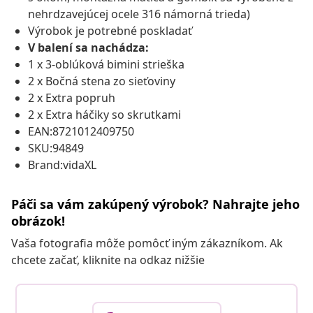
nehrdzavejúcej ocele 316 námorná trieda)
Výrobok je potrebné poskladať
V balení sa nachádza:
1 x 3-oblúková bimini strieška
2 x Bočná stena zo sieťoviny
2 x Extra popruh
2 x Extra háčiky so skrutkami
EAN:8721012409750
SKU:94849
Brand:vidaXL
Páči sa vám zakúpený výrobok? Nahrajte jeho
obrázok!
Vaša fotografia môže pomôcť iným zákazníkom. Ak
chcete začať, kliknite na odkaz nižšie