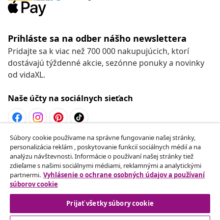
Prihláste sa na odber nášho newslettera
Pridajte sa k viac než 700 000 nakupujúcich, ktorí
dostávajú týždenné akcie, sezónne ponuky a novinky
od vidaXL.
Naše účty na sociálnych sieťach
Súbory cookie používame na správne fungovanie našej stránky,
Odstúpenie od zmluvy
personalizácia reklám , poskytovanie funkcií sociálnych médií a na
analýzu návštevnosti. Informácie o používaní našej stránky tiež
Odošlite žiadosť o odstúpenie od vašej objednávky.
zdieľame s našimi sociálnymi médiami, reklamnými a analytickými
partnermi.
Vyhlásenie o ochrane osobných údajov a používaní
Odstúpenie od zmluvy
súborov cookie
Prijať všetky súbory cookie