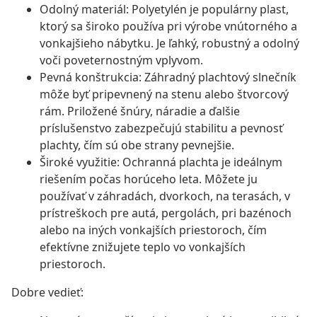
Odolný materiál: Polyetylén je populárny plast,
ktorý sa široko používa pri výrobe vnútorného a
vonkajšieho nábytku. Je ľahký, robustný a odolný
voči poveternostným vplyvom.
Pevná konštrukcia: Záhradný plachtový slnečník
môže byť pripevnený na stenu alebo štvorcový
rám. Priložené šnúry, náradie a ďalšie
príslušenstvo zabezpečujú stabilitu a pevnosť
plachty, čím sú obe strany pevnejšie.
Široké využitie: Ochranná plachta je ideálnym
riešením počas horúceho leta. Môžete ju
používať v záhradách, dvorkoch, na terasách, v
prístreškoch pre autá, pergolách, pri bazénoch
alebo na iných vonkajších priestoroch, čím
efektívne znižujete teplo vo vonkajších
priestoroch.
Dobre vedieť: