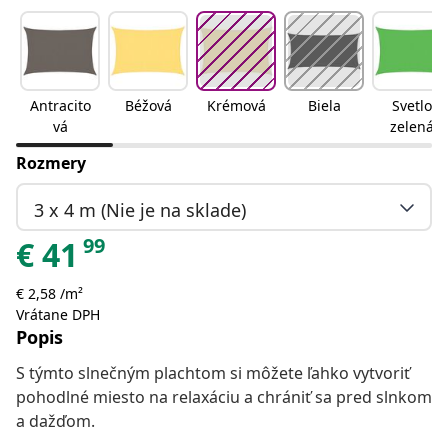
Antracito
Béžová
Krémová
Biela
Svetlo
vá
zelená
Rozmery
3 x 4 m (Nie je na sklade)
99
€
41
€ 2,58 /m²
Vrátane DPH
Popis
S týmto slnečným plachtom si môžete ľahko vytvoriť
pohodlné miesto na relaxáciu a chrániť sa pred slnkom
a dažďom.