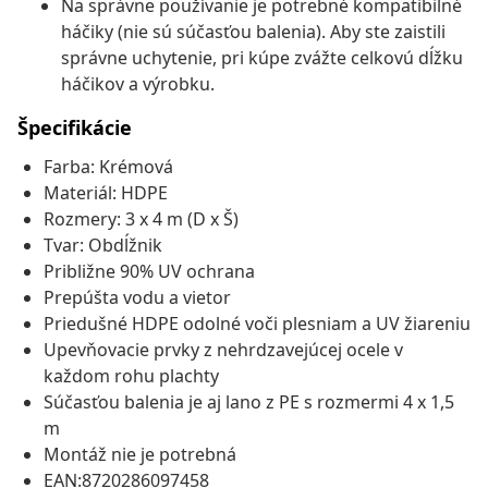
Na správne používanie je potrebné kompatibilné
háčiky (nie sú súčasťou balenia). Aby ste zaistili
správne uchytenie, pri kúpe zvážte celkovú dĺžku
háčikov a výrobku.
Špecifikácie
Farba: Krémová
Materiál: HDPE
Rozmery: 3 x 4 m (D x Š)
Tvar: Obdĺžnik
Približne 90% UV ochrana
Prepúšta vodu a vietor
Priedušné HDPE odolné voči plesniam a UV žiareniu
Upevňovacie prvky z nehrdzavejúcej ocele v
každom rohu plachty
Súčasťou balenia je aj lano z PE s rozmermi 4 x 1,5
m
Montáž nie je potrebná
EAN:8720286097458