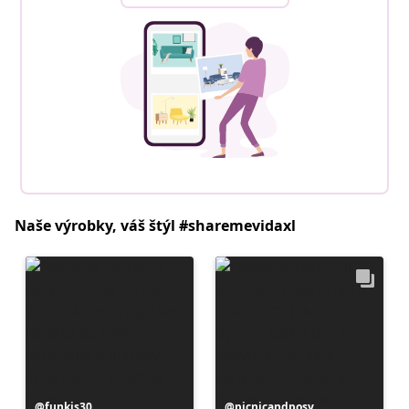
Naše výrobky, váš štýl #sharemevidaxl
Príspevok
funkis30
Príspevok
picnicandposy