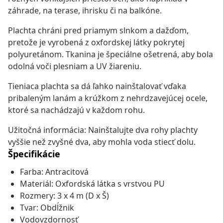
záhrade, na terase, ihrisku či na balkóne.
Plachta chráni pred priamym slnkom a dažďom,
pretože je vyrobená z oxfordskej látky pokrytej
polyuretánom. Tkanina je špeciálne ošetrená, aby bola
odolná voči plesniam a UV žiareniu.
Tieniaca plachta sa dá ľahko nainštalovať vďaka
pribaleným lanám a krúžkom z nehrdzavejúcej ocele,
ktoré sa nachádzajú v každom rohu.
Užitočná informácia: Nainštalujte dva rohy plachty
vyššie než zvyšné dva, aby mohla voda stiecť dolu.
Špecifikácie
Farba: Antracitová
Materiál: Oxfordská látka s vrstvou PU
Rozmery: 3 x 4 m (D x Š)
Tvar: Obdĺžnik
Vodovzdornosť