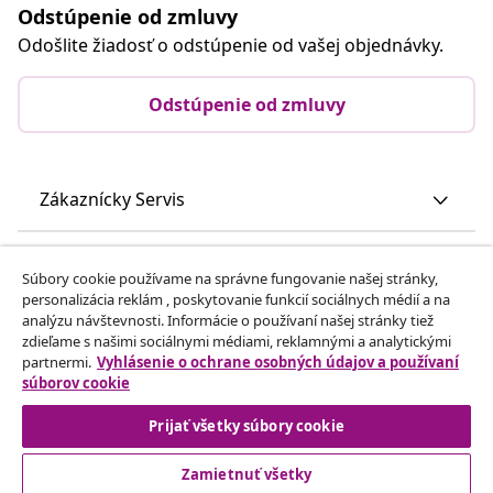
Odstúpenie od zmluvy
Odošlite žiadosť o odstúpenie od vašej objednávky.
Odstúpenie od zmluvy
Zákaznícky Servis
Obchodní partneri
Súbory cookie používame na správne fungovanie našej stránky,
personalizácia reklám , poskytovanie funkcií sociálnych médií a na
analýzu návštevnosti. Informácie o používaní našej stránky tiež
vidaXL
zdieľame s našimi sociálnymi médiami, reklamnými a analytickými
partnermi.
Vyhlásenie o ochrane osobných údajov a používaní
súborov cookie
Nájdite viac
Prijať všetky súbory cookie
Zamietnuť všetky