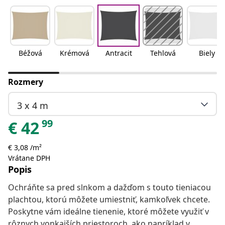
Béžová
Krémová
Antracit
Tehlová
Biely
Rozmery
3 x 4 m
99
€
42
€ 3,08 /m²
Vrátane DPH
Popis
Ochráňte sa pred slnkom a dažďom s touto tieniacou
plachtou, ktorú môžete umiestniť, kamkoľvek chcete.
Poskytne vám ideálne tienenie, ktoré môžete využiť v
rôznych vonkajších priestoroch, ako napríklad v