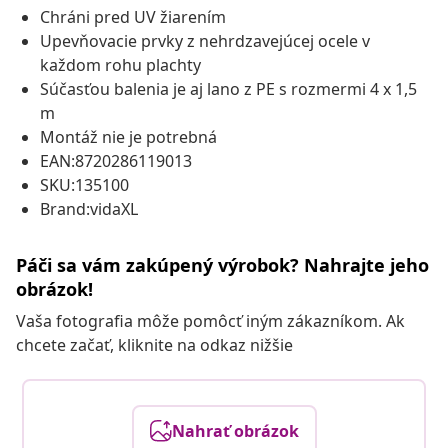
Chráni pred UV žiarením
Upevňovacie prvky z nehrdzavejúcej ocele v
každom rohu plachty
Súčasťou balenia je aj lano z PE s rozmermi 4 x 1,5
m
Montáž nie je potrebná
EAN:8720286119013
SKU:135100
Brand:vidaXL
Páči sa vám zakúpený výrobok? Nahrajte jeho
obrázok!
Vaša fotografia môže pomôcť iným zákazníkom. Ak
chcete začať, kliknite na odkaz nižšie
Nahrať obrázok