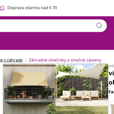
Doprava zdarma nad € 70
ie v záhrade
Záhradné slnečníky a slnečné zásteny
vi
v
o
Fa