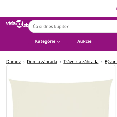
Predchádzajúce
Ďalšie
Kategórie
Aukcie
Domov
Dom a záhrada
Trávnik a záhrada
Bývan