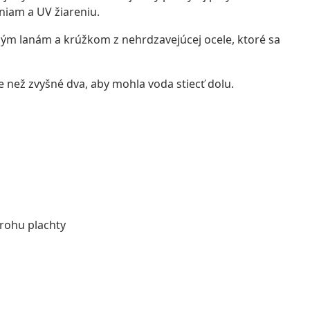
sniam a UV žiareniu.
eným lanám a krúžkom z nehrdzavejúcej ocele, ktoré sa
e než zvyšné dva, aby mohla voda stiecť dolu.
rohu plachty