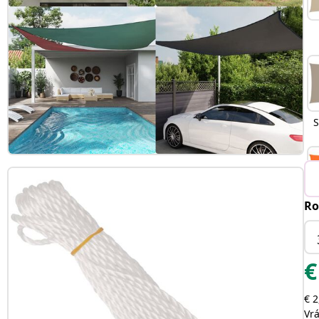
S
Ro
O
€
€ 2
Vr