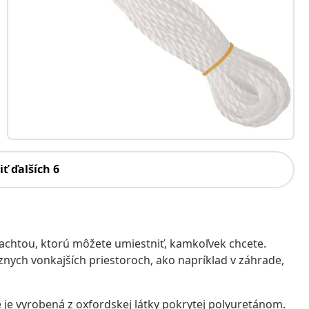
iť ďalších 6
achtou, ktorú môžete umiestniť, kamkoľvek chcete.
znych vonkajších priestoroch, ako napríklad v záhrade,
je vyrobená z oxfordskej látky pokrytej polyuretánom.