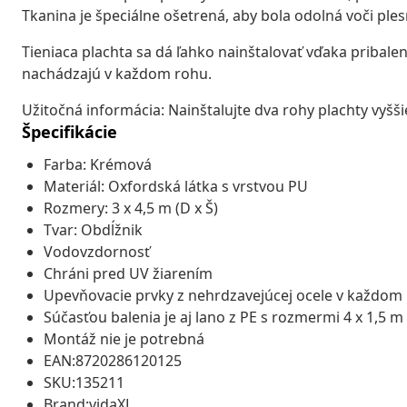
Tkanina je špeciálne ošetrená, aby bola odolná voči ple
Tieniaca plachta sa dá ľahko nainštalovať vďaka pribal
nachádzajú v každom rohu.
Užitočná informácia: Nainštalujte dva rohy plachty vyšši
Špecifikácie
Farba: Krémová
Materiál: Oxfordská látka s vrstvou PU
Rozmery: 3 x 4,5 m (D x Š)
Tvar: Obdĺžnik
Vodovzdornosť
Chráni pred UV žiarením
Upevňovacie prvky z nehrdzavejúcej ocele v každom 
Súčasťou balenia je aj lano z PE s rozmermi 4 x 1,5 m
Montáž nie je potrebná
EAN:8720286120125
SKU:135211
Brand:vidaXL