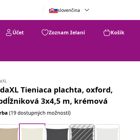
slovenčina
Účet
Zoznam želaní
Košík
daXL
idaXL Tieniaca plachta, oxford,
bdĺžniková 3x4,5 m, krémová
rba
(19 dostupných možností)