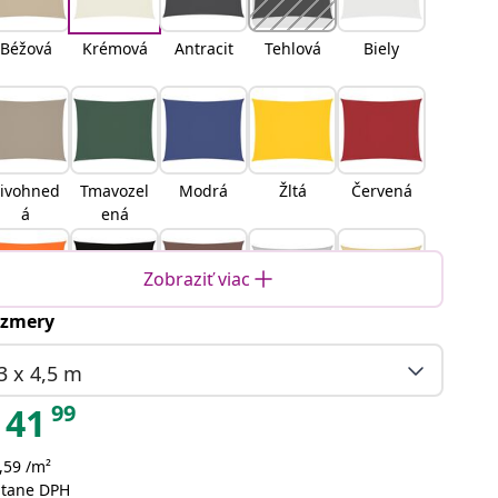
Béžová
Krémová
Antracit
Tehlová
Biely
ivohned
Tmavozel
Modrá
Žltá
Červená
á
ená
Zobraziť viac
zmery
ranžová
Čierna
Hnedá
Svetlosiv
Piesková
á
3 x 4,5 m
99
41
,59 /m²
oranžová
Žltá a
Modrá a
Svetlo
átane DPH