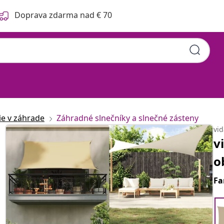
Doprava zdarma nad € 70
ie v záhrade
Záhradné slnečníky a slnečné zásteny
vi
v
o
Fa