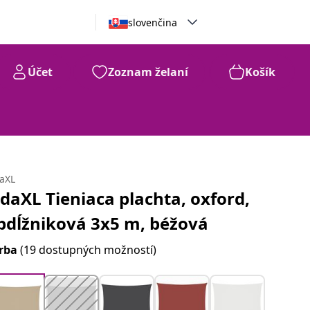
slovenčina
Účet
Zoznam želaní
Košík
daXL
idaXL Tieniaca plachta, oxford,
bdĺžniková 3x5 m, béžová
rba
(19 dostupných možností)