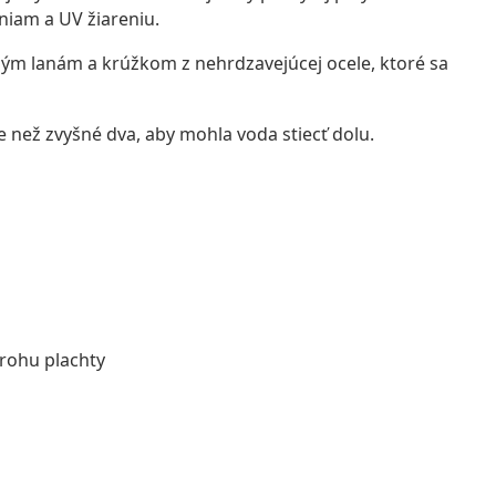
sniam a UV žiareniu.
eným lanám a krúžkom z nehrdzavejúcej ocele, ktoré sa
e než zvyšné dva, aby mohla voda stiecť dolu.
rohu plachty