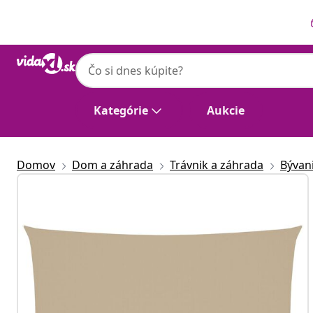
Predchádzajúce
Ďalšie
Kategórie
Aukcie
Domov
Dom a záhrada
Trávnik a záhrada
Bývan