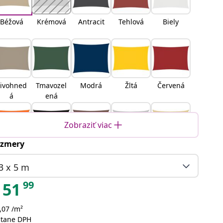
Béžová
Krémová
Antracit
Tehlová
Biely
ivohned
Tmavozel
Modrá
Žltá
Červená
á
ená
Zobraziť viac
zmery
ranžová
Čierna
Hnedá
Svetlosiv
Piesková
á
3 x 5 m
99
51
,07 /m²
oranžová
Žltá a
Modrá a
Svetlo
átane DPH