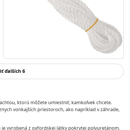
iť ďalších 6
achtou, ktorú môžete umiestniť, kamkoľvek chcete.
znych vonkajších priestoroch, ako napríklad v záhrade,
je vyrobená z oxfordskej látky pokrytej polyuretánom.