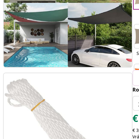
S
Ro
O
€
€ 3
Vr