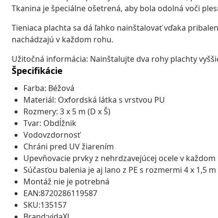
Tkanina je špeciálne ošetrená, aby bola odolná voči ple
Tieniaca plachta sa dá ľahko nainštalovať vďaka pribal
nachádzajú v každom rohu.
Užitočná informácia: Nainštalujte dva rohy plachty vyšši
Špecifikácie
Farba: Béžová
Materiál: Oxfordská látka s vrstvou PU
Rozmery: 3 x 5 m (D x Š)
Tvar: Obdĺžnik
Vodovzdornosť
Chráni pred UV žiarením
Upevňovacie prvky z nehrdzavejúcej ocele v každom 
Súčasťou balenia je aj lano z PE s rozmermi 4 x 1,5 m
Montáž nie je potrebná
EAN:8720286119587
SKU:135157
Brand:vidaXL