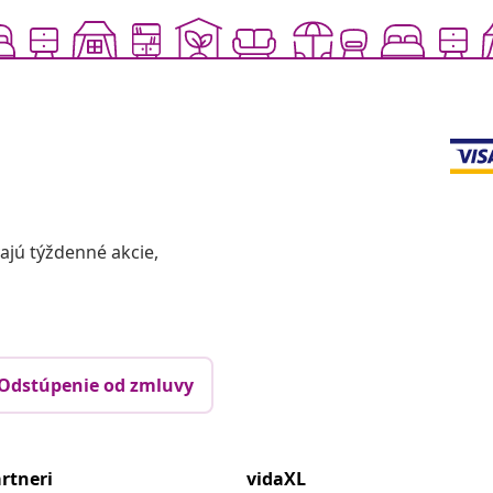
vajú týždenné akcie,
Odstúpenie od zmluvy
rtneri
vidaXL